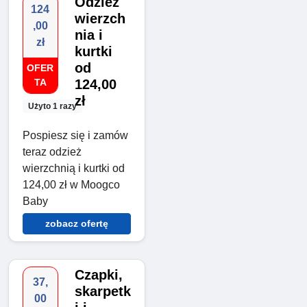
Odzież
124
wierzch
,00
nia i
zł
kurtki
od
OFER
TA
124,00
zł
Użyto 1 razy
Pospiesz się i zamów
teraz odzież
wierzchnią i kurtki od
124,00 zł w Moogco
Baby
zobacz ofertę
Czapki,
37,
skarpetk
00