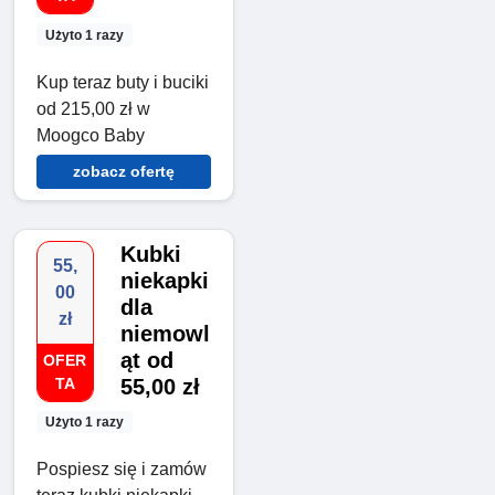
Użyto 1 razy
Kup teraz buty i buciki
od 215,00 zł w
Moogco Baby
zobacz ofertę
Kubki
55,
niekapki
00
dla
zł
niemowl
ąt od
OFER
TA
55,00 zł
Użyto 1 razy
Pospiesz się i zamów