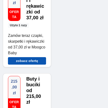
i i
zł
rękawic
zki od
OFER
TA
37,00 zł
Użyto 1 razy
Zamów teraz czapki,
skarpetki i rękawiczki
od 37,00 zł w Moogco
Baby
zobacz ofertę
Buty i
215
buciki
,00
od
zł
215,00
zł
OFER
TA