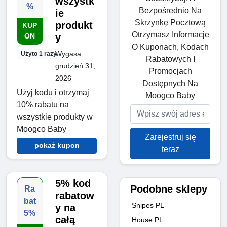
wszystk
%
Bezpośrednio Na
ie
Skrzynkę Pocztową
produkt
KUP
Otrzymasz Informacje
ON
y
O Kuponach, Kodach
Wygasa:
Użyto 1 razy
Rabatowych I
grudzień 31,
Promocjach
2026
Dostępnych Na
Użyj kodu i otrzymaj
Moogco Baby
10% rabatu na
wszystkie produkty w
Moogco Baby
Zarejestruj się
pokaż kupon
teraz
5% kod
Podobne sklepy
Ra
rabatow
bat
Snipes PL
y na
5%
całą
House PL