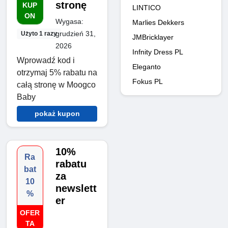
stronę
KUP
LINTICO
ON
Wygasa:
Marlies Dekkers
grudzień 31,
Użyto 1 razy
JMBricklayer
2026
Infnity Dress PL
Wprowadź kod i
Eleganto
otrzymaj 5% rabatu na
Fokus PL
całą stronę w Moogco
Baby
pokaż kupon
10%
Ra
rabatu
bat
za
10
newslett
%
er
OFER
TA