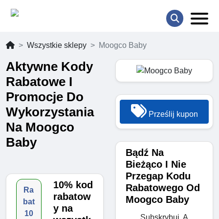
Wszystkie sklepy
Moogco Baby
Aktywne Kody
Rabatowe I
Promocje Do
Wykorzystania
Prześlij kupon
Na Moogco
Baby
Bądź Na
Bieżąco I Nie
Przegap Kodu
10% kod
Rabatowego Od
Ra
rabatow
Moogco Baby
bat
y na
10
Subskrybuj, A