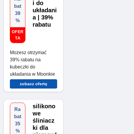
i do
bat
układani
39
a | 39%
%
rabatu
OFER
TA
Możesz otrzymać
39% rabatu na
kubeczki do
układania w Moonkie
zobacz ofertę
silikono
Ra
we
bat
śliniacz
35
ki dla
%