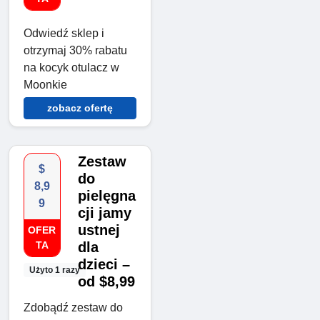
Odwiedź sklep i
otrzymaj 30% rabatu
na kocyk otulacz w
Moonkie
zobacz ofertę
Zestaw
$
do
8,9
pielęgna
9
cji jamy
ustnej
OFER
TA
dla
dzieci –
Użyto 1 razy
od $8,99
Zdobądź zestaw do