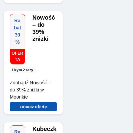
Nowość
Ra
– do
bat
39%
39
zniżki
%
OFER
TA
Użyto 2 razy
Zdobądź Nowość –
do 39% zniżki w
Moonkie
zobacz ofertę
Kubeczk
Ra