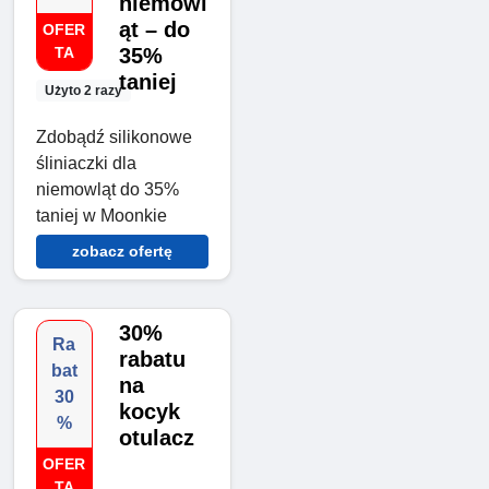
niemowl
ąt – do
OFER
TA
35%
taniej
Użyto 2 razy
Zdobądź silikonowe
śliniaczki dla
niemowląt do 35%
taniej w Moonkie
zobacz ofertę
30%
Ra
rabatu
bat
na
30
kocyk
%
otulacz
OFER
TA