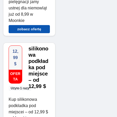
pielęgnacji jamy
ustnej dla niemowląt
już od 8,99 w
Moonkie
zobacz ofertę
silikono
12,
wa
99
podkład
$
ka pod
miejsce
OFER
TA
– od
12,99 $
Użyto 1 razy
Kup silikonowa
podkładka pod
miejscei – od 12,99 $