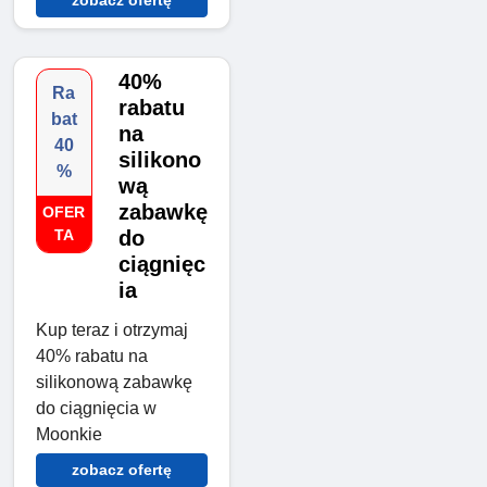
zobacz ofertę
40%
Ra
rabatu
bat
na
40
silikono
%
wą
zabawkę
OFER
TA
do
ciągnięc
ia
Kup teraz i otrzymaj
40% rabatu na
silikonową zabawkę
do ciągnięcia w
Moonkie
zobacz ofertę