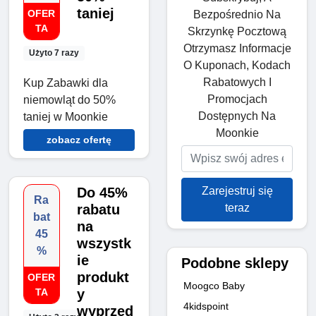
taniej
OFER
Bezpośrednio Na
TA
Skrzynkę Pocztową
Otrzymasz Informacje
Użyto 7 razy
O Kuponach, Kodach
Rabatowych I
Kup Zabawki dla
Promocjach
niemowląt do 50%
Dostępnych Na
taniej w Moonkie
Moonkie
zobacz ofertę
Zarejestruj się
Do 45%
Ra
teraz
rabatu
bat
na
45
wszystk
%
ie
Podobne sklepy
produkt
OFER
Moogco Baby
TA
y
4kidspoint
wyprzed