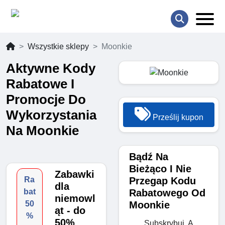
Wszystkie sklepy
Moonkie
Aktywne Kody
Rabatowe I
Promocje Do
Wykorzystania
Prześlij kupon
Na Moonkie
Bądź Na
Bieżąco I Nie
Zabawki
Przegap Kodu
Ra
dla
Rabatowego Od
bat
niemowl
Moonkie
50
ąt - do
%
50%
Subskrybuj, A