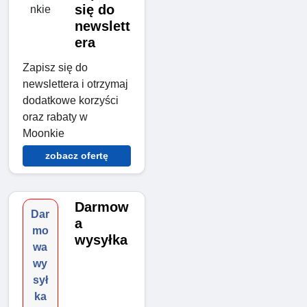
się do
newslett
era
Zapisz się do
newslettera i otrzymaj
dodatkowe korzyści
oraz rabaty w
Moonkie
zobacz ofertę
Darmow
Dar
a
mo
wysyłka
wa
wy
sył
ka