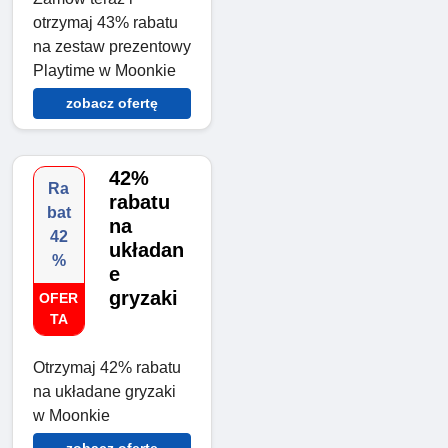
otrzymaj 43% rabatu
na zestaw prezentowy
Playtime w Moonkie
zobacz ofertę
42%
Ra
rabatu
bat
na
42
układan
%
e
gryzaki
OFER
TA
Otrzymaj 42% rabatu
na układane gryzaki
w Moonkie