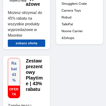
Użyto 2 razy
ażowe
Smugglers Crate
Carrera Toys
Możesz otrzymać do
Robud
45% rabatu na
wszystkie produkty
TalkiPal
wyprzedażowe w
Noone Carrier
Moonkie
42shops
zobacz ofertę
Zestaw
Ra
prezent
bat
owy
43
Playtim
%
e | 43%
rabatu
OFER
TA
Zamów teraz i