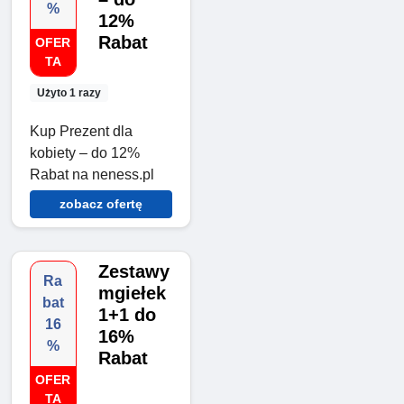
%
12%
Rabat
OFER
TA
Użyto 1 razy
Kup Prezent dla
kobiety – do 12%
Rabat na neness.pl
zobacz ofertę
Zestawy
Ra
mgiełek
bat
1+1 do
16
16%
%
Rabat
OFER
TA