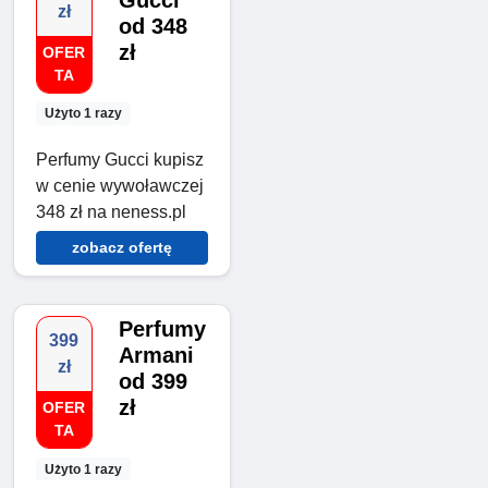
Gucci
zł
od 348
zł
OFER
TA
Użyto 1 razy
Perfumy Gucci kupisz
w cenie wywoławczej
348 zł na neness.pl
zobacz ofertę
Perfumy
399
Armani
zł
od 399
zł
OFER
TA
Użyto 1 razy