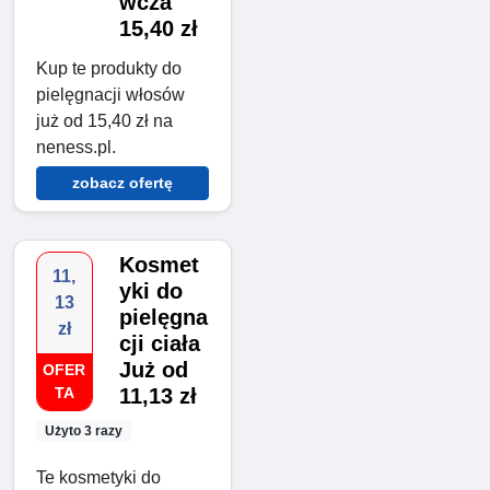
wcza
15,40 zł
Kup te produkty do
pielęgnacji włosów
już od 15,40 zł na
neness.pl.
zobacz ofertę
Kosmet
11,
yki do
13
pielęgna
zł
cji ciała
Już od
OFER
TA
11,13 zł
Użyto 3 razy
Te kosmetyki do