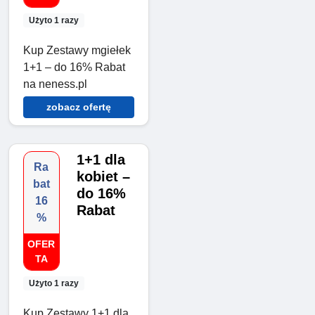
Użyto 1 razy
Kup Zestawy mgiełek
1+1 – do 16% Rabat
na neness.pl
zobacz ofertę
1+1 dla
Ra
kobiet –
bat
do 16%
16
Rabat
%
OFER
TA
Użyto 1 razy
Kup Zestawy 1+1 dla