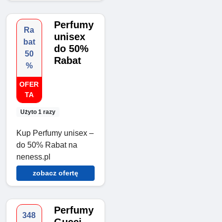
Perfumy
Ra
unisex
bat
do 50%
50
Rabat
%
OFER
TA
Użyto 1 razy
Kup Perfumy unisex –
do 50% Rabat na
neness.pl
zobacz ofertę
Perfumy
348