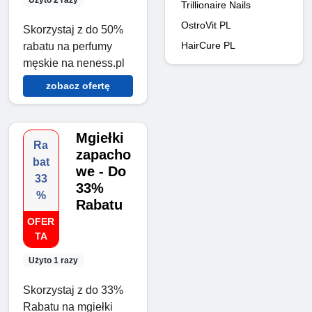
Trillionaire Nails
OstroVit PL
Skorzystaj z do 50%
HairCure PL
rabatu na perfumy
męskie na neness.pl
zobacz ofertę
Mgiełki
Ra
zapacho
bat
we - Do
33
33%
%
Rabatu
OFER
TA
Użyto 1 razy
Skorzystaj z do 33%
Rabatu na mgiełki