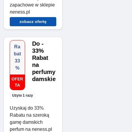
zapachowe w sklepie
neness.pl
zobacz ofertę
Do -
Ra
33%
bat
Rabat
33
na
%
perfumy
damskie
OFER
TA
Użyto 1 razy
Uzyskaj do 33%
Rabatu na szeroką
gamę damskich
perfum na neness.pl