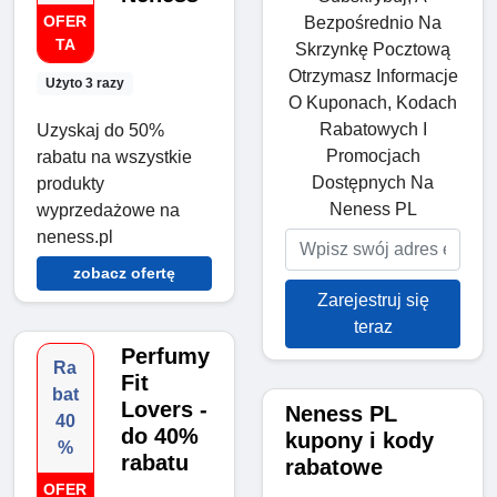
OFER
Bezpośrednio Na
TA
Skrzynkę Pocztową
Otrzymasz Informacje
Użyto 3 razy
O Kuponach, Kodach
Rabatowych I
Uzyskaj do 50%
Promocjach
rabatu na wszystkie
Dostępnych Na
produkty
Neness PL
wyprzedażowe na
neness.pl
zobacz ofertę
Zarejestruj się
teraz
Perfumy
Ra
Fit
bat
Lovers -
Neness PL
40
do 40%
kupony i kody
%
rabatu
rabatowe
OFER