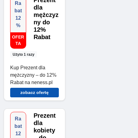
Prezent
Ra
dla
bat
mężczyz
12
ny do
%
12%
Rabat
OFER
TA
Użyto 1 razy
Kup Prezent dla
mężczyzny – do 12%
Rabat na neness.pl
zobacz ofertę
Prezent
Ra
dla
bat
kobiety
12
– do