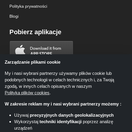
Polityka prywatności
Blogi
Pobierz aplikacje
Zarządzanie plikami cookie
My i nasi wybrani partnerzy używamy plików cookie lub
podobnych technologii w celach technicznych i, za Twoją
zgodą, w innych celach opisanych w naszym
Polityka plików cookies
.
W zakresie reklam my i nasi wybrani partnerzy możemy :
Używaj
precyzyjnych danych geolokalizacyjnych
Wykorzystaj
techniki identyfikacji
poprzez analizę
Shoppingspout.com/pl ani jego personel nie są zaangażowani, gdy
urządzeń
dokonujesz zakupu za pośrednictwem tych linków, Shoppingspout.com/pl