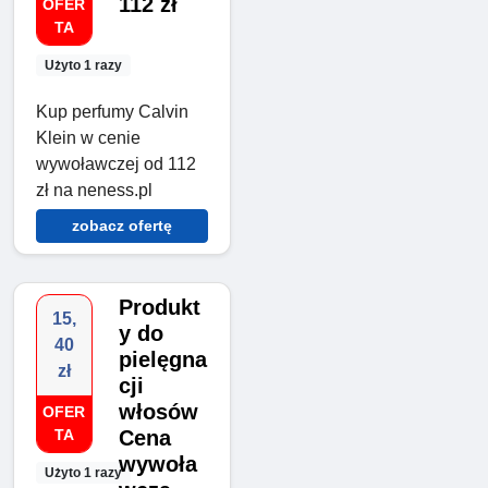
112 zł
OFER
TA
Użyto 1 razy
Kup perfumy Calvin
Klein w cenie
wywoławczej od 112
zł na neness.pl
zobacz ofertę
Produkt
15,
y do
40
pielęgna
zł
cji
włosów
OFER
TA
Cena
wywoła
Użyto 1 razy