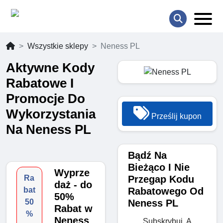
Wszystkie sklepy
Neness PL
Aktywne Kody
Rabatowe I
Promocje Do
Wykorzystania
Prześlij kupon
Na Neness PL
Bądź Na
Bieżąco I Nie
Wyprze
Przegap Kodu
Ra
daż - do
Rabatowego Od
bat
50%
Neness PL
50
Rabat w
%
Neness
Subskrybuj, A