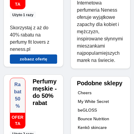
Internetowa
TA
perfumeria Neness
Użyto 1 razy
oferuje wyjątkowe
zapachy dla kobiet i
Skorzystaj z aż do
mężczyzn,
40% rabatu na
inspirowane słynnymi
perfumy fit lovers z
mieszankami
neness.pl
najpopularniejszych
zobacz ofertę
marek na świecie.
Perfumy
Podobne sklepy
Ra
męskie -
bat
Cheers
do 50%
50
My White Secret
rabat
%
beGLOSS
OFER
Bounce Nutrition
TA
Kenkô skincare
Użyto 2 razy