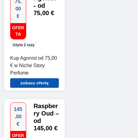
75,
- od
00
75,00 €
€
OFER
TA
Użyto 2 razy
Kup Agonist od 75,00
€ w Niche Story
Perfume
zobacz ofertę
Raspber
145
ry Oud –
,00
od
€
145,00 €
OFER