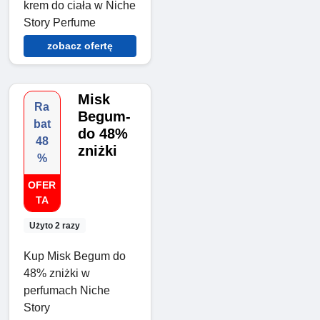
krem do ciała w Niche
Story Perfume
zobacz ofertę
Misk
Ra
Begum-
bat
do 48%
48
zniżki
%
OFER
TA
Użyto 2 razy
Kup Misk Begum do
48% zniżki w
perfumach Niche
Story