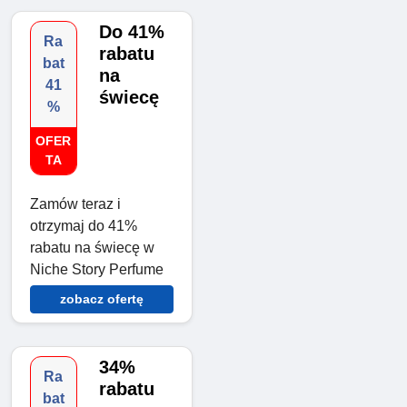
Do 41%
Ra
rabatu
bat
na
41
świecę
%
OFER
TA
Zamów teraz i
otrzymaj do 41%
rabatu na świecę w
Niche Story Perfume
zobacz ofertę
34%
Ra
rabatu
bat