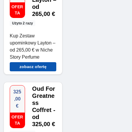
od
OFER
TA
265,00 €
Użyto 2 razy
Kup Zestaw
upominkowy Layton –
od 265,00 € w Niche
Story Perfume
zobacz ofertę
Oud For
325
Greatne
,00
ss
€
Coffret -
od
OFER
TA
325,00 €