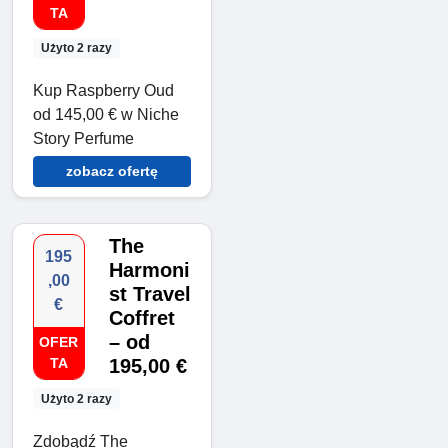
TA
Użyto 2 razy
Kup Raspberry Oud
od 145,00 € w Niche
Story Perfume
zobacz ofertę
The
195
Harmoni
,00
st Travel
€
Coffret
– od
OFER
TA
195,00 €
Użyto 2 razy
Zdobądź The