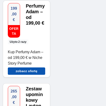
Perfumy
199
Adam –
,00
od
€
199,00 €
OFER
TA
Użyto 2 razy
Kup Perfumy Adam –
od 199,00 € w Niche
Story Perfume
zobacz ofertę
Zestaw
265
upomin
,00
kowy
€
Layton –