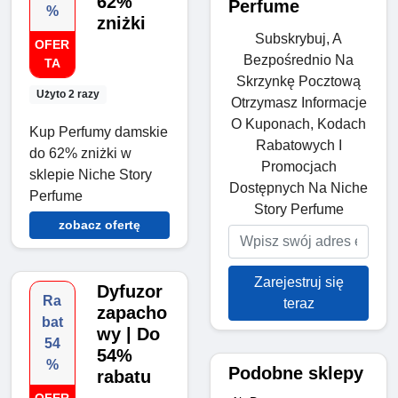
62%
Perfume
%
zniżki
Subskrybuj, A
OFER
Bezpośrednio Na
TA
Skrzynkę Pocztową
Użyto 2 razy
Otrzymasz Informacje
O Kuponach, Kodach
Kup Perfumy damskie
Rabatowych I
do 62% zniżki w
Promocjach
sklepie Niche Story
Dostępnych Na Niche
Perfume
Story Perfume
zobacz ofertę
Zarejestruj się
Dyfuzor
Ra
teraz
zapacho
bat
wy | Do
54
54%
%
Podobne sklepy
rabatu