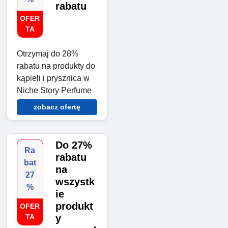
rabatu
OFER
TA
Otrzymaj do 28%
rabatu na produkty do
kąpieli i prysznica w
Niche Story Perfume
zobacz ofertę
Do 27%
Ra
rabatu
bat
na
27
wszystk
%
ie
produkt
OFER
TA
y