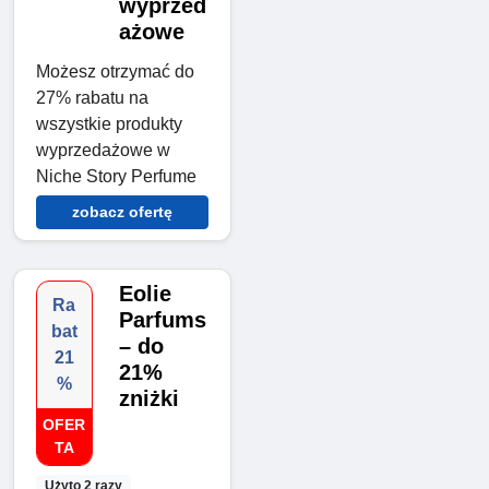
wyprzed
ażowe
Możesz otrzymać do
27% rabatu na
wszystkie produkty
wyprzedażowe w
Niche Story Perfume
zobacz ofertę
Eolie
Ra
Parfums
bat
– do
21
21%
%
zniżki
OFER
TA
Użyto 2 razy