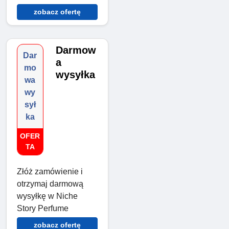
zobacz ofertę
Darmow
Dar
a
mo
wysyłka
wa
wy
sył
ka
OFER
TA
Złóż zamówienie i
otrzymaj darmową
wysyłkę w Niche
Story Perfume
zobacz ofertę