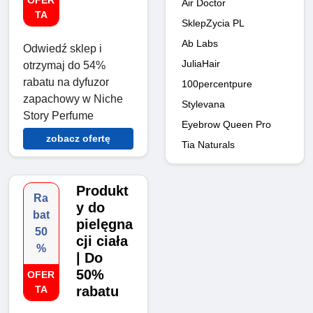
OFER
Air Doctor
TA
SklepZycia PL
Ab Labs
Odwiedź sklep i
JuliaHair
otrzymaj do 54%
rabatu na dyfuzor
100percentpure
zapachowy w Niche
Stylevana
Story Perfume
Eyebrow Queen Pro
zobacz ofertę
Tia Naturals
Produkt
Ra
y do
bat
pielęgna
50
cji ciała
%
| Do
50%
OFER
TA
rabatu