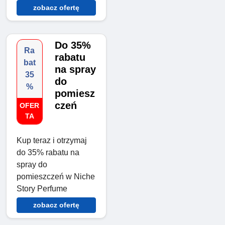
zobacz ofertę
Do 35%
Ra
rabatu
bat
na spray
35
do
%
pomiesz
czeń
OFER
TA
Kup teraz i otrzymaj
do 35% rabatu na
spray do
pomieszczeń w Niche
Story Perfume
zobacz ofertę