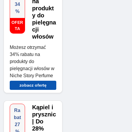
na
34
produkt
%
y do
pielęgna
OFER
TA
cji
włosów
Możesz otrzymać
34% rabatu na
produkty do
pielęgnacji włosów w
Niche Story Perfume
zobacz ofertę
Kąpiel i
Ra
prysznic
bat
| Do
27
28%
%