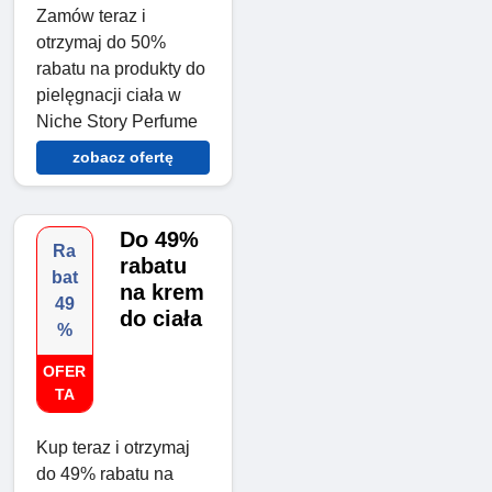
Zamów teraz i
otrzymaj do 50%
rabatu na produkty do
pielęgnacji ciała w
Niche Story Perfume
zobacz ofertę
Do 49%
Ra
rabatu
bat
na krem
49
do ciała
%
OFER
TA
Kup teraz i otrzymaj
do 49% rabatu na