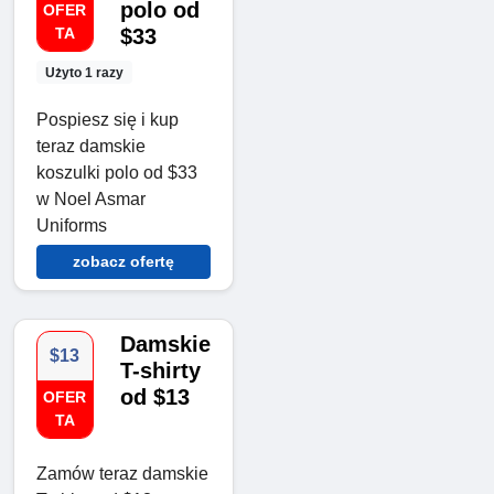
polo od
OFER
TA
$33
Użyto 1 razy
Pospiesz się i kup
teraz damskie
koszulki polo od $33
w Noel Asmar
Uniforms
zobacz ofertę
Damskie
$13
T-shirty
od $13
OFER
TA
Zamów teraz damskie