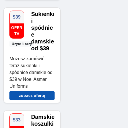
Sukienki
$39
i
spódnic
OFER
TA
e
damskie
Użyto 1 razy
od $39
Możesz zamówić
teraz sukienki i
spódnice damskie od
$39 w Noel Asmar
Uniforms
zobacz ofertę
Damskie
$33
koszulki