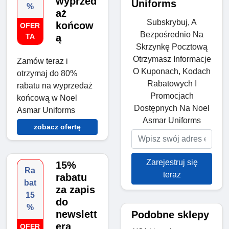
wyprzed
Uniforms
%
aż
Subskrybuj, A
końcow
OFER
Bezpośrednio Na
TA
ą
Skrzynkę Pocztową
Otrzymasz Informacje
Zamów teraz i
O Kuponach, Kodach
otrzymaj do 80%
Rabatowych I
rabatu na wyprzedaż
Promocjach
końcową w Noel
Dostępnych Na Noel
Asmar Uniforms
Asmar Uniforms
zobacz ofertę
Zarejestruj się
15%
Ra
teraz
rabatu
bat
za zapis
15
do
%
newslett
Podobne sklepy
era
OFER