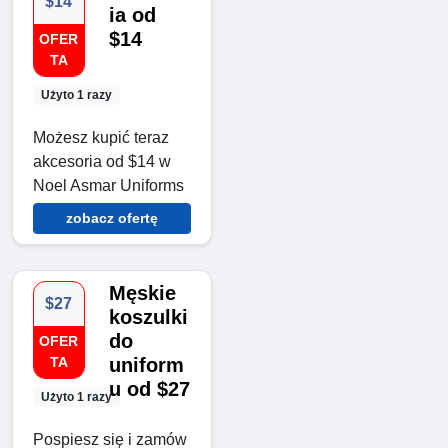
$14
ia od
$14
OFER
TA
Użyto 1 razy
Możesz kupić teraz
akcesoria od $14 w
Noel Asmar Uniforms
zobacz ofertę
Męskie
$27
koszulki
do
OFER
TA
uniform
u od $27
Użyto 1 razy
Pospiesz się i zamów