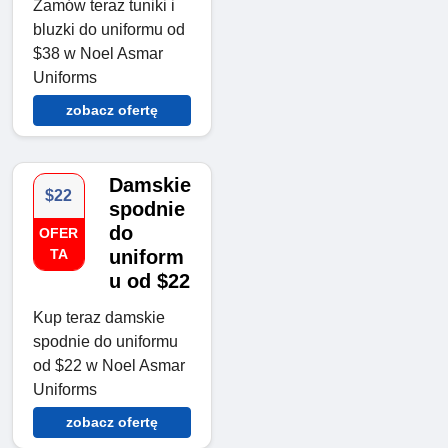
Zamów teraz tuniki i
bluzki do uniformu od
$38 w Noel Asmar
Uniforms
zobacz ofertę
Damskie
$22
spodnie
do
OFER
TA
uniform
u od $22
Kup teraz damskie
spodnie do uniformu
od $22 w Noel Asmar
Uniforms
zobacz ofertę