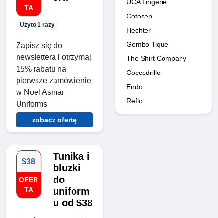
UCA Lingerie
TA
Cotosen
Użyto 1 razy
Hechter
Gembo Tique
Zapisz się do
newslettera i otrzymaj
The Shirt Company
15% rabatu na
Coccodrillo
pierwsze zamówienie
Endo
w Noel Asmar
Reflo
Uniforms
zobacz ofertę
Tunika i
$38
bluzki
do
OFER
TA
uniform
u od $38