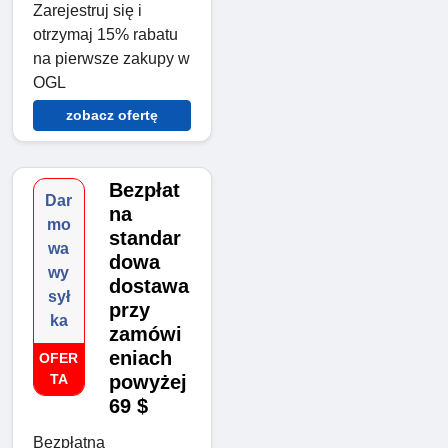
Zarejestruj się i
otrzymaj 15% rabatu
na pierwsze zakupy w
OGL
zobacz ofertę
Bezpłat
Dar
na
mo
standar
wa
dowa
wy
dostawa
sył
przy
ka
zamówi
eniach
OFER
TA
powyżej
69 $
Bezpłatna