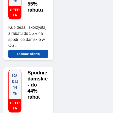
%
55%
rabatu
OFER
TA
Kup teraz i skorzystaj
z rabatu do 55% na
spódnice damskie w
OGL
zobacz ofertę
Spodnie
Ra
damskie
bat
- do
44
44%
%
rabat
OFER
TA