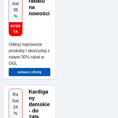
rabatu
bat
na
30
nowości
%
OFER
TA
Odkryj najnowsze
produkty i skorzystaj z
nawet 30% rabat w
OGL
zobacz ofertę
Kardiga
Ra
ny
bat
damskie
24
- do
%
24%