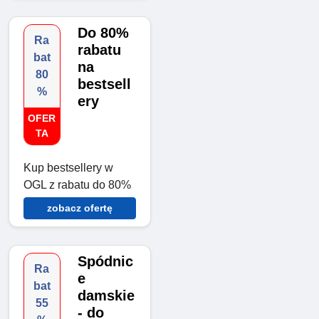
Do 80%
Ra
rabatu
bat
na
80
bestsell
%
ery
OFER
TA
Kup bestsellery w
OGL z rabatu do 80%
zobacz ofertę
Spódnic
Ra
e
bat
damskie
55
- do