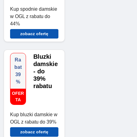
Kup spodnie damskie
w OGL z rabatu do
44%
zobacz ofertę
Bluzki
Ra
damskie
bat
- do
39
39%
%
rabatu
OFER
TA
Kup bluzki damskie w
OGL z rabatu do 39%
zobacz ofertę