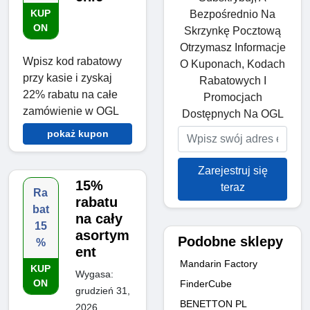
KUP
Bezpośrednio Na
ON
Skrzynkę Pocztową
Otrzymasz Informacje
Wpisz kod rabatowy
O Kuponach, Kodach
przy kasie i zyskaj
Rabatowych I
22% rabatu na całe
Promocjach
zamówienie w OGL
Dostępnych Na OGL
pokaż kupon
Zarejestruj się
15%
teraz
Ra
rabatu
bat
na cały
15
asortym
Podobne sklepy
%
ent
Mandarin Factory
KUP
Wygasa:
ON
FinderCube
grudzień 31,
BENETTON PL
2026