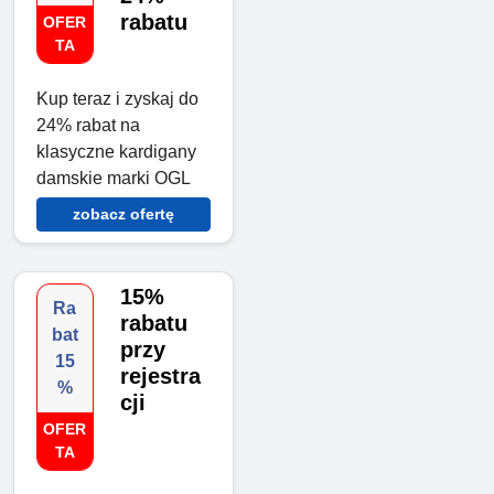
rabatu
OFER
TA
Kup teraz i zyskaj do
24% rabat na
klasyczne kardigany
damskie marki OGL
zobacz ofertę
15%
Ra
rabatu
bat
przy
15
rejestra
%
cji
OFER
TA