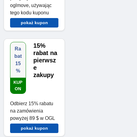
oglmove, używając
tego kodu kuponu
pokaż kupon
15%
Ra
rabat na
bat
pierwsz
15
e
%
zakupy
KUP
ON
Odbierz 15% rabatu
na zamówienia
powyżej 89 $ w OGL
pokaż kupon