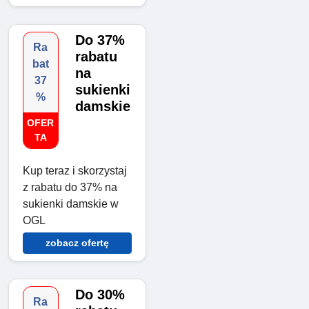
Do 37%
Ra
rabatu
bat
na
37
sukienki
%
damskie
OFER
TA
Kup teraz i skorzystaj
z rabatu do 37% na
sukienki damskie w
OGL
zobacz ofertę
Do 30%
Ra