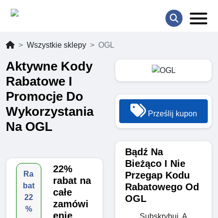
Wszystkie sklepy
OGL
Aktywne Kody
Rabatowe I
Promocje Do
Wykorzystania
Prześlij kupon
Na OGL
Bądź Na
Bieżąco I Nie
22%
Przegap Kodu
Ra
rabat na
Rabatowego Od
bat
całe
OGL
22
zamówi
%
enie
Subskrybuj, A