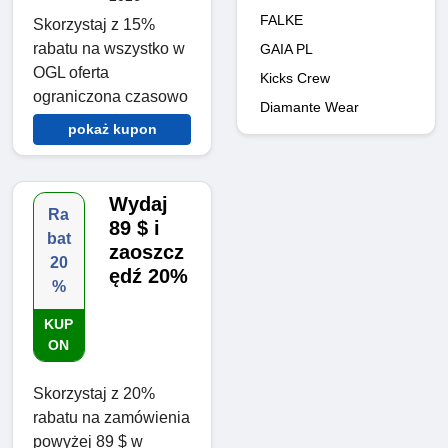
FALKE
Skorzystaj z 15%
rabatu na wszystko w
GAIA PL
OGL oferta
Kicks Crew
ograniczona czasowo
Diamante Wear
pokaż kupon
Wydaj
Ra
89 $ i
bat
zaoszcz
20
ędź 20%
%
KUP
ON
Skorzystaj z 20%
rabatu na zamówienia
powyżej 89 $ w