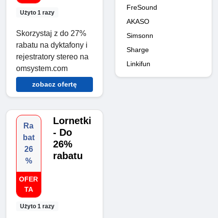
FreSound
Użyto 1 razy
AKASO
Skorzystaj z do 27%
Simsonn
rabatu na dyktafony i
Sharge
rejestratory stereo na
Linkifun
omsystem.com
zobacz ofertę
Lornetki
Ra
- Do
bat
26%
26
rabatu
%
OFER
TA
Użyto 1 razy