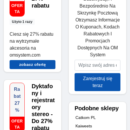
rabatu
OFER
Bezpośrednio Na
TA
Skrzynkę Pocztową
Otrzymasz Informacje
Użyto 1 razy
O Kuponach, Kodach
Rabatowych I
Ciesz się 27% rabatu
Promocjach
na wytrzymałe
Dostępnych Na OM
akcesoria na
System
omsystem.com
zobacz ofertę
Zarejestruj się
teraz
Dyktafo
Ra
ny i
bat
rejestrat
27
ory
Podobne sklepy
%
stereo -
Catkom PL
Do 27%
OFER
Kaiweets
TA
rabatu