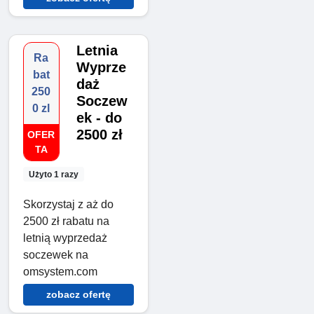
Letnia
Ra
Wyprze
bat
daż
250
Soczew
0 zl
ek - do
2500 zł
OFER
TA
Użyto 1 razy
Skorzystaj z aż do
2500 zł rabatu na
letnią wyprzedaż
soczewek na
omsystem.com
zobacz ofertę