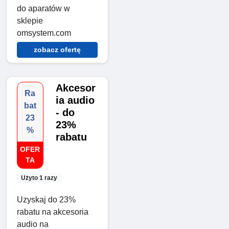
do aparatów w
sklepie
omsystem.com
zobacz ofertę
Akcesor
Ra
ia audio
bat
- do
23
23%
%
rabatu
OFER
TA
Użyto 1 razy
Uzyskaj do 23%
rabatu na akcesoria
audio na