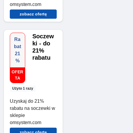
omsystem.com
zobacz ofertę
Soczew
Ra
ki - do
bat
21%
21
rabatu
%
OFER
TA
Użyto 1 razy
Uzyskaj do 21%
rabatu na soczewki w
sklepie
omsystem.com
zobacz ofertę