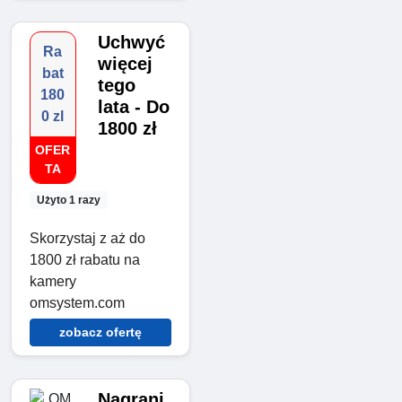
Uchwyć
Ra
więcej
bat
tego
180
lata - Do
0 zl
1800 zł
OFER
TA
Użyto 1 razy
Skorzystaj z aż do
1800 zł rabatu na
kamery
omsystem.com
zobacz ofertę
Nagrani