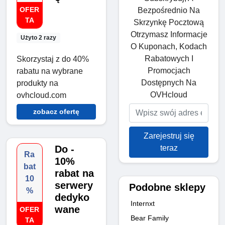
OFER
Bezpośrednio Na
TA
Skrzynkę Pocztową
Otrzymasz Informacje
Użyto 2 razy
O Kuponach, Kodach
Rabatowych I
Skorzystaj z do 40%
Promocjach
rabatu na wybrane
Dostępnych Na
produkty na
OVHcloud
ovhcloud.com
zobacz ofertę
Zarejestruj się
teraz
Do -
Ra
10%
bat
rabat na
10
serwery
Podobne sklepy
%
dedyko
Internxt
wane
OFER
Bear Family
TA