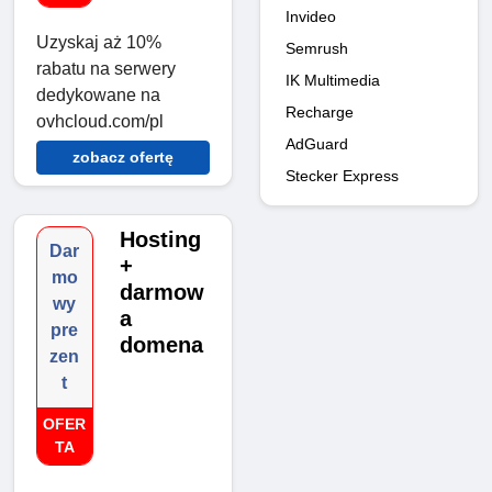
Invideo
Uzyskaj aż 10%
Semrush
rabatu na serwery
IK Multimedia
dedykowane na
Recharge
ovhcloud.com/pl
AdGuard
zobacz ofertę
Stecker Express
Hosting
Dar
+
mo
darmow
wy
a
pre
domena
zen
t
OFER
TA