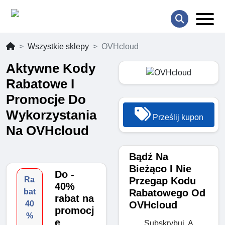
Wszystkie sklepy
OVHcloud
Aktywne Kody
Rabatowe I
Promocje Do
Wykorzystania
Prześlij kupon
Na OVHcloud
Bądź Na
Bieżąco I Nie
Do -
Przegap Kodu
Ra
40%
Rabatowego Od
bat
rabat na
OVHcloud
40
promocj
%
ę
Subskrybuj, A