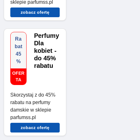
sklepie parfumss.pl
zobacz ofertę
Perfumy
Ra
Dla
bat
kobiet -
45
do 45%
%
rabatu
OFER
TA
Skorzystaj z do 45%
rabatu na perfumy
damskie w sklepie
parfumss.pl
zobacz ofertę