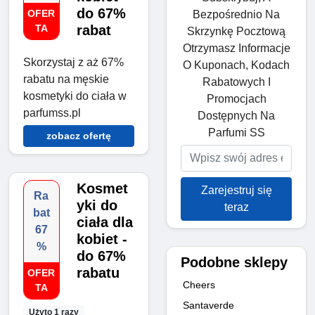
do 67%
OFER
Bezpośrednio Na
TA
rabat
Skrzynkę Pocztową
Otrzymasz Informacje
Skorzystaj z aż 67%
O Kuponach, Kodach
rabatu na męskie
Rabatowych I
kosmetyki do ciała w
Promocjach
parfumss.pl
Dostępnych Na
Parfumi SS
zobacz ofertę
Kosmet
Zarejestruj się
Ra
yki do
teraz
bat
ciała dla
67
kobiet -
%
do 67%
Podobne sklepy
rabatu
OFER
Cheers
TA
Santaverde
Użyto 1 razy