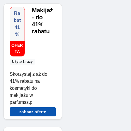
Makijaż
Ra
- do
bat
41%
41
rabatu
%
OFER
TA
Użyto 1 razy
Skorzystaj z aż do
41% rabatu na
kosmetyki do
makijażu w
parfumss.pl
zobacz ofertę