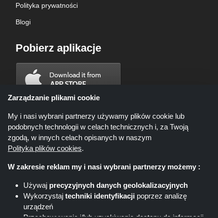
Polityka prywatności
Blogi
Pobierz aplikacje
Zarządzanie plikami cookie
My i nasi wybrani partnerzy używamy plików cookie lub
podobnych technologii w celach technicznych i, za Twoją
zgodą, w innych celach opisanych w naszym
Polityka plików cookies
.
W zakresie reklam my i nasi wybrani partnerzy możemy :
Używaj
precyzyjnych danych geolokalizacyjnych
Wykorzystaj
techniki identyfikacji
poprzez analizę
Shoppingspout.com/pl ani jego personel nie są zaangażowani, gdy
urządzeń
dokonujesz zakupu za pośrednictwem tych linków, Shoppingspout.com/pl
zarabia prowizję wyłącznie za pośrednictwem tych linków/ofert.
Przechowywanie i/lub uzyskiwanie dostępu do informacji