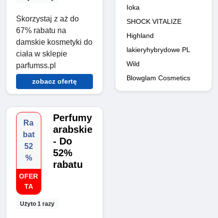
Ioka
Skorzystaj z aż do
SHOCK VITALIZE
67% rabatu na
Highland
damskie kosmetyki do
lakieryhybrydowe PL
ciała w sklepie
Wild
parfumss.pl
Blowglam Cosmetics
zobacz ofertę
Perfumy
Ra
arabskie
bat
- Do
52
52%
%
rabatu
OFER
TA
Użyto 1 razy