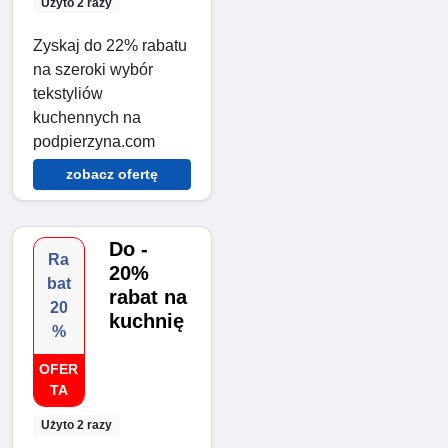
Użyto 2 razy
Zyskaj do 22% rabatu
na szeroki wybór
tekstyliów
kuchennych na
podpierzyna.com
zobacz ofertę
Do -
Ra
20%
bat
rabat na
20
kuchnię
%
OFER
TA
Użyto 2 razy