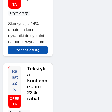
TA
Użyto 2 razy
Skorzystaj z 14%
rabatu na koce i
dywaniki do sypialni
na podpierzyna.com
zobacz ofertę
Tekstyli
Ra
a
bat
kuchenn
22
e - do
%
22%
rabat
OFER
TA