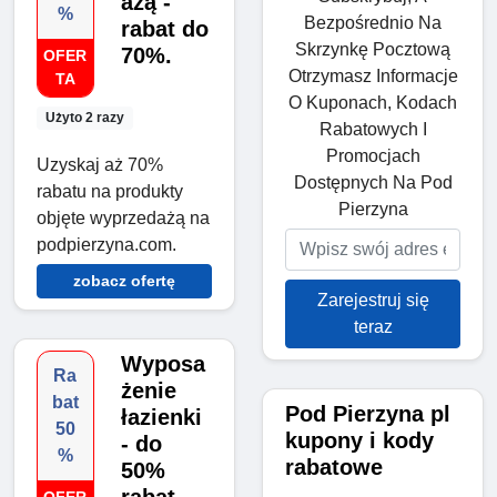
ażą -
%
Bezpośrednio Na
rabat do
Skrzynkę Pocztową
70%.
OFER
Otrzymasz Informacje
TA
O Kuponach, Kodach
Użyto 2 razy
Rabatowych I
Promocjach
Uzyskaj aż 70%
Dostępnych Na Pod
rabatu na produkty
Pierzyna
objęte wyprzedażą na
podpierzyna.com.
zobacz ofertę
Zarejestruj się
teraz
Wyposa
Ra
żenie
bat
Pod Pierzyna pl
łazienki
50
kupony i kody
- do
%
rabatowe
50%