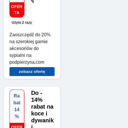
OFER
TA
Użyto 2 razy
Zaoszczędź do 20%
na szerokiej gamie
akcesoriów do
sypialni na
podpierzyna.com
zobacz ofertę
Do -
Ra
14%
bat
rabat na
14
koce i
%
dywanik
i
OFER