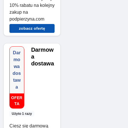
10% rabatu na kolejny
zakup na
podpierzyna.com
zobacz ofertę
Darmow
Dar
a
mo
dostawa
wa
dos
taw
a
OFER
TA
Użyto 1 razy
Ciesz się darmową