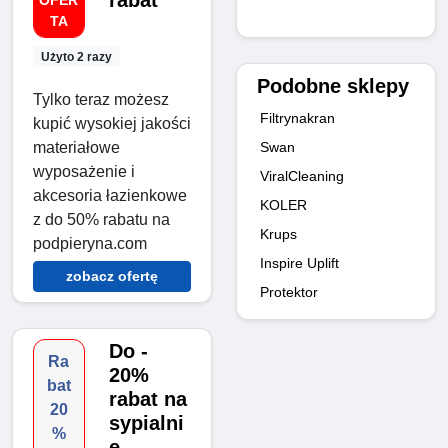
rabat
OFER
TA
Użyto 2 razy
Podobne sklepy
Tylko teraz możesz
Filtrynakran
kupić wysokiej jakości
materiałowe
Swan
wyposażenie i
ViralCleaning
akcesoria łazienkowe
KOLER
z do 50% rabatu na
Krups
podpieryna.com
Inspire Uplift
zobacz ofertę
Protektor
Do -
Ra
20%
bat
rabat na
20
sypialni
%
ę