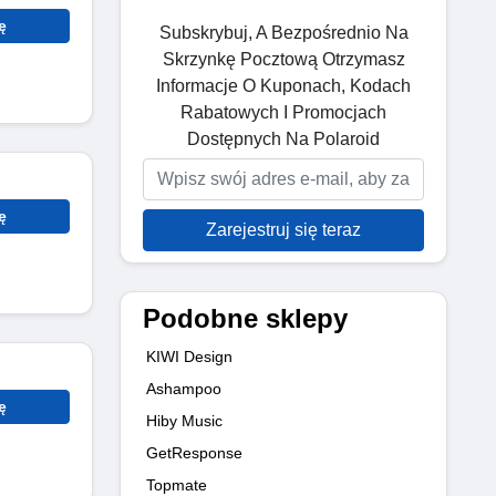
ę
Subskrybuj, A Bezpośrednio Na
Skrzynkę Pocztową Otrzymasz
Informacje O Kuponach, Kodach
Rabatowych I Promocjach
Dostępnych Na Polaroid
ę
Zarejestruj się teraz
Podobne sklepy
KIWI Design
Ashampoo
ę
Hiby Music
GetResponse
Topmate