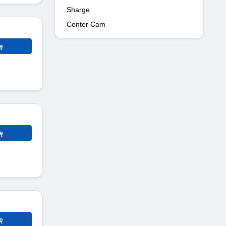
Sharge
Center Cam
ę
ę
ę