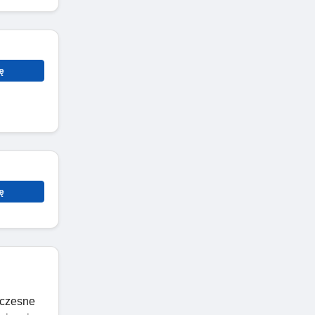
ę
ę
oczesne