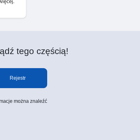
więcej.
ądź tego częścią!
Rejestr
formacje można znaleźć