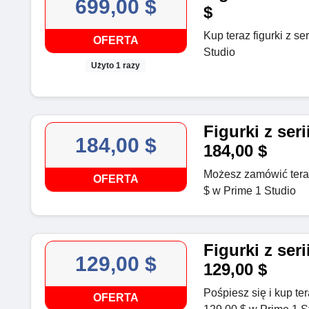
699,00 $
$
Kup teraz figurki z se
OFERTA
Studio
Użyto 1 razy
Figurki z ser
184,00 $
184,00 $
Możesz zamówić teraz
OFERTA
$ w Prime 1 Studio
Figurki z ser
129,00 $
129,00 $
Pośpiesz się i kup ter
OFERTA