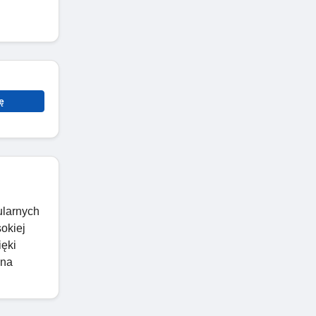
ę
ularnych
okiej
ięki
 na