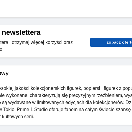
 newslettera
tera i otrzymaj więcej korzyści oraz
zobacz ofert
io
owy
okiej jakości kolekcjonerskich figurek, popiersi i figurek z pop
nnie wykonane, charakteryzują się precyzyjnym rzeźbieniem, wys
to są wydawane w limitowanych edycjach dla kolekcjonerów. Dz
 w Tokio, Prime 1 Studio oferuje fanom na całym świecie szansę
kultowych serii.