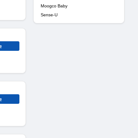
Moogco Baby
Sense-U
ę
ę