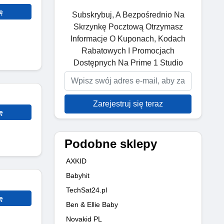
ę
Subskrybuj, A Bezpośrednio Na
Skrzynkę Pocztową Otrzymasz
Informacje O Kuponach, Kodach
Rabatowych I Promocjach
Dostępnych Na Prime 1 Studio
Zarejestruj się teraz
ę
Podobne sklepy
AXKID
Babyhit
TechSat24.pl
ę
Ben & Ellie Baby
Novakid PL