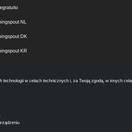
egratuito
ingspout NL
ingspout DK
ingspout KR
ingspout PT
h technologii w celach technicznych i, za Twoją zgodą, w innych ce
ń
urządzeniu
rsonel nie są zaangażowani, gdy dokonujesz zakupu za pośrednictwem 