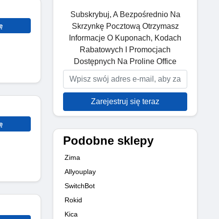
Subskrybuj, A Bezpośrednio Na
ę
Skrzynkę Pocztową Otrzymasz
Informacje O Kuponach, Kodach
Rabatowych I Promocjach
Dostępnych Na Proline Office
Zarejestruj się teraz
ę
Podobne sklepy
Zima
Allyouplay
SwitchBot
Rokid
Kica