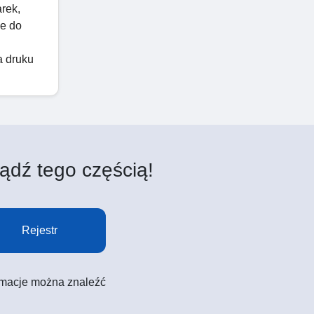
arek,
ne do
a druku
ądź tego częścią!
Rejestr
formacje można znaleźć