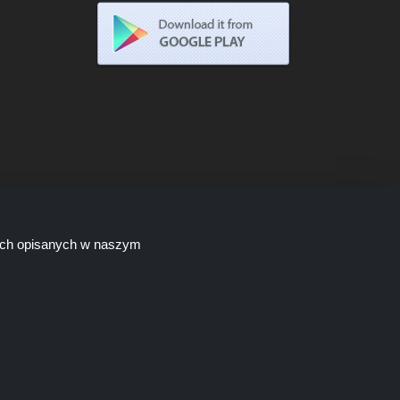
lach opisanych w naszym
tych linków, Shoppingspout.com/pl