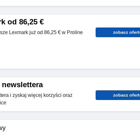
k od 86,25 €
usze Lexmark już od 86,25 € w Proline
zobacz ofert
 newslettera
tera i zyskaj więcej korzyści oraz
zobacz ofert
ice
wy