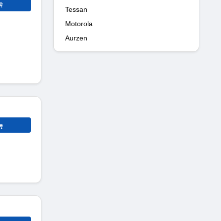
ę
Tessan
Motorola
Aurzen
ę