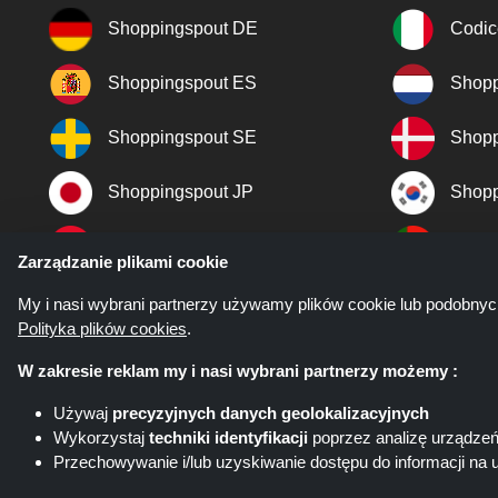
Shoppingspout DE
Codic
Shoppingspout ES
Shopp
Shoppingspout SE
Shopp
Shoppingspout JP
Shopp
Shoppingspout TR
Shopp
Zarządzanie plikami cookie
Shoppingspout NO
My i nasi wybrani partnerzy używamy plików cookie lub podobnyc
Polityka plików cookies
.
W zakresie reklam my i nasi wybrani partnerzy możemy :
Używaj
precyzyjnych danych geolokalizacyjnych
Wykorzystaj
techniki identyfikacji
poprzez analizę urządze
Przechowywanie i/lub uzyskiwanie dostępu do informacji na 
Shoppingspout.com/pl ani jego pe