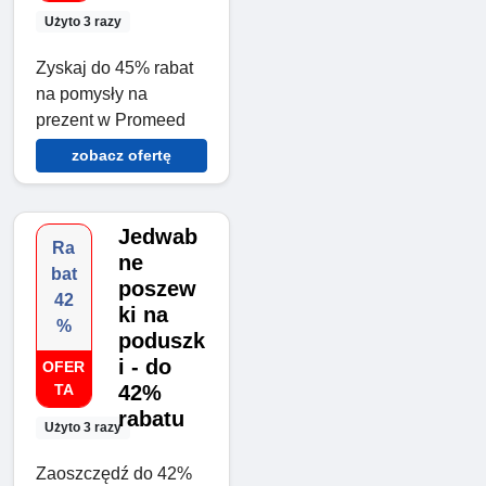
Użyto 3 razy
Zyskaj do 45% rabat
na pomysły na
prezent w Promeed
zobacz ofertę
Jedwab
Ra
ne
bat
poszew
42
ki na
%
poduszk
i - do
OFER
TA
42%
rabatu
Użyto 3 razy
Zaoszczędź do 42%