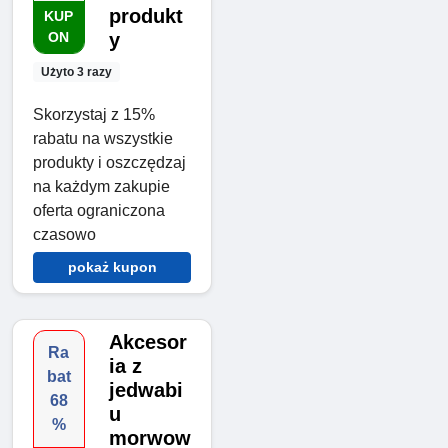
produkt
KUP
ON
y
Użyto 3 razy
Skorzystaj z 15%
rabatu na wszystkie
produkty i oszczędzaj
na każdym zakupie
oferta ograniczona
czasowo
pokaż kupon
Akcesor
Ra
ia z
bat
jedwabi
68
u
%
morwow