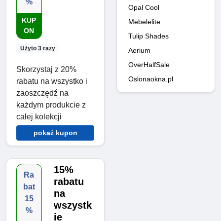
%
Opal Cool
KUP
Mebelelite
ON
Tulip Shades
Użyto 3 razy
Aerium
OverHalfSale
Skorzystaj z 20%
Oslonaokna.pl
rabatu na wszystko i
zaoszczędź na
każdym produkcie z
całej kolekcji
pokaż kupon
15%
Ra
rabatu
bat
na
15
wszystk
%
ie