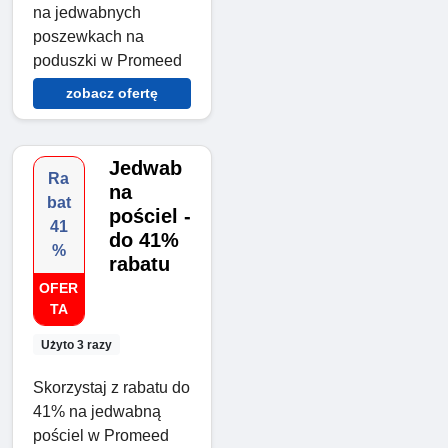
na jedwabnych
poszewkach na
poduszki w Promeed
zobacz ofertę
Jedwab
Ra
na
bat
pościel -
41
do 41%
%
rabatu
OFER
TA
Użyto 3 razy
Skorzystaj z rabatu do
41% na jedwabną
pościel w Promeed