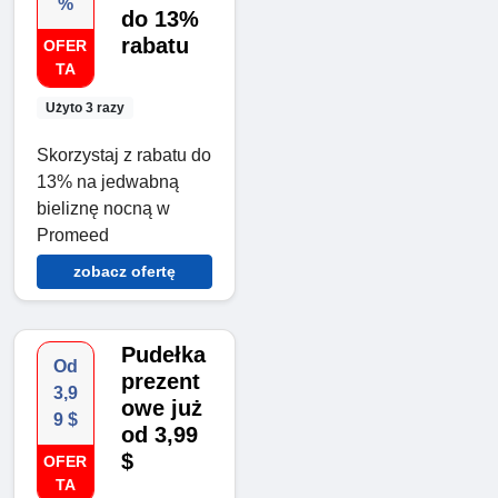
%
do 13%
rabatu
OFER
TA
Użyto 3 razy
Skorzystaj z rabatu do
13% na jedwabną
bieliznę nocną w
Promeed
zobacz ofertę
Pudełka
Od
prezent
3,9
owe już
9 $
od 3,99
$
OFER
TA