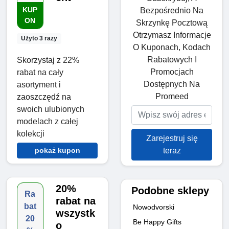
KUP
Bezpośrednio Na
ON
Skrzynkę Pocztową
Otrzymasz Informacje
Użyto 3 razy
O Kuponach, Kodach
Rabatowych I
Skorzystaj z 22%
Promocjach
rabat na cały
Dostępnych Na
asortyment i
Promeed
zaoszczędź na
swoich ulubionych
modelach z całej
kolekcji
Zarejestruj się
teraz
pokaż kupon
20%
Podobne sklepy
Ra
rabat na
bat
Nowodvorski
wszystk
20
Be Happy Gifts
o