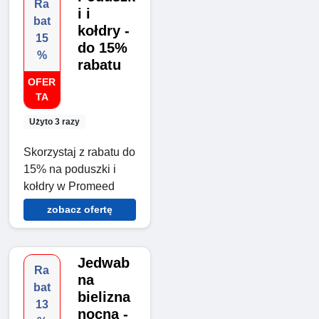
Ra
i i
bat
kołdry -
15
do 15%
%
rabatu
OFER
TA
Użyto 3 razy
Skorzystaj z rabatu do
15% na poduszki i
kołdry w Promeed
zobacz ofertę
Jedwab
Ra
na
bat
bielizna
13
nocna -