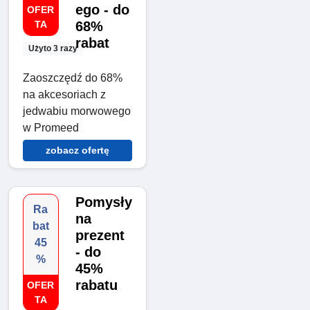
ego - do
OFER
TA
68%
rabat
Użyto 3 razy
Zaoszczędź do 68%
na akcesoriach z
jedwabiu morwowego
w Promeed
zobacz ofertę
Pomysły
Ra
na
bat
prezent
45
- ​​do
%
45%
rabatu
OFER
TA