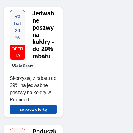
Jedwab
Ra
ne
bat
poszwy
29
na
%
kołdry -
do 29%
OFER
TA
rabatu
Użyto 3 razy
Skorzystaj z rabatu do
29% na jedwabne
poszwy na kołdry w
Promeed
zobacz ofertę
Poduszk