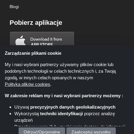
Blogi
Pobierz aplikacje
Zarządzanie plikami cookie
My i nasi wybrani partnerzy używamy plików cookie lub
podobnych technologii w celach technicznych i, za Twoją
zgodą, w innych celach opisanych w naszym
Polityka plików cookies
.
W zakresie reklam my i nasi wybrani partnerzy możemy :
Używaj
precyzyjnych danych geolokalizacyjnych
Wykorzystaj
techniki identyfikacji
poprzez analizę
Shoppingspout.com/pl ani jego personel nie są zaangażowani, gdy
urządzeń
dokonujesz zakupu za pośrednictwem tych linków, Shoppingspout.com/pl
zarabia prowizję wyłącznie za pośrednictwem tych linków/ofert.
Przechowywanie i/lub uzyskiwanie dostępu do informacji
Prawa autorskie © 2026 Shoppingspout. Wszelkie prawa zastrzeżone
Odrzuć/Opcjonalne
Zaakceptuj wszystko
na urządzeniu