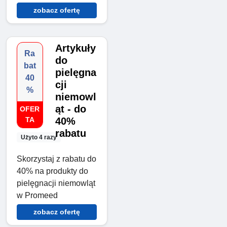
zobacz ofertę
Artykuły
Ra
do ​​
bat
pielęgna
40
cji
%
niemowl
ąt - do
OFER
TA
40%
rabatu
Użyto 4 razy
Skorzystaj z rabatu do
40% na produkty do
pielęgnacji niemowląt
w Promeed
zobacz ofertę