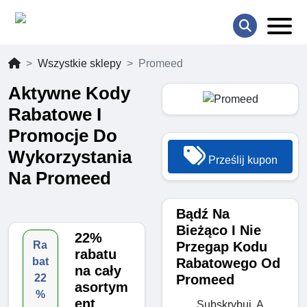
Wszystkie sklepy
Promeed
Aktywne Kody
Rabatowe I
Promocje Do
Wykorzystania
Prześlij kupon
Na Promeed
Bądź Na
Bieżąco I Nie
22%
Przegap Kodu
Ra
rabatu
Rabatowego Od
bat
na cały
Promeed
22
asortym
%
ent
Subskrybuj, A