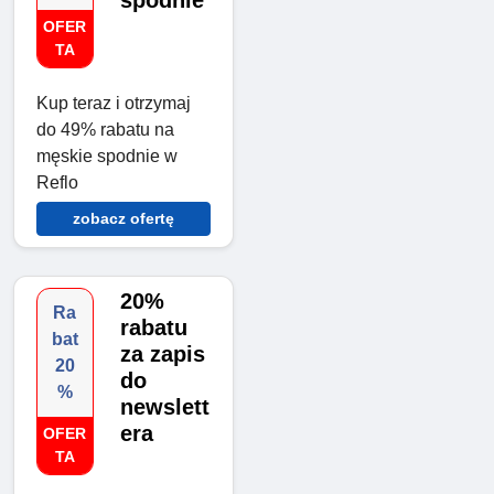
spodnie
OFER
TA
Kup teraz i otrzymaj
do 49% rabatu na
męskie spodnie w
Reflo
zobacz ofertę
20%
Ra
rabatu
bat
za zapis
20
do
%
newslett
era
OFER
TA