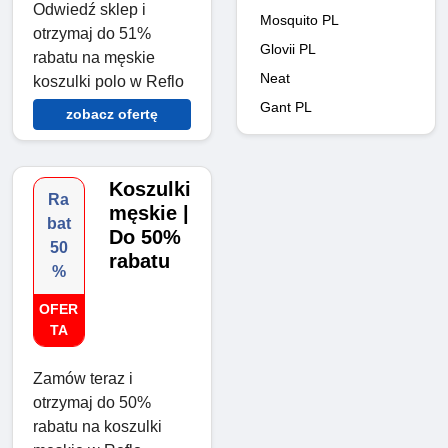
Odwiedź sklep i
Mosquito PL
otrzymaj do 51%
Glovii PL
rabatu na męskie
Neat
koszulki polo w Reflo
Gant PL
zobacz ofertę
Koszulki
Ra
męskie |
bat
Do 50%
50
rabatu
%
OFER
TA
Zamów teraz i
otrzymaj do 50%
rabatu na koszulki