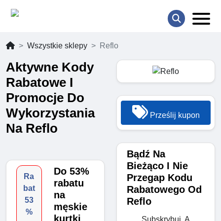
Wszystkie sklepy
Reflo
Aktywne Kody
Rabatowe I
Promocje Do
Wykorzystania
Prześlij kupon
Na Reflo
Bądź Na
Bieżąco I Nie
Do 53%
Przegap Kodu
Ra
rabatu
Rabatowego Od
bat
na
Reflo
53
męskie
%
kurtki
Subskrybuj, A