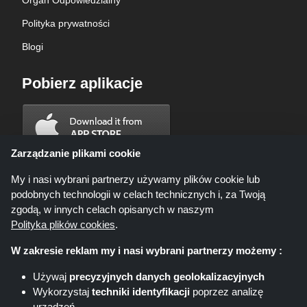
Organ Odpowiedzialny
Polityka prywatności
Blogi
Pobierz aplikacje
Zarządzanie plikami cookie
My i nasi wybrani partnerzy używamy plików cookie lub
podobnych technologii w celach technicznych i, za Twoją
zgodą, w innych celach opisanych w naszym
Polityka plików cookies
.
W zakresie reklam my i nasi wybrani partnerzy możemy :
Używaj
precyzyjnych danych geolokalizacyjnych
Wykorzystaj
techniki identyfikacji
poprzez analizę
Shoppingspout.com/pl ani jego personel nie są zaangażowani, gdy
urządzeń
dokonujesz zakupu za pośrednictwem tych linków, Shoppingspout.com/pl