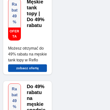
Męskie
Ra
tank
bat
topy |
49
Do 49%
%
rabatu
OFER
TA
Możesz otrzymać do
49% rabatu na męskie
tank topy w Reflo
zobacz ofertę
Do 49%
Ra
rabatu
bat
na
49
męskie
%