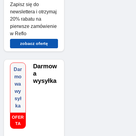
Zapisz się do
newslettera i otrzymaj
20% rabatu na
pierwsze zamówienie
w Reflo
zobacz ofertę
Darmow
Dar
a
mo
wysyłka
wa
wy
sył
ka
OFER
TA