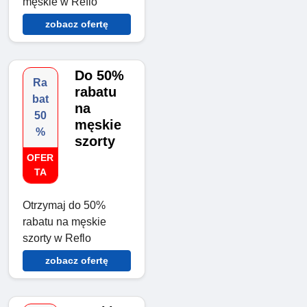
męskie w Reflo
zobacz ofertę
Do 50%
Ra
rabatu
bat
na
50
męskie
%
szorty
OFER
TA
Otrzymaj do 50%
rabatu na męskie
szorty w Reflo
zobacz ofertę