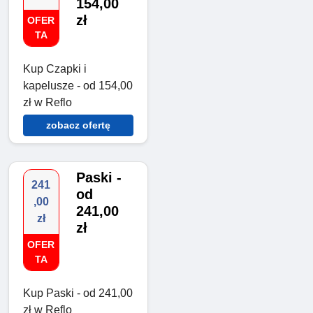
154,00
zł
OFER
TA
Kup Czapki i
kapelusze - od 154,00
zł w Reflo
zobacz ofertę
Paski -
241
od
,00
241,00
zł
zł
OFER
TA
Kup Paski - od 241,00
zł w Reflo