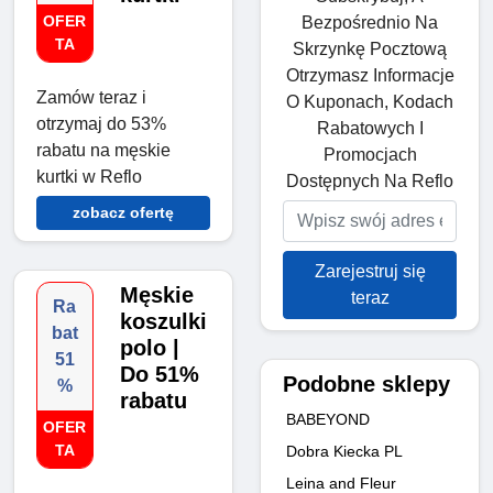
OFER
Bezpośrednio Na
TA
Skrzynkę Pocztową
Otrzymasz Informacje
Zamów teraz i
O Kuponach, Kodach
otrzymaj do 53%
Rabatowych I
rabatu na męskie
Promocjach
kurtki w Reflo
Dostępnych Na Reflo
zobacz ofertę
Zarejestruj się
Męskie
teraz
Ra
koszulki
bat
polo |
51
Do 51%
Podobne sklepy
%
rabatu
BABEYOND
OFER
TA
Dobra Kiecka PL
Leina and Fleur