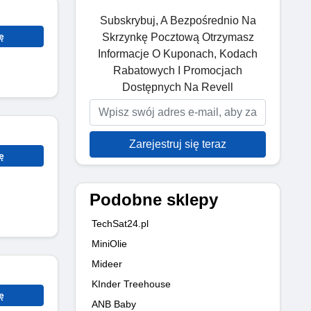
Subskrybuj, A Bezpośrednio Na
ę
Skrzynkę Pocztową Otrzymasz
Informacje O Kuponach, Kodach
Rabatowych I Promocjach
Dostępnych Na Revell
Zarejestruj się teraz
ę
Podobne sklepy
TechSat24.pl
MiniOlie
Mideer
KInder Treehouse
ę
ANB Baby