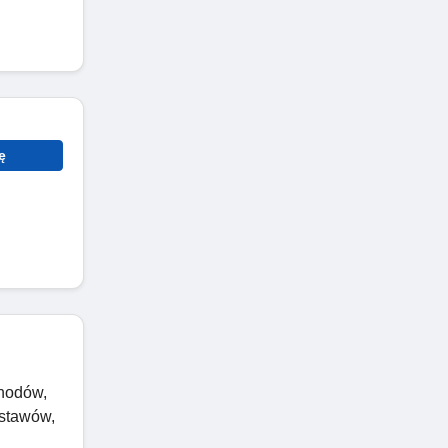
ę
chodów,
estawów,