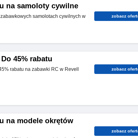
u na samoloty cywilne
 zabawkowych samolotach cywilnych w
zobacz ofert
 Do 45% rabatu
45% rabatu na zabawki RC w Revell
zobacz ofert
u na modele okrętów
zobacz ofert