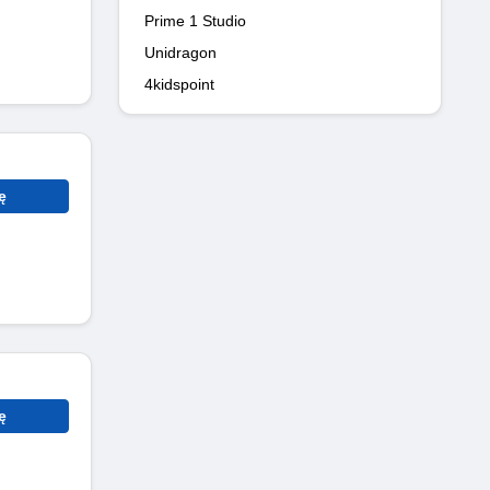
Prime 1 Studio
Unidragon
4kidspoint
ę
ę