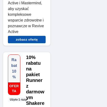
Active i Mastermind,
aby uzyskać
kompleksowe
wsparcie zdrowotne i
poznawcze w Revive
Active
zobacz ofertę
10%
Ra
rabatu
bat
na
10
pakiet
%
Runner
z
OFER
TA
darmow
ym
Użyto 1 razy
Shakere