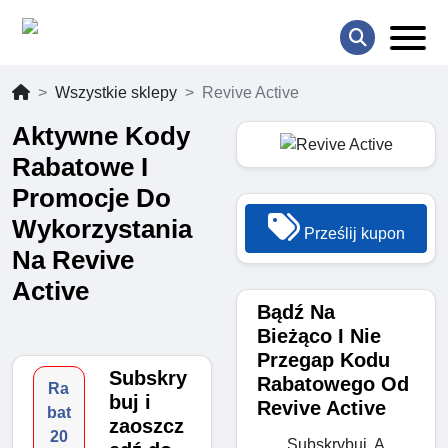
Wszystkie sklepy
Revive Active
Aktywne Kody
Rabatowe I
Promocje Do
Wykorzystania
Prześlij kupon
Na Revive
Active
Bądź Na
Bieżąco I Nie
Przegap Kodu
Subskry
Rabatowego Od
Ra
buj i
Revive Active
bat
zaoszcz
20
Subskrybuj, A