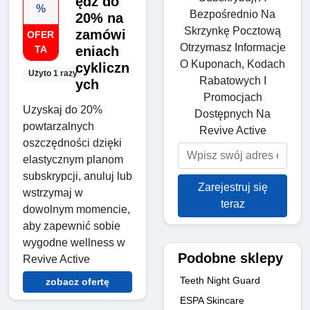
ędź do
%
Bezpośrednio Na
20% na
Skrzynkę Pocztową
zamówi
OFER
Otrzymasz Informacje
TA
eniach
O Kuponach, Kodach
cykliczn
Użyto 1 razy
Rabatowych I
ych
Promocjach
Uzyskaj do 20%
Dostępnych Na
powtarzalnych
Revive Active
oszczędności dzięki
elastycznym planom
subskrypcji, anuluj lub
Zarejestruj się
wstrzymaj w
teraz
dowolnym momencie,
aby zapewnić sobie
wygodne wellness w
Podobne sklepy
Revive Active
Teeth Night Guard
zobacz ofertę
ESPA Skincare