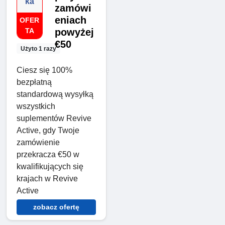
ka
zamówi
eniach
OFER
TA
powyżej
€50
Użyto 1 razy
Ciesz się 100%
bezpłatną
standardową wysyłką
wszystkich
suplementów Revive
Active, gdy Twoje
zamówienie
przekracza €50 w
kwalifikujących się
krajach w Revive
Active
zobacz ofertę