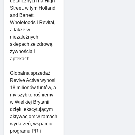
detalicznych na High
Street, w tym Holland
and Barrett,
Wholefoods i Revital,
a także w
niezależnych
sklepach ze zdrową
żywnością i
aptekach.
Globalna sprzedaż
Revive Active wynosi
18 milionów funtów, a
my szybko rośniemy
w Wielkiej Brytanii
dzięki ekscytującym
aktywacjom w ramach
wydarzeń, wsparciu
programu PR i