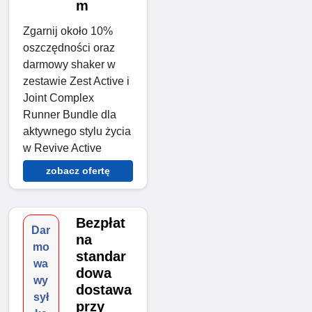
m
Zgarnij około 10%
oszczędności oraz
darmowy shaker w
zestawie Zest Active i
Joint Complex
Runner Bundle dla
aktywnego stylu życia
w Revive Active
zobacz ofertę
Bezpłat
Dar
na
mo
standar
wa
dowa
wy
dostawa
sył
przy