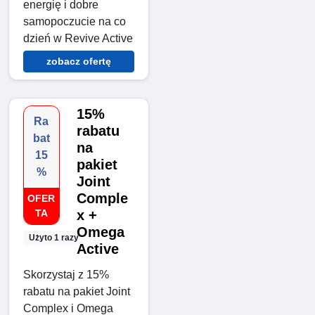
energię i dobre
samopoczucie na co
dzień w Revive Active
zobacz ofertę
15%
Ra
rabatu
bat
na
15
pakiet
%
Joint
Comple
OFER
TA
x +
Omega
Użyto 1 razy
Active
Skorzystaj z 15%
rabatu na pakiet Joint
Complex i Omega