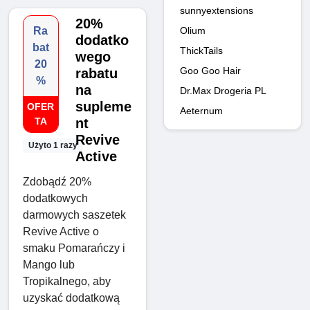
sunnyextensions
20%
Olium
Ra
dodatko
bat
ThickTails
wego
20
Goo Goo Hair
rabatu
%
na
Dr.Max Drogeria PL
supleme
OFER
Aeternum
TA
nt
Revive
Użyto 1 razy
Active
Zdobądź 20%
dodatkowych
darmowych saszetek
Revive Active o
smaku Pomarańczy i
Mango lub
Tropikalnego, aby
uzyskać dodatkową