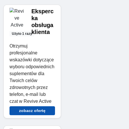
Eksperc
ka
obsługa
klienta
Użyto 1 razy
Otrzymuj
profesjonalne
wskazówki dotyczące
wyboru odpowiednich
suplementów dla
Twoich celów
zdrowotnych przez
telefon, e-mail lub
czat w Revive Active
zobacz ofertę