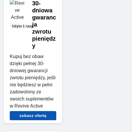
30-
dniowa
gwaranc
ja
Użyto 1 razy
zwrotu
pieniędz
y
Kupuj bez obaw
dzięki pełnej 30-
dniowej gwarancji
zwrotu pieniędzy, jeśli
nie będziesz w pełni
zadowolony ze
swoich suplementów
w Revive Active
zobacz ofertę