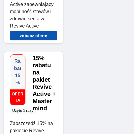
Active zapewniający
mobilność stawów i
zdrowie serca w
Revive Active
zobacz ofertę
15%
Ra
rabatu
bat
na
15
pakiet
%
Revive
Active +
OFER
TA
Master
mind
Użyto 1 razy
Zaoszczędź 15% na
pakiecie Revive