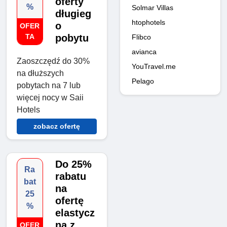
oferty
%
Solmar Villas
długieg
htophotels
o
OFER
TA
pobytu
Flibco
avianca
Zaoszczędź do 30%
YouTravel.me
na dłuższych
Pelago
pobytach na 7 lub
więcej nocy w Saii
Hotels
zobacz ofertę
Do 25%
Ra
rabatu
bat
na
25
ofertę
%
elastycz
ną z
OFER