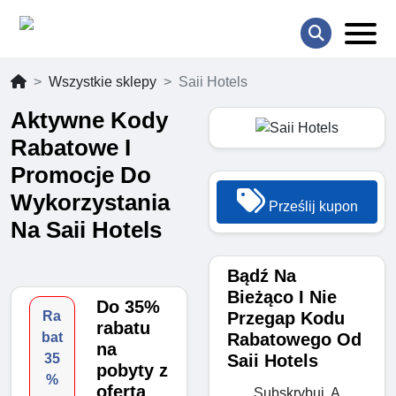
Wszystkie sklepy
Saii Hotels
Aktywne Kody
Rabatowe I
Promocje Do
Wykorzystania
Prześlij kupon
Na Saii Hotels
Bądź Na
Bieżąco I Nie
Do 35%
Przegap Kodu
Ra
rabatu
Rabatowego Od
bat
na
Saii Hotels
35
pobyty z
%
ofertą
Subskrybuj, A