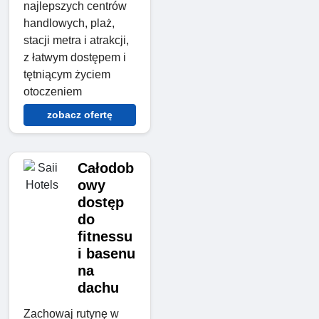
najlepszych centrów
handlowych, plaż,
stacji metra i atrakcji,
z łatwym dostępem i
tętniącym życiem
otoczeniem
zobacz ofertę
Całodob
owy
dostęp
do
fitnessu
i basenu
na
dachu
Zachowaj rutynę w