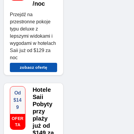
/noc
Przejdź na
przestronne pokoje
typu deluxe z
lepszymi widokami i
wygodami w hotelach
Saii już od $129 za
noc
zobacz ofertę
Hotele
Od
Saii
$14
Pobyty
9
przy
plaży
OFER
TA
już od
$149 za