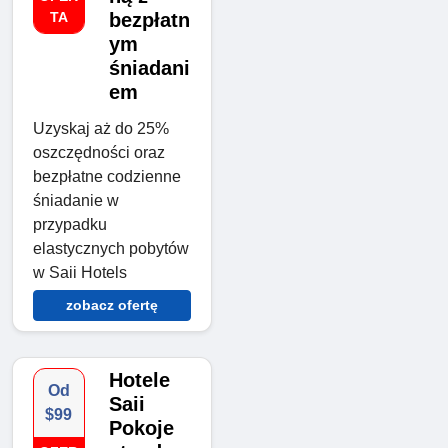
TA
bezpłatn
ym
śniadani
em
Uzyskaj aż do 25%
oszczędności oraz
bezpłatne codzienne
śniadanie w
przypadku
elastycznych pobytów
w Saii Hotels
zobacz ofertę
Hotele
Od
Saii
$99
Pokoje