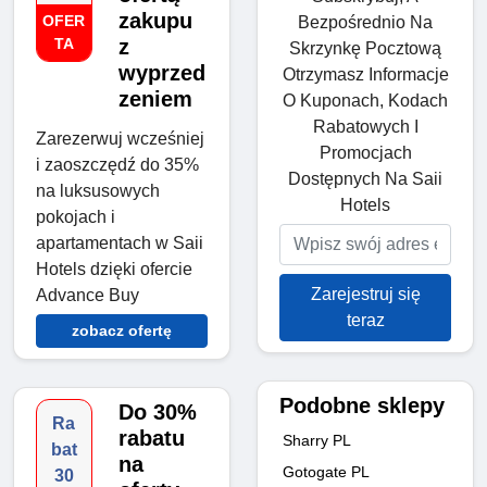
zakupu
OFER
Bezpośrednio Na
TA
z
Skrzynkę Pocztową
wyprzed
Otrzymasz Informacje
zeniem
O Kuponach, Kodach
Rabatowych I
Zarezerwuj wcześniej
Promocjach
i zaoszczędź do 35%
Dostępnych Na Saii
na luksusowych
Hotels
pokojach i
apartamentach w Saii
Hotels dzięki ofercie
Zarejestruj się
Advance Buy
teraz
zobacz ofertę
Podobne sklepy
Do 30%
Ra
rabatu
Sharry PL
bat
na
Gotogate PL
30