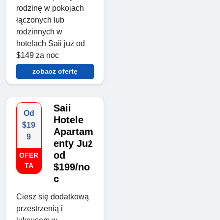
rodzinę w pokojach
łączonych lub
rodzinnych w
hotelach Saii już od
$149 za noc
zobacz ofertę
Saii
Od
Hotele
$19
Apartam
9
enty Już
od
OFER
TA
$199/no
c
Ciesz się dodatkową
przestrzenią i