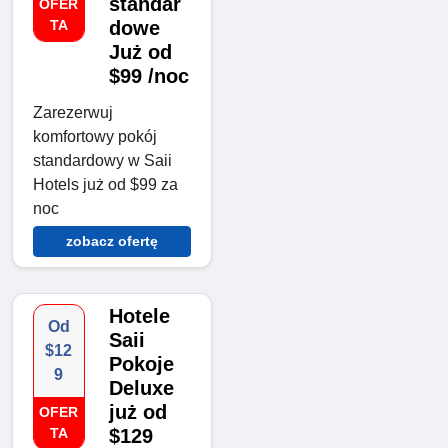
standar
OFER
TA
dowe
Już od
$99 /noc
Zarezerwuj
komfortowy pokój
standardowy w Saii
Hotels już od $99 za
noc
zobacz ofertę
Hotele
Od
Saii
$12
Pokoje
9
Deluxe
już od
OFER
TA
$129