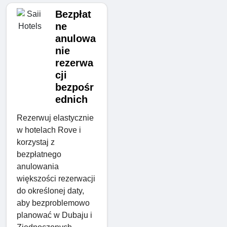
Bezpłat
ne
anulowa
nie
rezerwa
cji
bezpośr
ednich
Rezerwuj elastycznie
w hotelach Rove i
korzystaj z
bezpłatnego
anulowania
większości rezerwacji
do określonej daty,
aby bezproblemowo
planować w Dubaju i