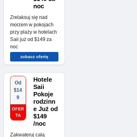
noc
Zrelaksuj się nad
morzem w pokojach
przy plaży w hotelach
Saii już od $149 za
noc
zobacz ofertę
Hotele
Od
Saii
$14
Pokoje
9
rodzinn
e Już od
OFER
TA
$149
/noc
Zakwateruj całą