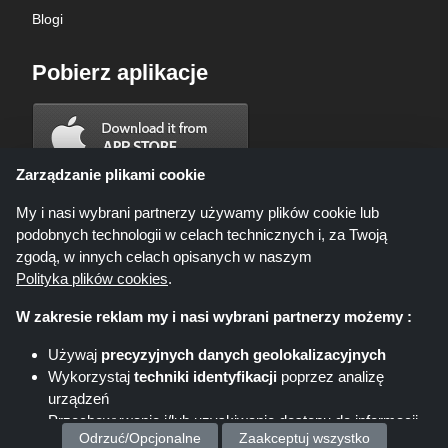
Blogi
Pobierz aplikacje
Zarządzanie plikami cookie
My i nasi wybrani partnerzy używamy plików cookie lub
podobnych technologii w celach technicznych i, za Twoją
zgodą, w innych celach opisanych w naszym
Polityka plików cookies
.
W zakresie reklam my i nasi wybrani partnerzy możemy :
Używaj
precyzyjnych danych geolokalizacyjnych
Wykorzystaj
techniki identyfikacji
poprzez analizę
Shoppingspout.com/pl ani jego personel nie są zaangażowani, gdy
urządzeń
dokonujesz zakupu za pośrednictwem tych linków, Shoppingspout.com/pl
zarabia prowizję wyłącznie za pośrednictwem tych linków/ofert.
Przechowywanie i/lub uzyskiwanie dostępu do informacji
Prawa autorskie © 2026 Shoppingspout. Wszelkie prawa zastrzeżone
Odrzuć/Opcjonalne
Zaakceptuj wszystko
na urządzeniu