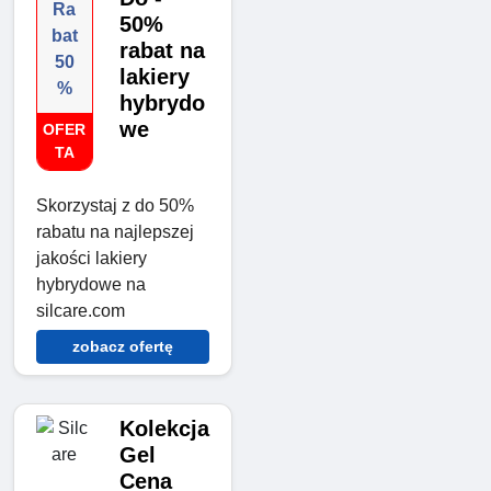
Ra
50%
bat
rabat na
50
lakiery
%
hybrydo
we
OFER
TA
Skorzystaj z do 50%
rabatu na najlepszej
jakości lakiery
hybrydowe na
silcare.com
zobacz ofertę
Kolekcja
Gel
Cena