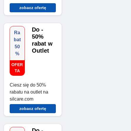
zobacz ofertę
Do -
Ra
50%
bat
rabat w
50
Outlet
%
OFER
TA
Ciesz się do 50%
rabatu na outlet na
silcare.com
zobacz ofertę
Do -