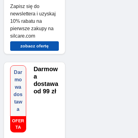
Zapisz się do
newslettera i uzyskaj
10% rabatu na
pierwsze zakupy na
silcare.com
zobacz ofertę
Darmow
Dar
a
mo
dostawa
wa
od 99 zł
dos
taw
a
OFER
TA