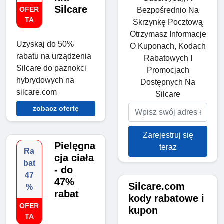
Silcare
OFER
Bezpośrednio Na
TA
Skrzynkę Pocztową
Otrzymasz Informacje
Uzyskaj do 50%
O Kuponach, Kodach
rabatu na urządzenia
Rabatowych I
Silcare do paznokci
Promocjach
hybrydowych na
Dostępnych Na
silcare.com
Silcare
zobacz ofertę
Zarejestruj się
Pielęgna
teraz
Ra
cja ciała
bat
- do
47
47%
Silcare.com
%
rabat
kody rabatowe i
OFER
kupon
TA