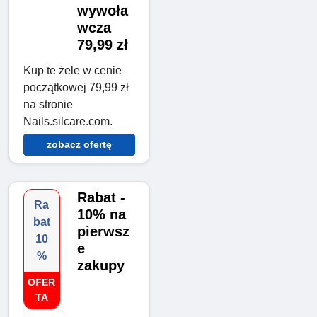
wywoła
wcza
79,99 zł
Kup te żele w cenie
początkowej 79,99 zł
na stronie
Nails.silcare.com.
zobacz ofertę
Rabat -
Ra
10% na
bat
pierwsz
10
e
%
zakupy
OFER
TA