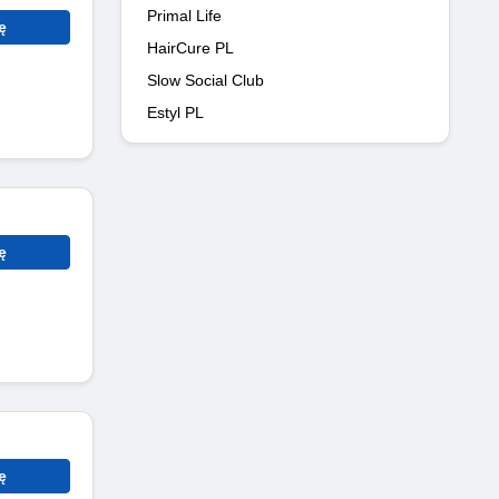
Primal Life
ę
HairCure PL
Slow Social Club
Estyl PL
ę
ę