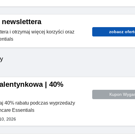
 newslettera
tera i otrzymaj więcej korzyści oraz
zobacz ofert
ntials
ły
alentynkowa | 40%
Kupon Wygas
maj 40% rabatu podczas wyprzedaży
care Essentials
10, 2026