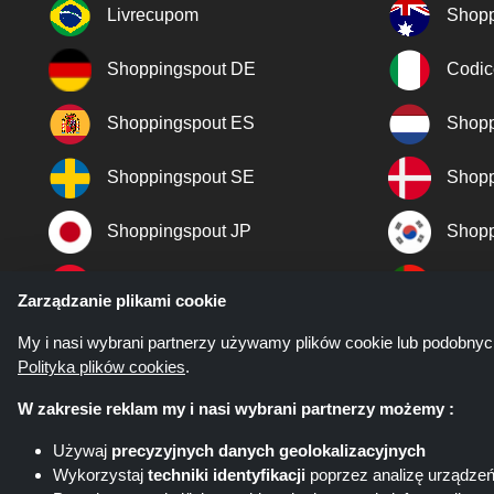
Livrecupom
Shopp
Shoppingspout DE
Codic
Shoppingspout ES
Shopp
Shoppingspout SE
Shopp
Shoppingspout JP
Shopp
Shoppingspout TR
Shopp
Zarządzanie plikami cookie
Shoppingspout NO
My i nasi wybrani partnerzy używamy plików cookie lub podobnyc
Polityka plików cookies
.
W zakresie reklam my i nasi wybrani partnerzy możemy :
Używaj
precyzyjnych danych geolokalizacyjnych
Wykorzystaj
techniki identyfikacji
poprzez analizę urządze