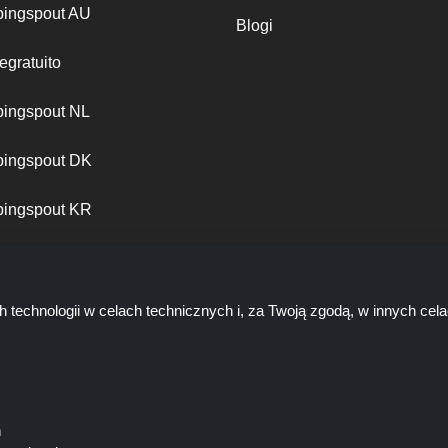
ingspout AU
Blogi
egratuito
ingspout NL
ingspout DK
ingspout KR
ingspout PT
h technologii w celach technicznych i, za Twoją zgodą, w innych ce
ń