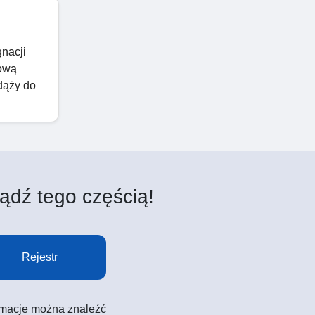
gnacji
mową
dąży do
ądź tego częścią!
Rejestr
formacje można znaleźć