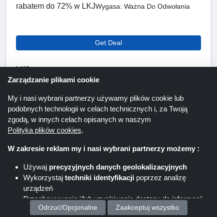
rabatem do 72% w LKJ
Wygasa: Ważna Do Odwołania
Get Deal
LKJ
Zarządzanie plikami cookie
My i nasi wybrani partnerzy używamy plików cookie lub
podobnych technologii w celach technicznych i, za Twoją
zgodą, w innych celach opisanych w naszym
Polityka plików cookies
.
W zakresie reklam my i nasi wybrani partnerzy możemy :
Używaj
precyzyjnych danych geolokalizacyjnych
Wykorzystaj
techniki identyfikacji
poprzez analizę
urządzeń
Do 50% rabatu na wybrane produkty
Przechowywanie i/lub uzyskiwanie dostępu do informacji
Odkryj znaczne oszczędności, aż do około 50%
Odrzuć/Opcjonalne
Zaakceptuj wszystko
na urządzeniu