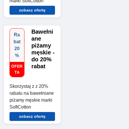
marki SoftCotton
zobacz ofertę
Bawełni
Ra
ane
bat
piżamy
20
męskie -
%
do 20%
rabat
OFER
TA
Skorzystaj z z 20%
rabatu na bawełniane
piżamy męskie marki
SoftCotton
zobacz ofertę