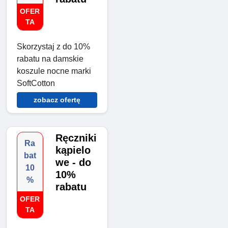
OFER
TA
Skorzystaj z do 10%
rabatu na damskie
koszule nocne marki
SoftCotton
zobacz ofertę
Ręczniki
Ra
kąpielo
bat
we - do
10
10%
%
rabatu
OFER
TA