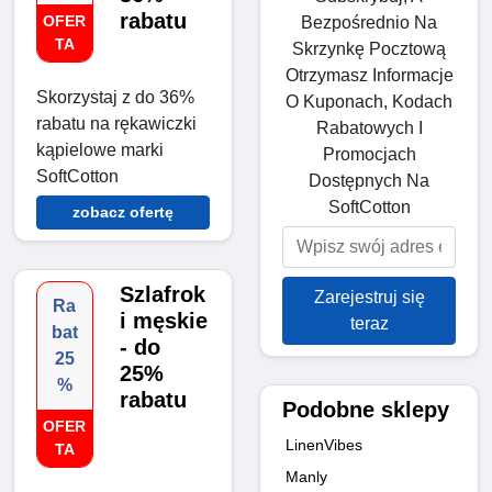
rabatu
OFER
Bezpośrednio Na
TA
Skrzynkę Pocztową
Otrzymasz Informacje
Skorzystaj z do 36%
O Kuponach, Kodach
rabatu na rękawiczki
Rabatowych I
kąpielowe marki
Promocjach
SoftCotton
Dostępnych Na
SoftCotton
zobacz ofertę
Szlafrok
Zarejestruj się
Ra
i męskie
teraz
bat
- do
25
25%
%
rabatu
Podobne sklepy
OFER
LinenVibes
TA
Manly