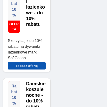
i
bat
łazienko
10
we - do
%
10%
rabatu
OFER
TA
Skorzystaj z do 10%
rabatu na dywaniki
łazienkowe marki
SoftCotton
zobacz ofertę
Damskie
Ra
koszule
bat
nocne -
10
do 10%
%
rabatu