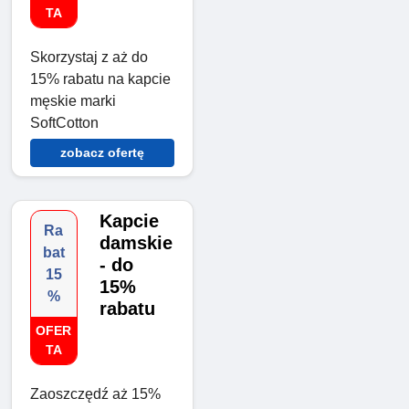
TA
Skorzystaj z aż do
15% rabatu na kapcie
męskie marki
SoftCotton
zobacz ofertę
Kapcie
Ra
damskie
bat
- do
15
15%
%
rabatu
OFER
TA
Zaoszczędź aż 15%