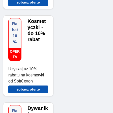
zobacz ofertę
Kosmet
Ra
yczki -
bat
do 10%
10
rabat
%
OFER
TA
Uzyskaj aż 10%
rabatu na kosmetyki
od SoftCotton
zobacz ofertę
Dywanik
Ra