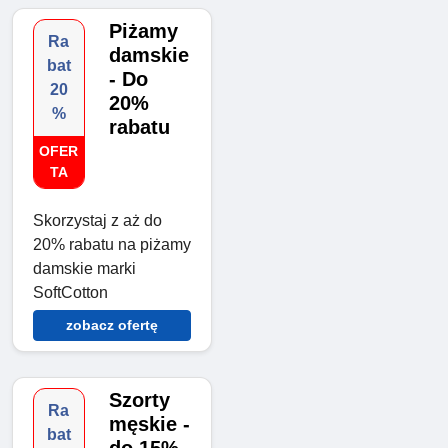
Piżamy
Ra
damskie
bat
- Do
20
20%
%
rabatu
OFER
TA
Skorzystaj z aż do
20% rabatu na piżamy
damskie marki
SoftCotton
zobacz ofertę
Szorty
Ra
męskie -
bat