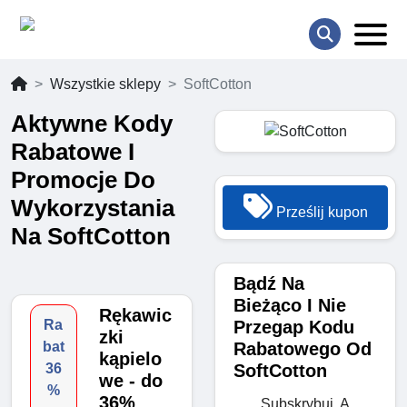
Wszystkie sklepy
SoftCotton
Aktywne Kody
Rabatowe I
Promocje Do
Wykorzystania
Prześlij kupon
Na SoftCotton
Bądź Na
Bieżąco I Nie
Rękawic
Przegap Kodu
Ra
zki
Rabatowego Od
bat
kąpielo
SoftCotton
36
we - do
%
36%
Subskrybuj, A