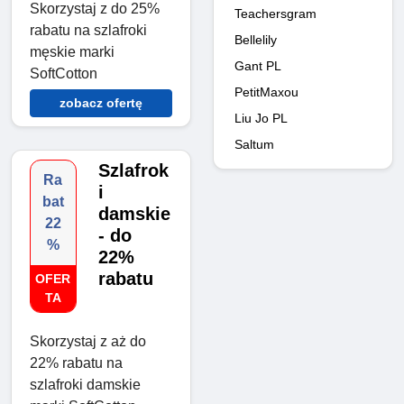
Skorzystaj z do 25%
Teachersgram
rabatu na szlafroki
Bellelily
męskie marki
Gant PL
SoftCotton
PetitMaxou
zobacz ofertę
Liu Jo PL
Saltum
Szlafrok
Ra
i
bat
damskie
22
- do
%
22%
rabatu
OFER
TA
Skorzystaj z aż do
22% rabatu na
szlafroki damskie