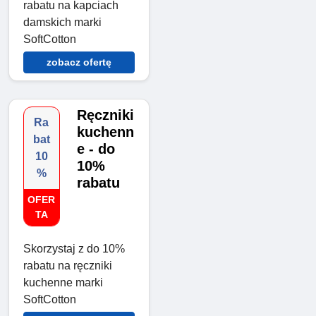
rabatu na kapciach
damskich marki
SoftCotton
zobacz ofertę
Ręczniki
Ra
kuchenn
bat
e - do
10
10%
%
rabatu
OFER
TA
Skorzystaj z do 10%
rabatu na ręczniki
kuchenne marki
SoftCotton