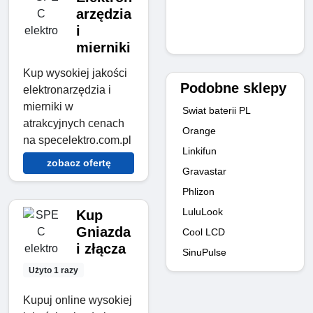
arzędzia
i
mierniki
Kup wysokiej jakości
Podobne sklepy
elektronarzędzia i
mierniki w
Swiat baterii PL
atrakcyjnych cenach
Orange
na specelektro.com.pl
Linkifun
zobacz ofertę
Gravastar
Phlizon
LuluLook
Kup
Gniazda
Cool LCD
i złącza
SinuPulse
Użyto 1 razy
Kupuj online wysokiej