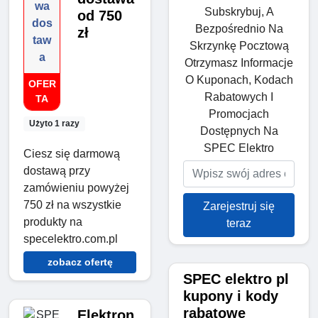
wa
Subskrybuj, A
od 750
dos
Bezpośrednio Na
zł
taw
Skrzynkę Pocztową
a
Otrzymasz Informacje
O Kuponach, Kodach
OFER
Rabatowych I
TA
Promocjach
Użyto 1 razy
Dostępnych Na
SPEC Elektro
Ciesz się darmową
dostawą przy
zamówieniu powyżej
750 zł na wszystkie
Zarejestruj się
produkty na
teraz
specelektro.com.pl
zobacz ofertę
SPEC elektro pl
kupony i kody
rabatowe
Elektron