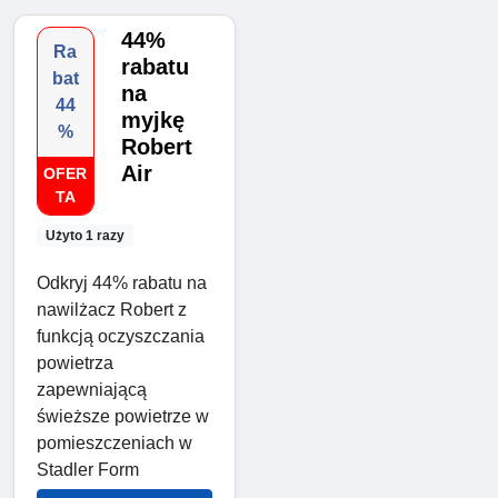
44%
Ra
rabatu
bat
na
44
myjkę
%
Robert
Air
OFER
TA
Użyto 1 razy
Odkryj 44% rabatu na
nawilżacz Robert z
funkcją oczyszczania
powietrza
zapewniającą
świeższe powietrze w
pomieszczeniach w
Stadler Form