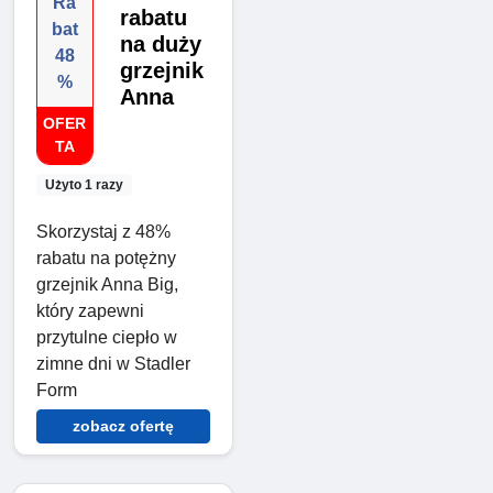
Ra
rabatu
bat
na duży
48
grzejnik
%
Anna
OFER
TA
Użyto 1 razy
Skorzystaj z 48%
rabatu na potężny
grzejnik Anna Big,
który zapewni
przytulne ciepło w
zimne dni w Stadler
Form
zobacz ofertę