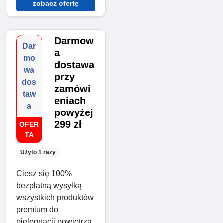
zobacz ofertę
Darmow
Dar
a
mo
dostawa
wa
przy
dos
zamówi
taw
eniach
a
powyżej
299 zł
OFER
TA
Użyto 1 razy
Ciesz się 100%
bezpłatną wysyłką
wszystkich produktów
premium do
pielęgnacji powietrza,