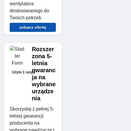
wentylatora
dostosowanego do
Twoich potrzeb
zobacz ofertę
Rozszer
zona 5-
letnia
gwaranc
Użyto 1 razy
ja na
wybrane
urządze
nia
Skorzystaj z pełnej 5-
letniej gwarancji
producenta na
wybrane nawilżacze i