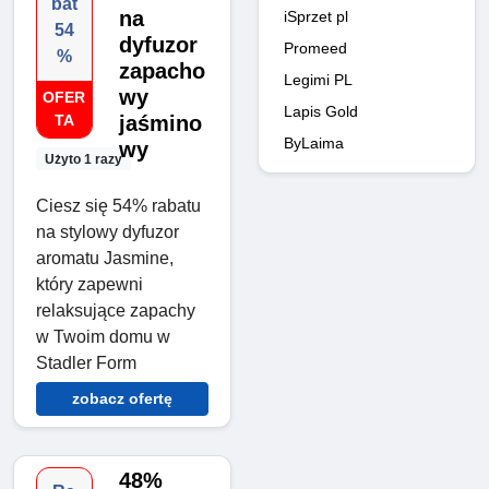
bat
na
iSprzet pl
54
dyfuzor
Promeed
%
zapacho
Legimi PL
wy
OFER
Lapis Gold
TA
jaśmino
ByLaima
wy
Użyto 1 razy
Ciesz się 54% rabatu
na stylowy dyfuzor
aromatu Jasmine,
który zapewni
relaksujące zapachy
w Twoim domu w
Stadler Form
zobacz ofertę
48%