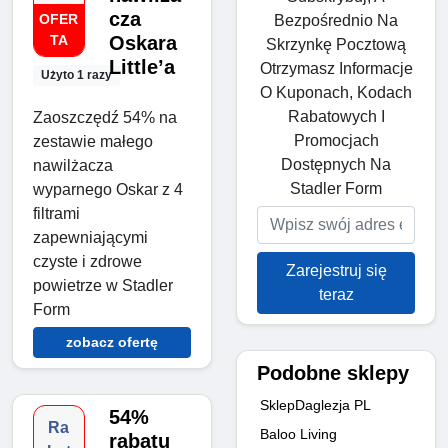
cza
OFER
Bezpośrednio Na
TA
Oskara
Skrzynkę Pocztową
Little’a
Otrzymasz Informacje
Użyto 1 razy
O Kuponach, Kodach
Rabatowych I
Zaoszczędź 54% na
Promocjach
zestawie małego
Dostępnych Na
nawilżacza
Stadler Form
wyparnego Oskar z 4
filtrami
zapewniającymi
czyste i zdrowe
Zarejestruj się
powietrze w Stadler
teraz
Form
zobacz ofertę
Podobne sklepy
SklepDaglezja PL
54%
Ra
Baloo Living
rabatu