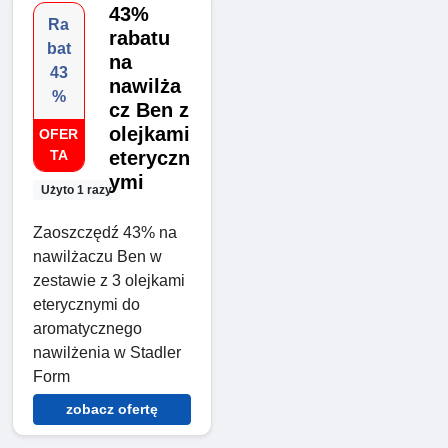
43%
Ra
rabatu
bat
na
43
nawilża
%
cz Ben z
olejkami
OFER
TA
eteryczn
ymi
Użyto 1 razy
Zaoszczędź 43% na
nawilżaczu Ben w
zestawie z 3 olejkami
eterycznymi do
aromatycznego
nawilżenia w Stadler
Form
zobacz ofertę