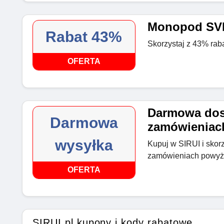
Monopod SVM
Rabat 43%
Skorzystaj z 43% ra
OFERTA
Darmowa dos
Darmowa
zamówieniach
wysyłka
Kupuj w SIRUI i skor
zamówieniach powyże
OFERTA
SIRUI pl kupony i kody rabatowe