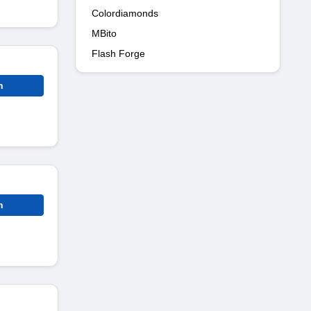
Colordiamonds
MBito
Flash Forge
n
n