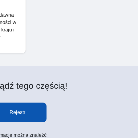
 dawna
jności w
kraju i
w
ądź tego częścią!
Rejestr
formacje można znaleźć