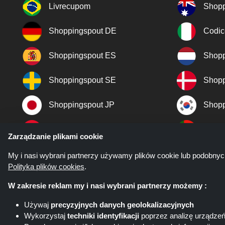
Livrecupom
Shopp
Shoppingspout DE
Codic
Shoppingspout ES
Shopp
Shoppingspout SE
Shopp
Shoppingspout JP
Shopp
Shoppingspout TR
Shopp
Zarządzanie plikami cookie
Shoppingspout NO
My i nasi wybrani partnerzy używamy plików cookie lub podobnyc
Polityka plików cookies
.
W zakresie reklam my i nasi wybrani partnerzy możemy :
Używaj
precyzyjnych danych geolokalizacyjnych
Wykorzystaj
techniki identyfikacji
poprzez analizę urządze