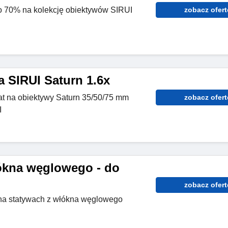
do 70% na kolekcję obiektywów SIRUI
zobacz ofert
a SIRUI Saturn 1.6x
at na obiektywy Saturn 35/50/75 mm
zobacz ofert
I
ókna węglowego - do
zobacz ofert
a statywach z włókna węglowego