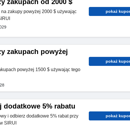
zy zakupach od 2000 $
t na zakupy powyżej 2000 $ używając
pokaż kupo
SIRUI
2029
zy zakupach powyżej
pokaż kupo
kupach powyżej 1500 $ używając tego
028
aj dodatkowe 5% rabatu
wy i odbierz dodatkowe 5% rabat przy
pokaż kupo
 w SIRUI