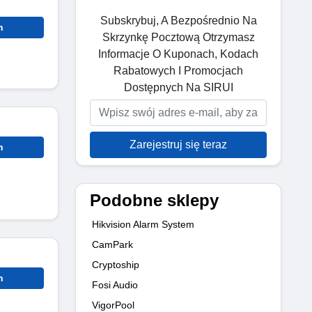
Subskrybuj, A Bezpośrednio Na
n
Skrzynkę Pocztową Otrzymasz
Informacje O Kuponach, Kodach
Rabatowych I Promocjach
Dostępnych Na SIRUI
Zarejestruj się teraz
n
Podobne sklepy
Hikvision Alarm System
CamPark
Cryptoship
n
Fosi Audio
VigorPool