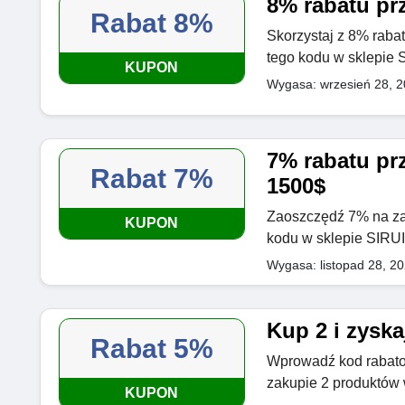
8% rabatu pr
Rabat 8%
Skorzystaj z 8% raba
tego kodu w sklepie 
KUPON
Wygasa: wrzesień 28, 
7% rabatu pr
Rabat 7%
1500$
Zaoszczędź 7% na za
KUPON
kodu w sklepie SIRUI
Wygasa: listopad 28, 2
Kup 2 i zysk
Rabat 5%
Wprowadź kod rabato
zakupie 2 produktów
KUPON