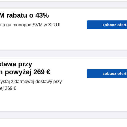
 rabatu o 43%
batu na monopod SVM w SIRUI
zobacz ofert
tawa przy
 powyżej 269 €
zobacz ofert
zystaj z darmowej dostawy przy
j 269 €