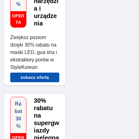
narzędzi
%
a i
urządze
OFER
TA
nia
Zwiększ poziom
dzięki 30% rabatu na
maski LED, gua sha i
ekstraktory porów w
StyleKorean
zobacz ofertę
30%
Ra
rabatu
bat
na
30
supergw
%
iazdy
pielęgna
OFER