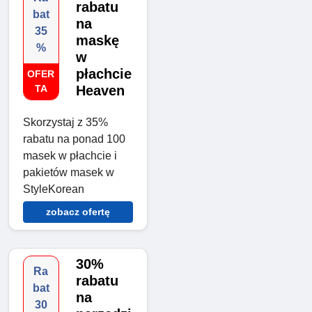
rabatu
bat
na
35
maskę
%
w
płachcie
OFER
TA
Heaven
Skorzystaj z 35%
rabatu na ponad 100
masek w płachcie i
pakietów masek w
StyleKorean
zobacz ofertę
30%
Ra
rabatu
bat
na
30