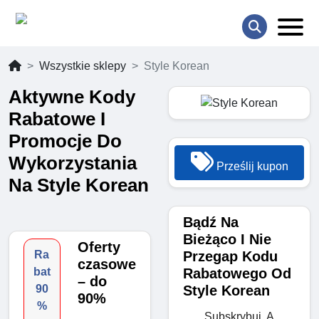
Wszystkie sklepy
Style Korean
Aktywne Kody
Rabatowe I
Promocje Do
Wykorzystania
Prześlij kupon
Na Style Korean
Bądź Na
Bieżąco I Nie
Oferty
Przegap Kodu
Ra
czasowe
Rabatowego Od
bat
– do
Style Korean
90
90%
%
Subskrybuj, A