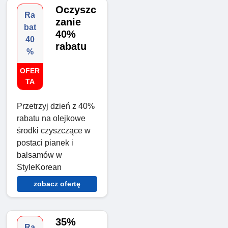
Oczyszc
Ra
zanie
bat
40%
40
rabatu
%
OFER
TA
Przetrzyj dzień z 40%
rabatu na olejkowe
środki czyszczące w
postaci pianek i
balsamów w
StyleKorean
zobacz ofertę
35%
Ra