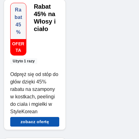
Rabat
Ra
45% na
bat
Włosy i
45
ciało
%
OFER
TA
Użyto 1 razy
Odpręż się od stóp do
głów dzięki 45%
rabatu na szampony
w kostkach, peelingi
do ciała i mgiełki w
StyleKorean
zobacz ofertę