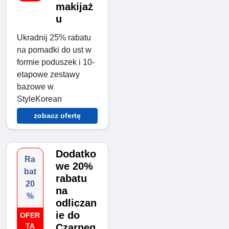
makijaż
u
Ukradnij 25% rabatu
na pomadki do ust w
formie poduszek i 10-
etapowe zestawy
bazowe w
StyleKorean
zobacz ofertę
Dodatko
Ra
we 20%
bat
rabatu
20
na
%
odliczan
ie do
OFER
TA
Czarneg