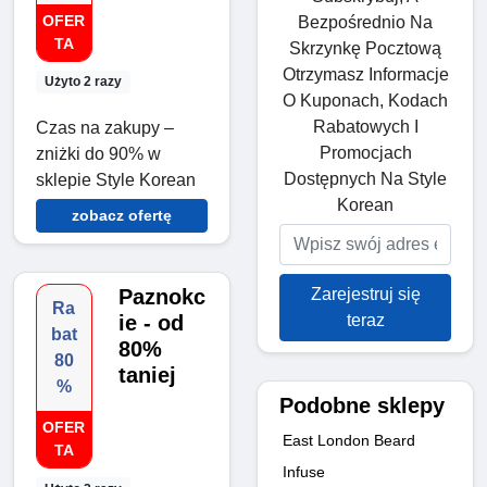
OFER
Bezpośrednio Na
TA
Skrzynkę Pocztową
Otrzymasz Informacje
Użyto 2 razy
O Kuponach, Kodach
Rabatowych I
Czas na zakupy –
Promocjach
zniżki do 90% w
Dostępnych Na Style
sklepie Style Korean
Korean
zobacz ofertę
Zarejestruj się
Paznokc
Ra
teraz
ie - od
bat
80%
80
taniej
%
Podobne sklepy
OFER
East London Beard
TA
Infuse