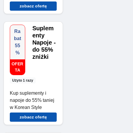
zobacz ofertę
Suplem
Ra
enty
bat
Napoje -
55
do 55%
%
zniżki
OFER
TA
Użyto 1 razy
Kup suplementy i
napoje do 55% taniej
w Korean Style
zobacz ofertę