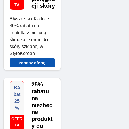
TA
cji skóry
Błyszcz jak K-idol z
30% rabatu na
centella z mucyną
ślimaka i serum do
skóry szklanej w
StyleKorean
zobacz ofertę
25%
Ra
rabatu
bat
na
25
niezbęd
%
ne
produkt
OFER
TA
y do