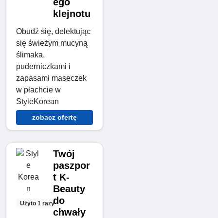
ego
klejnotu
Obudź się, delektując
się świeżym mucyną
ślimaka,
puderniczkami i
zapasami maseczek
w płachcie w
StyleKorean
zobacz ofertę
Twój
paszpor
t K-
Beauty
do
Użyto 1 razy
chwały