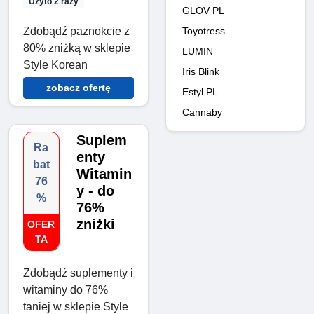
Użyto 2 razy
GLOV PL
Zdobądź paznokcie z
Toyotress
80% zniżką w sklepie
LUMIN
Style Korean
Iris Blink
zobacz ofertę
Estyl PL
Cannaby
Suplem
Ra
enty
bat
Witamin
76
y - do
%
76%
zniżki
OFER
TA
Zdobądź suplementy i
witaminy do 76%
taniej w sklepie Style