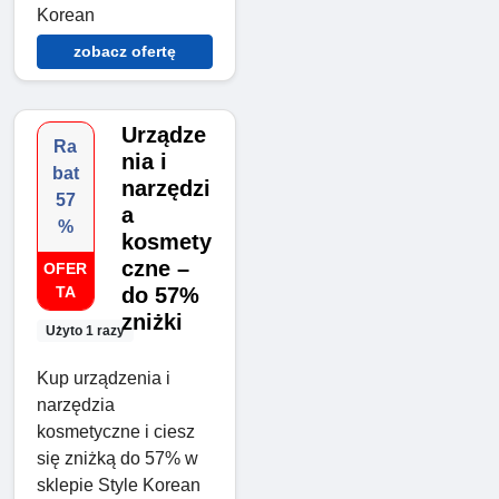
Korean
zobacz ofertę
Urządze
Ra
nia i
bat
narzędzi
57
a
%
kosmety
czne –
OFER
TA
do 57%
zniżki
Użyto 1 razy
Kup urządzenia i
narzędzia
kosmetyczne i ciesz
się zniżką do 57% w
sklepie Style Korean