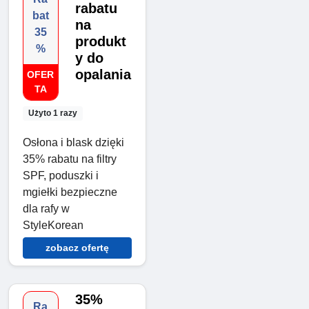
rabatu
bat
na
35
produkt
%
y do
opalania
OFER
TA
Użyto 1 razy
Osłona i blask dzięki
35% rabatu na filtry
SPF, poduszki i
mgiełki bezpieczne
dla rafy w
StyleKorean
zobacz ofertę
35%
Ra