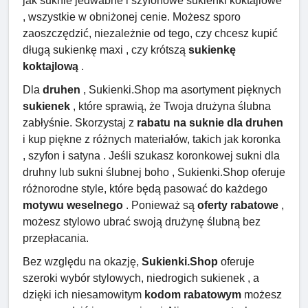
jak suknie jedwabne i szyfonowe sukienki koktajlowe
, wszystkie w obniżonej cenie. Możesz sporo
zaoszczędzić, niezależnie od tego, czy chcesz kupić
długą sukienkę maxi , czy krótszą
sukienkę
koktajlową
.
Dla
druhen
, Sukienki.Shop ma asortyment pięknych
sukienek
, które sprawią, że Twoja drużyna ślubna
zabłyśnie. Skorzystaj z
rabatu na suknie dla druhen
i kup piękne z różnych materiałów, takich jak koronka
, szyfon i satyna . Jeśli szukasz koronkowej sukni dla
druhny lub sukni ślubnej boho , Sukienki.Shop oferuje
różnorodne style, które będą pasować do każdego
motywu weselnego
. Ponieważ są
oferty rabatowe
,
możesz stylowo ubrać swoją drużynę ślubną bez
przepłacania.
Bez względu na okazję,
Sukienki.Shop
oferuje
szeroki wybór stylowych, niedrogich sukienek , a
dzięki ich niesamowitym
kodom rabatowym
możesz