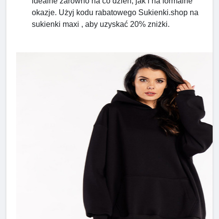
idealne zarówno na co dzień, jak i na formalne
okazje. Użyj kodu rabatowego Sukienki.shop na
sukienki maxi , aby uzyskać 20% zniżki.