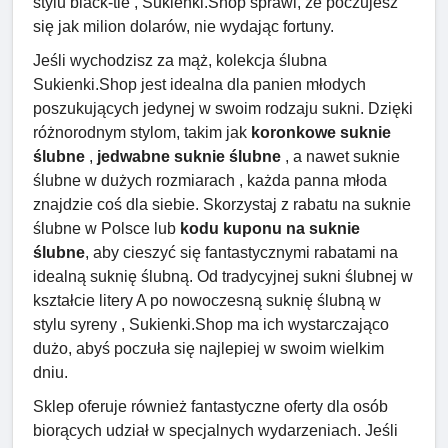
stylu black-tie , Sukienki.Shop sprawi, że poczujesz
się jak milion dolarów, nie wydając fortuny.
Jeśli wychodzisz za mąż, kolekcja ślubna
Sukienki.Shop jest idealna dla panien młodych
poszukujących jedynej w swoim rodzaju sukni. Dzięki
różnorodnym stylom, takim jak
koronkowe suknie
ślubne
,
jedwabne suknie ślubne
, a nawet suknie
ślubne w dużych rozmiarach , każda panna młoda
znajdzie coś dla siebie. Skorzystaj z rabatu na suknie
ślubne w Polsce lub
kodu kuponu na suknie
ślubne
, aby cieszyć się fantastycznymi rabatami na
idealną suknię ślubną. Od tradycyjnej sukni ślubnej w
kształcie litery A po nowoczesną suknię ślubną w
stylu syreny , Sukienki.Shop ma ich wystarczająco
dużo, abyś poczuła się najlepiej w swoim wielkim
dniu.
Sklep oferuje również fantastyczne oferty dla osób
biorących udział w specjalnych wydarzeniach. Jeśli