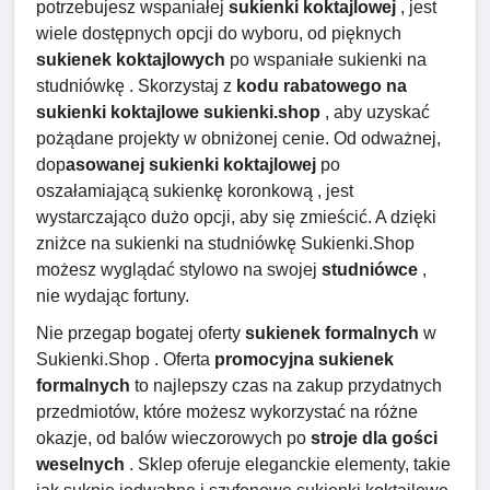
potrzebujesz wspaniałej
sukienki koktajlowej
, jest
wiele dostępnych opcji do wyboru, od pięknych
sukienek koktajlowych
po wspaniałe sukienki na
studniówkę . Skorzystaj z
kodu rabatowego na
sukienki koktajlowe sukienki.shop
, aby uzyskać
pożądane projekty w obniżonej cenie. Od odważnej,
dop
asowanej sukienki koktajlowej
po
oszałamiającą sukienkę koronkową , jest
wystarczająco dużo opcji, aby się zmieścić. A dzięki
zniżce na sukienki na studniówkę Sukienki.Shop
możesz wyglądać stylowo na swojej
studniówce
,
nie wydając fortuny.
Nie przegap bogatej oferty
sukienek formalnych
w
Sukienki.Shop . Oferta
promocyjna sukienek
formalnych
to najlepszy czas na zakup przydatnych
przedmiotów, które możesz wykorzystać na różne
okazje, od balów wieczorowych po
stroje dla gości
weselnych
. Sklep oferuje eleganckie elementy, takie