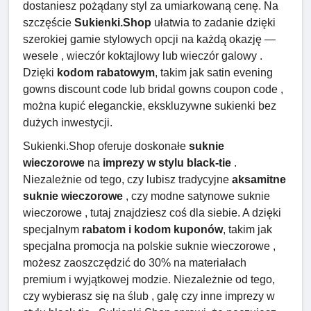
dostaniesz pożądany styl za umiarkowaną cenę. Na
szczęście
Sukienki.Shop
ułatwia to zadanie dzięki
szerokiej gamie stylowych opcji na każdą okazję —
wesele , wieczór koktajlowy lub wieczór galowy .
Dzięki
kodom rabatowym
, takim jak satin evening
gowns discount code lub bridal gowns coupon code ,
można kupić eleganckie, ekskluzywne sukienki bez
dużych inwestycji.
Sukienki.Shop oferuje doskonałe
suknie
wieczorowe
na
imprezy w stylu black-tie
.
Niezależnie od tego, czy lubisz tradycyjne
aksamitne
suknie wieczorowe
, czy modne satynowe suknie
wieczorowe , tutaj znajdziesz coś dla siebie. A dzięki
specjalnym
rabatom i kodom kuponów
, takim jak
specjalna promocja na polskie suknie wieczorowe ,
możesz zaoszczędzić do 30% na materiałach
premium i wyjątkowej modzie. Niezależnie od tego,
czy wybierasz się na ślub , galę czy inne imprezy w