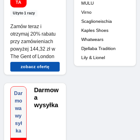
TA
MULU
Virno
Użyto 1 razy
Scaglioneischia
Zamów teraz i
Kaples Shoes
otrzymaj 20% rabatu
Whatwears
przy zamówieniach
Djellaba Tradition
powyżej 144,32 zł w
The Gent of London
Lily & Lionel
zobacz ofertę
Darmow
Dar
a
mo
wysyłka
wa
wy
sył
ka