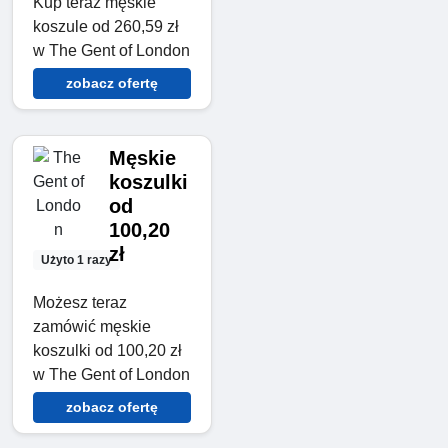
Kup teraz męskie
koszule od 260,59 zł
w The Gent of London
zobacz ofertę
Męskie
koszulki
od
100,20
zł
Użyto 1 razy
Możesz teraz
zamówić męskie
koszulki od 100,20 zł
w The Gent of London
zobacz ofertę