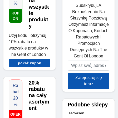
na
%
Subskrybuj, A
wszystk
Bezpośrednio Na
ie
KUP
Skrzynkę Pocztową
ON
produkt
Otrzymasz Informacje
y
O Kuponach, Kodach
Użyj kodu i otrzymaj
Rabatowych I
10% rabatu na
Promocjach
wszystkie produkty w
Dostępnych Na The
The Gent of London
Gent Of London
pokaż kupon
Zarejestruj się
20%
teraz
Ra
rabatu
bat
na cały
20
asortym
Podobne sklepy
%
ent
Tacvasen
OFER