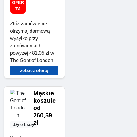
OFER
TA
Złóż zamówienie i
otrzymaj darmową
wysyłkę przy
zamówieniach
powyżej 481,05 zł w
The Gent of London
zobacz ofertę
Męskie
koszule
od
260,59
zł
Użyto 1 razy