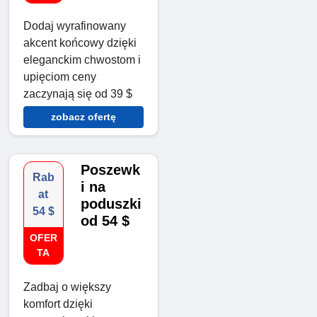
Dodaj wyrafinowany
akcent końcowy dzięki
eleganckim chwostom i
upięciom ceny
zaczynają się od 39 $
zobacz ofertę
Poszewk
Rab
i na
at
poduszki
54 $
od 54 $
OFER
TA
Zadbaj o większy
komfort dzięki