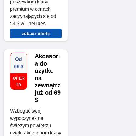
poszewkom klasy
premium w cenach
zaczynających się od
54 $ w TheHues
zobacz ofertę
Akcesori
Od
a do
69 $
użytku
na
OFER
TA
zewnątrz
już od 69
$
Wzbogać swój
wypoczynek na
świeżym powietrzu
dzięki akcesoriom klasy