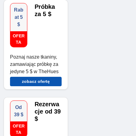
Próbka
Rab
za 5 $
at 5
$
OFER
TA
Poznaj nasze tkaniny,
zamawiając próbkę za
jedyne 5 $ w TheHues
zobacz ofertę
Rezerwa
Od
cje od 39
39 $
$
OFER
TA