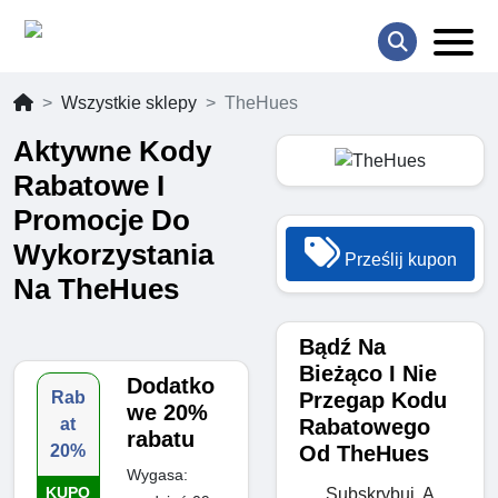
Wszystkie sklepy
TheHues
Aktywne Kody
Rabatowe I
Promocje Do
Wykorzystania
Prześlij kupon
Na TheHues
Bądź Na
Bieżąco I Nie
Dodatko
Przegap Kodu
Rab
we 20%
Rabatowego
at
rabatu
Od TheHues
20%
Wygasa:
KUPO
Subskrybuj, A