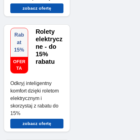
zobacz ofertę
Rolety
Rab
elektrycz
at
ne - do
15%
15%
rabatu
OFER
TA
Odkryj inteligentny
komfort dzięki roletom
elektrycznym i
skorzystaj z rabatu do
15%
zobacz ofertę