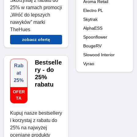
Skorzystaj z rabatu do
Aroma Retail
25% w ramach promocji
Electro PL
„Wróć do lepszych
Skytrak
nawyków” marki
AlphaESS
TheHues
Spoonflower
zobacz ofertę
BougeRV
Slowood Interior
Bestselle
Vyrao
Rab
ry - do
at
25%
25%
rabatu
OFER
TA
Kupuj nasze bestsellery
i korzystaj z rabatu do
25% na najwyżej
oceniane produkty