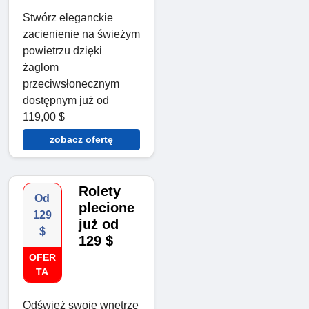
Stwórz eleganckie
zacienienie na świeżym
powietrzu dzięki
żaglom
przeciwsłonecznym
dostępnym już od
119,00 $
zobacz ofertę
Rolety
Od
plecione
129
już od
$
129 $
OFER
TA
Odśwież swoje wnętrze