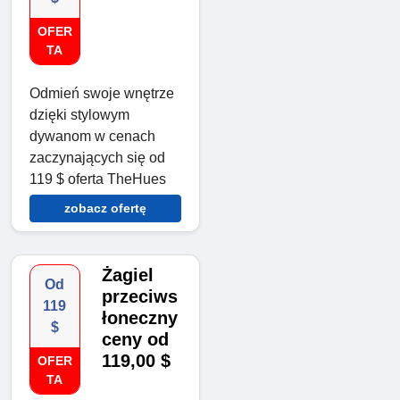
OFER
TA
Odmień swoje wnętrze
dzięki stylowym
dywanom w cenach
zaczynających się od
119 $ oferta TheHues
zobacz ofertę
Żagiel
Od
przeciws
119
łoneczny
$
ceny od
119,00 $
OFER
TA