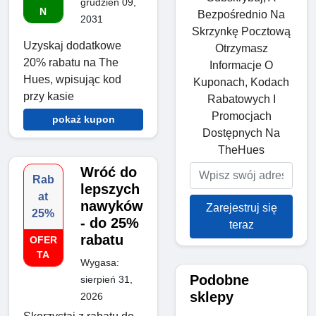
grudzień 09,
N
Bezpośrednio Na
2031
Skrzynkę Pocztową
Uzyskaj dodatkowe
Otrzymasz
20% rabatu na The
Informacje O
Hues, wpisując kod
Kuponach, Kodach
przy kasie
Rabatowych I
Promocjach
pokaż kupon
Dostępnych Na
TheHues
Wróć do
Rab
lepszych
at
nawyków
Zarejestruj się
25%
- do 25%
teraz
rabatu
OFER
TA
Wygasa:
Podobne
sierpień 31,
sklepy
2026