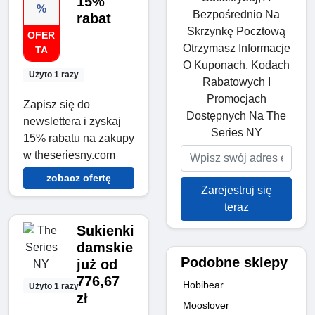
15%
%
Bezpośrednio Na
rabat
Skrzynkę Pocztową
OFER
Otrzymasz Informacje
TA
O Kuponach, Kodach
Użyto 1 razy
Rabatowych I
Promocjach
Zapisz się do
Dostępnych Na The
newslettera i zyskaj
Series NY
15% rabatu na zakupy
w theseriesny.com
zobacz ofertę
Zarejestruj się
teraz
Sukienki
damskie
Podobne sklepy
już od
776,67
Hobibear
Użyto 1 razy
zł
Mooslover