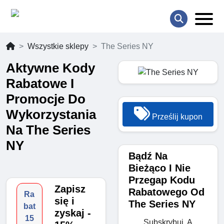
Wszystkie sklepy
The Series NY
Aktywne Kody
Rabatowe I
Promocje Do
Wykorzystania
Prześlij kupon
Na The Series
NY
Bądź Na
Bieżąco I Nie
Przegap Kodu
Zapisz
Rabatowego Od
Ra
się i
The Series NY
bat
zyskaj -
15
Subskrybuj, A