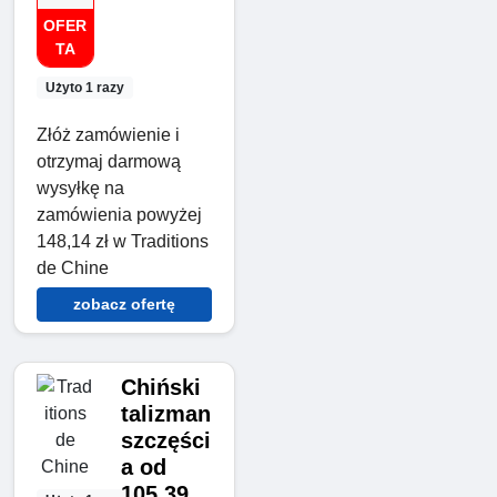
OFER
TA
Użyto 1 razy
Złóż zamówienie i
otrzymaj darmową
wysyłkę na
zamówienia powyżej
148,14 zł w Traditions
de Chine
zobacz ofertę
Chiński
talizman
szczęści
a od
105,39