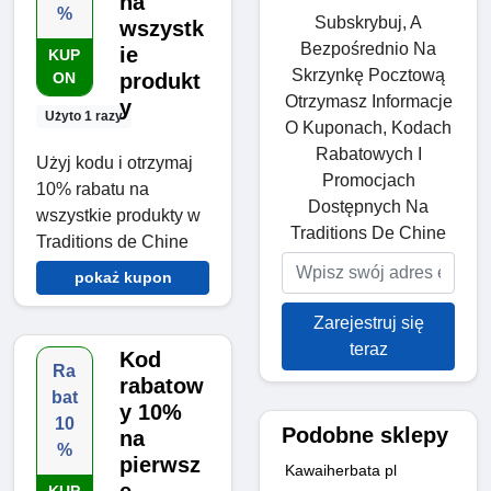
na
%
Subskrybuj, A
wszystk
Bezpośrednio Na
ie
KUP
Skrzynkę Pocztową
ON
produkt
Otrzymasz Informacje
y
Użyto 1 razy
O Kuponach, Kodach
Rabatowych I
Użyj kodu i otrzymaj
Promocjach
10% rabatu na
Dostępnych Na
wszystkie produkty w
Traditions De Chine
Traditions de Chine
pokaż kupon
Zarejestruj się
teraz
Kod
Ra
rabatow
bat
y 10%
10
Podobne sklepy
na
%
pierwsz
Kawaiherbata pl