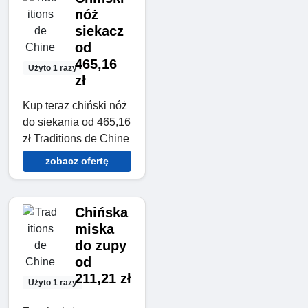
nóż
siekacz
od
465,16
Użyto 1 razy
zł
Kup teraz chiński nóż
do siekania od 465,16
zł Traditions de Chine
zobacz ofertę
Chińska
miska
do zupy
od
211,21 zł
Użyto 1 razy