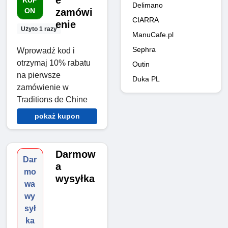
e
KUP
Delimano
ON
zamówi
CIARRA
enie
Użyto 1 razy
ManuCafe.pl
Sephra
Wprowadź kod i
otrzymaj 10% rabatu
Outin
na pierwsze
Duka PL
zamówienie w
Traditions de Chine
pokaż kupon
Darmow
Dar
a
mo
wysyłka
wa
wy
sył
ka