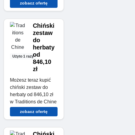
zobacz ofertę
Chiński
zestaw
do
herbaty
od
Użyto 1 razy
846,10
zł
Możesz teraz kupić
chiński zestaw do
herbaty od 846,10 zł
w Traditions de Chine
zobacz ofertę
Chiński