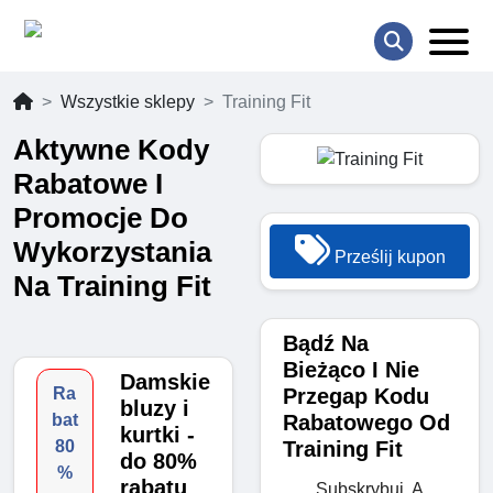
Wszystkie sklepy
Training Fit
Aktywne Kody
Rabatowe I
Promocje Do
Wykorzystania
Prześlij kupon
Na Training Fit
Bądź Na
Bieżąco I Nie
Damskie
Przegap Kodu
Ra
bluzy i
Rabatowego Od
bat
kurtki -
Training Fit
80
do 80%
%
rabatu
Subskrybuj, A