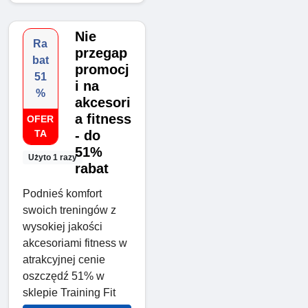
Nie
Ra
przegap
bat
promocj
51
i na
%
akcesori
a fitness
OFER
TA
- do
51%
Użyto 1 razy
rabat
Podnieś komfort
swoich treningów z
wysokiej jakości
akcesoriami fitness w
atrakcyjnej cenie
oszczędź 51% w
sklepie Training Fit