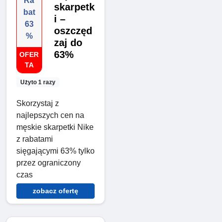
Ra
skarpetk
bat
i –
63
oszczęd
%
zaj do
63%
OFER
TA
Użyto 1 razy
Skorzystaj z
najlepszych cen na
męskie skarpetki Nike
z rabatami
sięgającymi 63% tylko
przez ograniczony
czas
zobacz ofertę