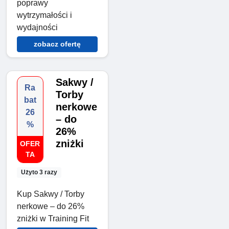
poprawy
wytrzymałości i
wydajności
zobacz ofertę
Sakwy /
Ra
Torby
bat
nerkowe
26
– do
%
26%
zniżki
OFER
TA
Użyto 3 razy
Kup Sakwy / Torby
nerkowe – do 26%
zniżki w Training Fit