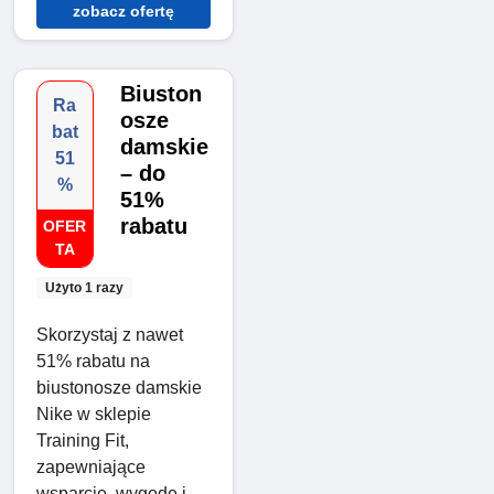
zobacz ofertę
Biuston
Ra
osze
bat
damskie
51
– do
%
51%
rabatu
OFER
TA
Użyto 1 razy
Skorzystaj z nawet
51% rabatu na
biustonosze damskie
Nike w sklepie
Training Fit,
zapewniające
wsparcie, wygodę i