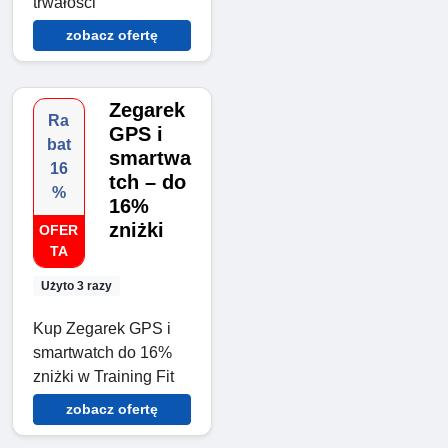
trwałości
zobacz ofertę
Zegarek
Ra
GPS i
bat
smartwa
16
tch – do
%
16%
zniżki
OFER
TA
Użyto 3 razy
Kup Zegarek GPS i
smartwatch do 16%
zniżki w Training Fit
zobacz ofertę