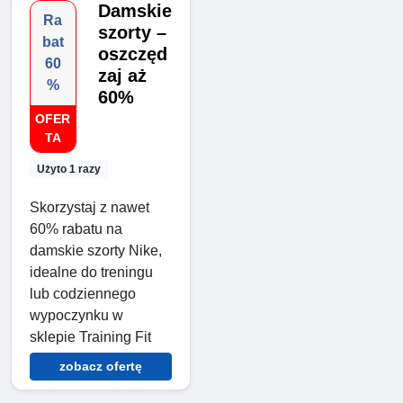
Damskie
Ra
szorty –
bat
oszczęd
60
zaj aż
%
60%
OFER
TA
Użyto 1 razy
Skorzystaj z nawet
60% rabatu na
damskie szorty Nike,
idealne do treningu
lub codziennego
wypoczynku w
sklepie Training Fit
zobacz ofertę