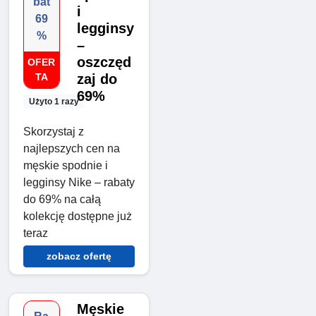
bat
i
69
legginsy
%
–
oszczęd
OFER
TA
zaj do
69%
Użyto 1 razy
Skorzystaj z
najlepszych cen na
męskie spodnie i
legginsy Nike – rabaty
do 69% na całą
kolekcję dostępne już
teraz
zobacz ofertę
Męskie