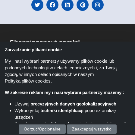
Shoppingspout.com/pl
Zarządzanie plikami cookie
Shoppingspout UK
Shoppingspout FR
My i nasi wybrani partnerzy używamy plików cookie lub
podobnych technologii w celach technicznych i, za Twoją
Livrecupom
Shoppingspout AU
zgodą, w innych celach opisanych w naszym
Polityka plików cookies
.
Shoppingspout DE
Codicegratuito
W zakresie reklam my i nasi wybrani partnerzy możemy :
Shoppingspout ES
Shoppingspout NL
Używaj
precyzyjnych danych geolokalizacyjnych
Wykorzystaj
techniki identyfikacji
poprzez analizę
Shoppingspout SE
Shoppingspout DK
urządzeń
Przechowywanie i/lub uzyskiwanie dostępu do informacji
Odrzuć/Opcjonalne
Zaakceptuj wszystko
Shoppingspout JP
Shoppingspout KR
na urządzeniu