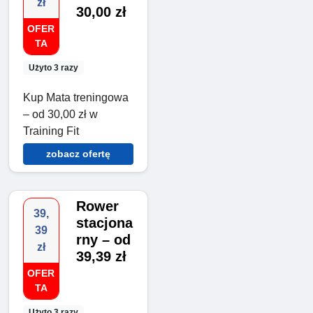
zł
30,00 zł
OFER
TA
Użyto 3 razy
Kup Mata treningowa
– od 30,00 zł w
Training Fit
zobacz ofertę
Rower
39,
stacjona
39
rny – od
zł
39,39 zł
OFER
TA
Użyto 3 razy