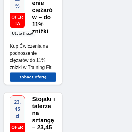
enie
%
ciężaró
w – do
OFER
TA
11%
zniżki
Użyto 3 razy
Kup Ćwiczenia na
podnoszenie
ciężarów do 11%
zniżki w Training Fit
zobacz ofertę
Stojaki i
23,
talerze
45
na
zł
sztangę
– 23,45
OFER