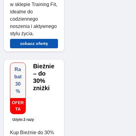
w sklepie Training Fit,
idealne do
codziennego
noszenia i aktywnego
stylu życia.
zobacz ofertę
Bieżnie
Ra
– do
bat
30%
30
zniżki
%
OFER
TA
Użyto 2 razy
Kup Bieżnie do 30%