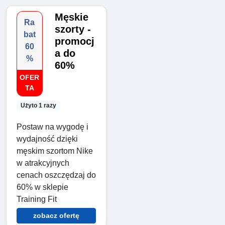
Męskie
Ra
szorty -
bat
promocj
60
a do
%
60%
OFER
TA
Użyto 1 razy
Postaw na wygodę i
wydajność dzięki
męskim szortom Nike
w atrakcyjnych
cenach oszczędzaj do
60% w sklepie
Training Fit
zobacz ofertę