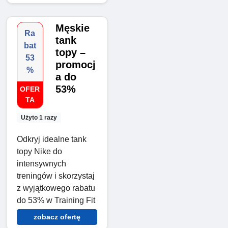
Męskie
Ra
tank
bat
topy –
53
promocj
%
a do
53%
OFER
TA
Użyto 1 razy
Odkryj idealne tank
topy Nike do
intensywnych
treningów i skorzystaj
z wyjątkowego rabatu
do 53% w Training Fit
zobacz ofertę