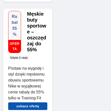
Męskie
Ra
buty
bat
sportow
55
e –
%
oszczęd
zaj do
OFER
TA
55%
Użyto 1 razy
Postaw na wygodę i
styl dzięki męskiemu
obuwiu sportowemu
Nike w wyjątkowej
cenie rabaty do 55%
tylko w Training Fit
zobacz ofertę