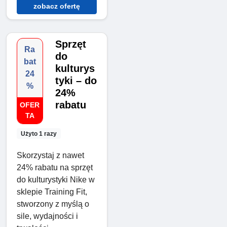
zobacz ofertę
Sprzęt
Ra
do
bat
kulturys
24
tyki – do
%
24%
rabatu
OFER
TA
Użyto 1 razy
Skorzystaj z nawet
24% rabatu na sprzęt
do kulturystyki Nike w
sklepie Training Fit,
stworzony z myślą o
sile, wydajności i