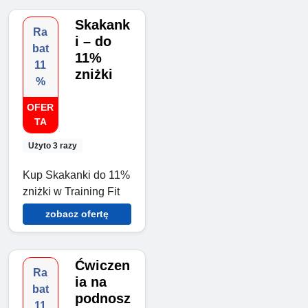
Skakank
Ra
i – do
bat
11%
11
zniżki
%
OFER
TA
Użyto 3 razy
Kup Skakanki do 11%
zniżki w Training Fit
zobacz ofertę
Ćwiczen
Ra
ia na
bat
podnosz
11