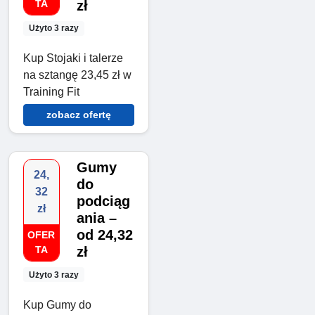
TA
zł
Użyto 3 razy
Kup Stojaki i talerze
na sztangę 23,45 zł w
Training Fit
zobacz ofertę
Gumy
24,
do
32
podciąg
zł
ania –
od 24,32
OFER
TA
zł
Użyto 3 razy
Kup Gumy do