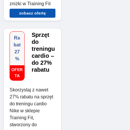
zniżki w Training Fit
zobacz ofertę
Sprzęt
Ra
do
bat
treningu
27
cardio –
%
do 27%
rabatu
OFER
TA
Skorzystaj z nawet
27% rabatu na sprzęt
do treningu cardio
Nike w sklepie
Training Fit,
stworzony do