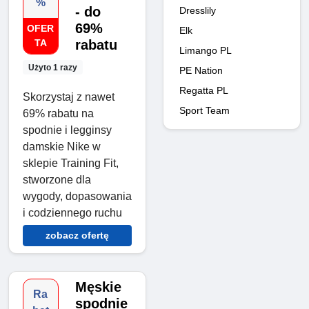
%
- do
Dresslily
69%
OFER
Elk
TA
rabatu
Limango PL
Użyto 1 razy
PE Nation
Regatta PL
Skorzystaj z nawet
Sport Team
69% rabatu na
spodnie i legginsy
damskie Nike w
sklepie Training Fit,
stworzone dla
wygody, dopasowania
i codziennego ruchu
zobacz ofertę
Męskie
Ra
spodnie