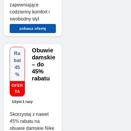
zapewniające
codzienny komfort i
swobodny styl
zobacz ofertę
Obuwie
Ra
damskie
bat
– do
45
45%
%
rabatu
OFER
TA
Użyto 1 razy
Skorzystaj z nawet
45% rabatu na
obuwie damskie Nike