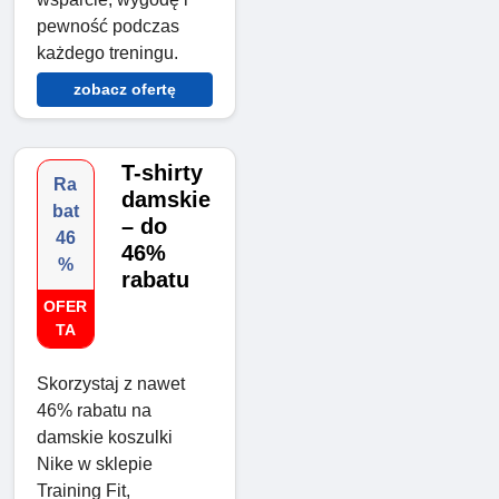
pewność podczas
każdego treningu.
zobacz ofertę
T-shirty
Ra
damskie
bat
– do
46
46%
%
rabatu
OFER
TA
Skorzystaj z nawet
46% rabatu na
damskie koszulki
Nike w sklepie
Training Fit,