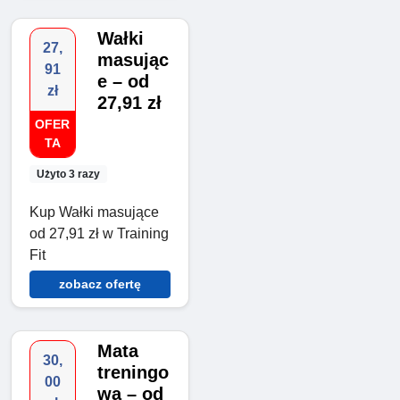
Wałki
27,
masując
91
e – od
zł
27,91 zł
OFER
TA
Użyto 3 razy
Kup Wałki masujące
od 27,91 zł w Training
Fit
zobacz ofertę
Mata
30,
treningo
00
wa – od