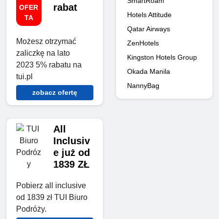
SmartRoam
rabat
OFER
Hotels Attitude
TA
Qatar Airways
Możesz otrzymać
ZenHotels
zaliczkę na lato
Kingston Hotels Group
2023 5% rabatu na
Okada Manila
tui.pl
NannyBag
zobacz ofertę
All
Inclusiv
e już od
1839 ZŁ
Pobierz all inclusive
od 1839 zł TUI Biuro
Podróży.