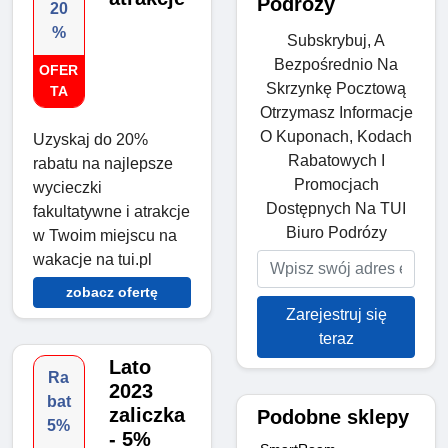
Podrózy
20
%
Subskrybuj, A
Bezpośrednio Na
OFER
Skrzynkę Pocztową
TA
Otrzymasz Informacje
O Kuponach, Kodach
Uzyskaj do 20%
Rabatowych I
rabatu na najlepsze
Promocjach
wycieczki
Dostępnych Na TUI
fakultatywne i atrakcje
Biuro Podrózy
w Twoim miejscu na
wakacje na tui.pl
zobacz ofertę
Zarejestruj się
teraz
Lato
Ra
2023
bat
zaliczka
Podobne sklepy
5%
- 5%