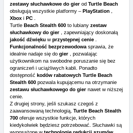
zestawy słuchawkowe do gier
od
Turtle Beach
obsługują wszystkie platformy –
PlayStation
,
Xbox
i
PC
.
Turtle
Beach Stealth 600
to lubiany
zestaw
słuchawkowy do gier
, zapewniający doskonałą
jakość dźwięku
w
przystępnej cenie
.
Funkcjonalność bezprzewodowa
sprawia, że ​​
idealnie nadaje się do
gier
, pozwalając
użytkownikom na swobodne poruszanie się bez
ograniczeń i uciążliwych kabli. Ponadto
dostępność
kodów rabatowych Turtle Beach
Stealth 600
pozwala kupującemu na otrzymanie
zestawu słuchawkowego do gier
nawet w niższej
cenie.
Z drugiej strony, jeśli szukasz czegoś z
zaawansowaną technologią,
Turtle Beach Stealth
700
oferuje wszystkie funkcje, których
kiedykolwiek będziesz potrzebować. Słuchawki są
wyposażone w
technologię redukcji szumów
,