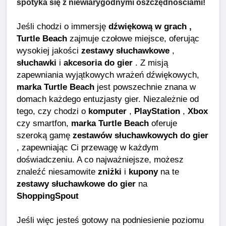
spotyka się z niewiarygodnymi oszczędnościami!
Jeśli chodzi o immersję
dźwiękową w grach ,
Turtle Beach
zajmuje czołowe miejsce, oferując
wysokiej jakości
zestawy słuchawkowe
,
słuchawki
i
akcesoria do gier
. Z misją
zapewniania wyjątkowych wrażeń dźwiękowych,
marka Turtle Beach
jest powszechnie znana w
domach każdego entuzjasty gier. Niezależnie od
tego, czy chodzi o
komputer
,
PlayStation
,
Xbox
czy smartfon,
marka Turtle Beach
oferuje
szeroką gamę
zestawów słuchawkowych do gier
, zapewniając Ci przewagę w każdym
doświadczeniu. A co najważniejsze, możesz
znaleźć niesamowite
zniżki
i
kupony
na te
zestawy słuchawkowe do gier
na
ShoppingSpout
Jeśli więc jesteś gotowy na podniesienie poziomu