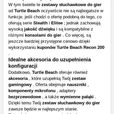
W tym świetle te
zestawy słuchawkowe do gier
od
Turtle Beach
oczywiście nie są najbogatsze w
funkcje, jeśli chodzi o ofertę podobną do tego, co
oferują serie
Stealth
i
Elitee
; jednak zachowują
wysoką
jakość dźwięku
i są kompatybilne z
różnymi
konsolami do gier
. Co więcej, są
jeszcze bardziej przystępne cenowo dzięki
wykorzystaniu
kuponów Turtle Beach Recon 200
.
Idealne akcesoria do uzupełnienia
konfiguracji
Dodatkowo,
Turtle Beach
oferuje również
akcesoria
, które uzupełnią Twój
zestaw
gamingowy
. Oferta obejmuje
nauszniki
,
komponenty mikrofonu
, adaptery
bezprzewodowe
, a także
wymienne pałąki
.
Dzięki temu Twój
zestaw słuchawkowy do gier
zawsze będzie w najlepszym stanie.