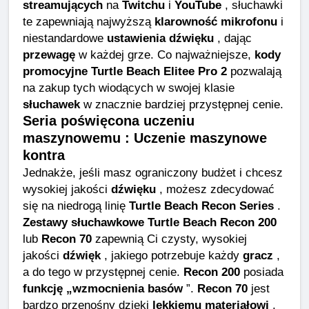
streamujących
na
Twitchu
i
YouTube
, słuchawki
te zapewniają najwyższą
klarowność mikrofonu
i
niestandardowe
ustawienia dźwięku
, dając
przewagę
w każdej grze. Co najważniejsze,
kody
promocyjne Turtle Beach Elitee Pro 2
pozwalają
na zakup tych wiodących w swojej klasie
słuchawek
w znacznie bardziej przystępnej cenie.
Seria poświęcona uczeniu
maszynowemu : Uczenie maszynowe
kontra
Jednakże, jeśli masz ograniczony budżet i chcesz
wysokiej jakości
dźwięku
, możesz zdecydować
się na niedrogą linię
Turtle Beach Recon Series
.
Zestawy słuchawkowe Turtle Beach Recon 200
lub
Recon 70
zapewnią Ci czysty, wysokiej
jakości
dźwięk
, jakiego potrzebuje każdy
gracz
,
a do tego w przystępnej cenie.
Recon 200
posiada
funkcję „wzmocnienia basów
”.
Recon 70
jest
bardzo przenośny dzięki
lekkiemu materiałowi
.