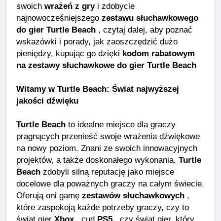
swoich
wrażeń z gry
i zdobycie
najnowocześniejszego
zestawu słuchawkowego
do gier Turtle Beach
, czytaj dalej, aby poznać
wskazówki i porady, jak zaoszczędzić dużo
pieniędzy, kupując go dzięki
kodom rabatowym
na zestawy słuchawkowe do gier Turtle Beach
Witamy w Turtle Beach: Świat najwyższej
jakości dźwięku
Turtle Beach
to idealne miejsce dla graczy
pragnących przenieść swoje wrażenia dźwiękowe
na nowy poziom. Znani ze swoich innowacyjnych
projektów, a także doskonałego wykonania,
Turtle
Beach
zdobyli silną reputację jako miejsce
docelowe dla poważnych graczy na całym świecie.
Oferują oni gamę
zestawów słuchawkowych
,
które zaspokoją każde potrzeby graczy, czy to
świat gier
Xbox
, cud
PS5
, czy świat gier, który