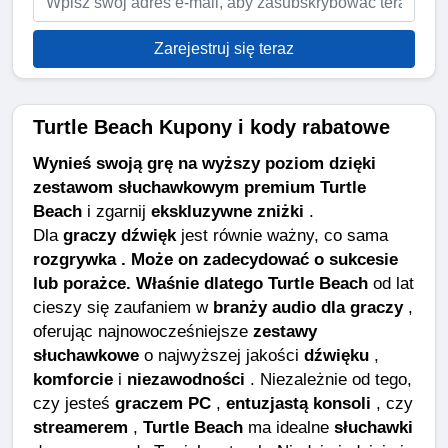
Zarejestruj się teraz
Turtle Beach Kupony i kody rabatowe
Wynieś swoją grę na wyższy poziom dzięki
zestawom słuchawkowym premium Turtle
Beach
i zgarnij
ekskluzywne zniżki
.
Dla
graczy dźwięk
jest równie ważny, co sama
rozgrywka . Może on zadecydować o sukcesie
lub porażce. Właśnie dlatego Turtle Beach
od lat
cieszy się zaufaniem w
branży audio dla graczy
,
oferując najnowocześniejsze
zestawy
słuchawkowe
o najwyższej jakości
dźwięku
,
komforcie
i
niezawodności
. Niezależnie od tego,
czy jesteś
graczem PC
,
entuzjastą konsoli
, czy
streamerem
,
Turtle Beach
ma idealne
słuchawki