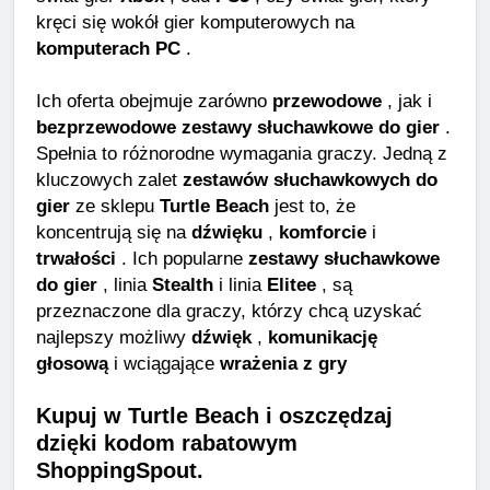
kręci się wokół gier komputerowych na
komputerach PC
.
Ich oferta obejmuje zarówno
przewodowe
, jak i
bezprzewodowe zestawy słuchawkowe do gier
.
Spełnia to różnorodne wymagania graczy. Jedną z
kluczowych zalet
zestawów słuchawkowych do
gier
ze sklepu
Turtle Beach
jest to, że
koncentrują się na
dźwięku
,
komforcie
i
trwałości
. Ich popularne
zestawy słuchawkowe
do gier
, linia
Stealth
i linia
Elitee
, są
przeznaczone dla graczy, którzy chcą uzyskać
najlepszy możliwy
dźwięk
,
komunikację
głosową
i wciągające
wrażenia z gry
Kupuj w Turtle Beach i oszczędzaj
dzięki kodom rabatowym
ShoppingSpout.