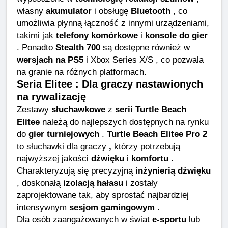
własny
akumulator
i obsługę
Bluetooth
, co
umożliwia płynną łączność z innymi urządzeniami,
takimi jak
telefony komórkowe
i
konsole do gier
. Ponadto
Stealth 700
są dostępne również w
wersjach na PS5
i Xbox Series X/S , co pozwala
na granie na różnych platformach.
Seria Elitee : Dla graczy nastawionych
na rywalizację
Zestawy
słuchawkowe
z
serii Turtle Beach
Elitee
należą do najlepszych dostępnych na rynku
do
gier turniejowych
.
Turtle Beach Elitee Pro 2
to słuchawki dla graczy
,
którzy potrzebują
najwyższej jakości
dźwięku
i
komfortu
.
Charakteryzują się precyzyjną
inżynierią dźwięku
, doskonałą
izolacją hałasu
i zostały
zaprojektowane tak, aby sprostać najbardziej
intensywnym
sesjom gamingowym
.
Dla osób zaangażowanych w świat
e-sportu
lub