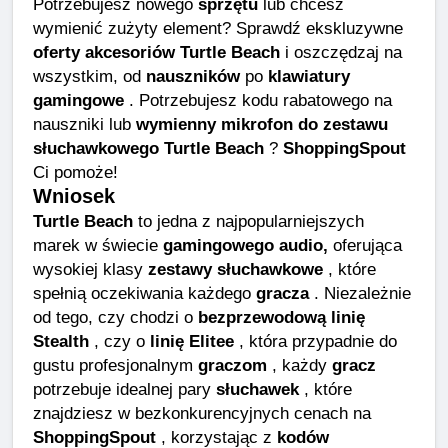
Potrzebujesz nowego
sprzętu
lub chcesz
wymienić zużyty element? Sprawdź ekskluzywne
oferty akcesoriów Turtle Beach
i oszczędzaj na
wszystkim, od
nauszników
po
klawiatury
gamingowe
. Potrzebujesz kodu rabatowego na
nauszniki lub
wymienny mikrofon do zestawu
słuchawkowego Turtle Beach
?
ShoppingSpout
Ci pomoże!
Wniosek
Turtle Beach
to jedna z najpopularniejszych
marek w świecie
gamingowego audio,
oferująca
wysokiej klasy
zestawy słuchawkowe
, które
spełnią oczekiwania każdego
gracza
. Niezależnie
od tego, czy chodzi o
bezprzewodową linię
Stealth
, czy o
linię Elitee
, która przypadnie do
gustu profesjonalnym
graczom
, każdy
gracz
potrzebuje idealnej pary
słuchawek
, które
znajdziesz w bezkonkurencyjnych cenach na
ShoppingSpout
, korzystając z
kodów