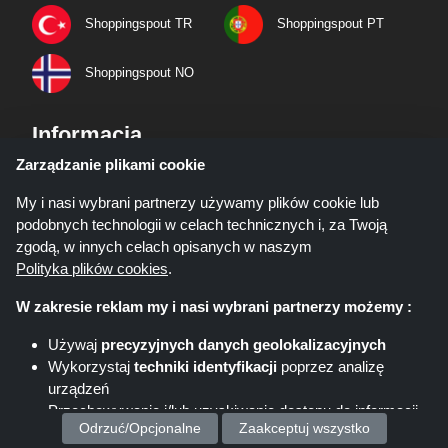
Shoppingspout TR
Shoppingspout PT
Shoppingspout NO
Informacja
Zarządzanie plikami cookie
Organ Odpowiedzialny
My i nasi wybrani partnerzy używamy plików cookie lub
Polityka prywatności
podobnych technologii w celach technicznych i, za Twoją
Blogi
zgodą, w innych celach opisanych w naszym
Polityka plików cookies
.
Pobierz aplikacje
W zakresie reklam my i nasi wybrani partnerzy możemy :
Używaj
precyzyjnych danych geolokalizacyjnych
Wykorzystaj
techniki identyfikacji
poprzez analizę
urządzeń
Przechowywanie i/lub uzyskiwanie dostępu do informacji
Odrzuć/Opcjonalne
Zaakceptuj wszystko
na urządzeniu