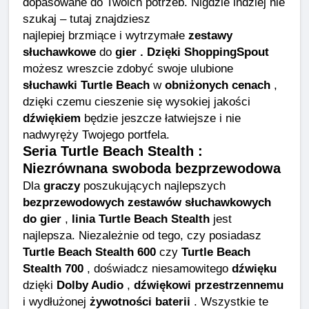
dopasowane do Twoich potrzeb. Nigdzie indziej nie
szukaj – tutaj znajdziesz
najlepiej brzmiące i wytrzymałe
zestawy
słuchawkowe
do
gier . Dzięki ShoppingSpout
możesz wreszcie zdobyć swoje ulubione
słuchawki Turtle Beach
w
obniżonych cenach
,
dzięki czemu cieszenie się wysokiej jakości
dźwiękiem
będzie jeszcze łatwiejsze i nie
nadwyręży Twojego portfela.
Seria Turtle Beach Stealth :
Niezrównana swoboda bezprzewodowa
Dla
graczy
poszukujących najlepszych
bezprzewodowych zestawów słuchawkowych
do gier
,
linia Turtle Beach Stealth
jest
najlepsza. Niezależnie od tego, czy posiadasz
Turtle Beach Stealth 600
czy
Turtle Beach
Stealth 700
, doświadcz niesamowitego
dźwięku
dzięki
Dolby Audio
,
dźwiękowi przestrzennemu
i wydłużonej
żywotności baterii
. Wszystkie te