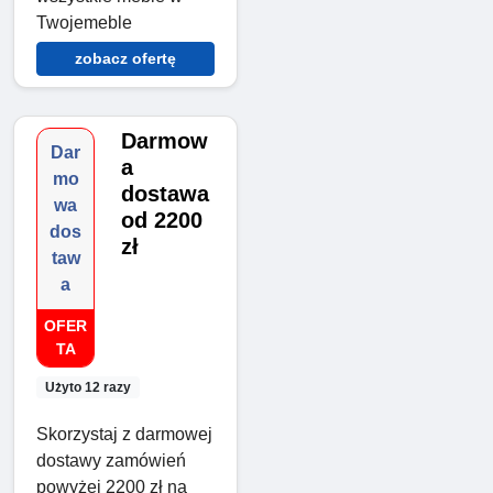
Twojemeble
zobacz ofertę
Darmow
Dar
a
mo
dostawa
wa
od 2200
dos
zł
taw
a
OFER
TA
Użyto 12 razy
Skorzystaj z darmowej
dostawy zamówień
powyżej 2200 zł na