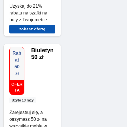
Uzyskaj do 21%
rabatu na szafki na
buty z Twojemeble
zobacz ofertę
Biuletyn
Rab
50 zł
at
50
zł
OFER
TA
Użyto 13 razy
Zarejestruj się, a
otrzymasz 50 zł na
wszystkie meble w