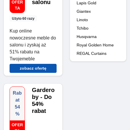
salonu
OFER
Lapis Gold
TA
Giantex
Użyto 60 razy
Linoto
Tchibo
Kup online
Husqvarna
nowoczesne meble do
salonu i zyskaj aż
Royal Golden Home
51% rabatu na
REGAL Curtains
Twojemeble
zobacz ofertę
Gardero
Rab
by - Do
at
54%
54
rabat
%
OFER