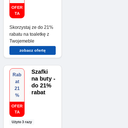
OFER
TA
Skorzystaj ze do 21%
rabatu na toaletkę z
Twojemeble
zobacz ofertę
Szafki
Rab
na buty -
at
do 21%
21
rabat
%
OFER
TA
Użyto 3 razy