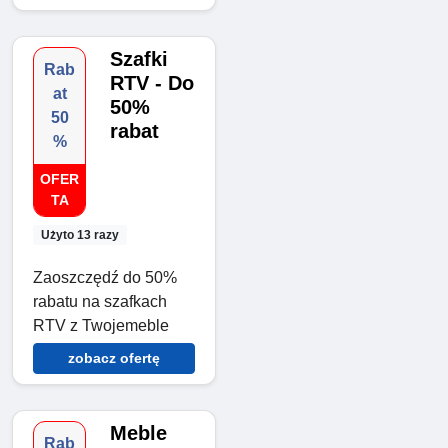
Szafki
Rab
RTV - Do
at
50%
50
rabat
%
OFER
TA
Użyto 13 razy
Zaoszczędź do 50%
rabatu na szafkach
RTV z Twojemeble
zobacz ofertę
Meble
Rab