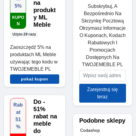
na
5%
Subskrybuj, A
produkt
Bezpośrednio Na
y ML
KUPO
Skrzynkę Pocztową
N
Meble
Otrzymasz Informacje
Użyto 29 razy
O Kuponach, Kodach
Rabatowych I
Zaoszczędź 5% na
Promocjach
produktach ML Meble
Dostępnych Na
używając tego kodu w
TWOJEMEBLE PL
TWOJEMEBLE PL
pokaż kupon
Zarejestruj się
teraz
Do -
Rab
51%
at
rabat na
51
Podobne sklepy
meble
%
do
Codashop