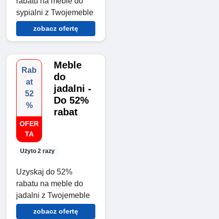
rabatu na meble do
sypialni z Twojemeble
zobacz ofertę
Meble
Rab
do
at
jadalni -
52
Do 52%
%
rabat
OFER
TA
Użyto 2 razy
Uzyskaj do 52%
rabatu na meble do
jadalni z Twojemeble
zobacz ofertę