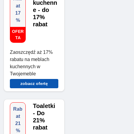
kuchenn
at
e - do
17
17%
%
rabat
OFER
TA
Zaoszczędź aż 17%
rabatu na meblach
kuchennych w
Twojemeble
zobacz ofertę
Toaletki
Rab
- Do
at
21%
21
rabat
%