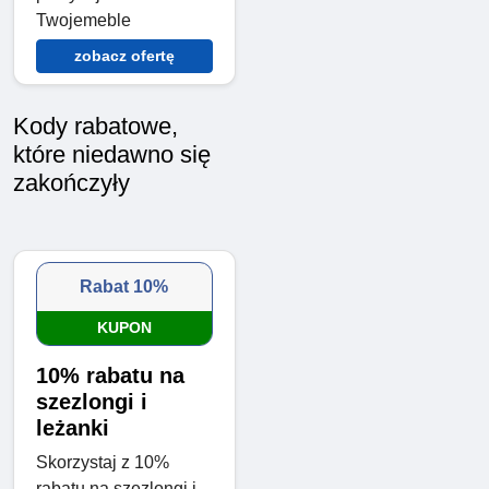
Twojemeble
zobacz ofertę
Kody rabatowe,
które niedawno się
zakończyły
Rabat 10%
KUPON
10% rabatu na
szezlongi i
leżanki
Skorzystaj z 10%
rabatu na szezlongi i