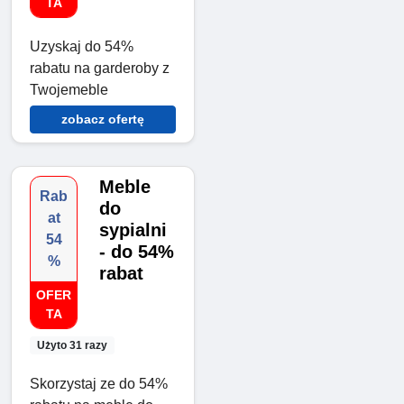
TA
Uzyskaj do 54%
rabatu na garderoby z
Twojemeble
zobacz ofertę
Meble
Rab
do
at
sypialni
54
- do 54%
%
rabat
OFER
TA
Użyto 31 razy
Skorzystaj ze do 54%