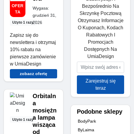
OFER
Bezpośrednio Na
Wygasa:
TA
Skrzynkę Pocztową
grudzień 31,
Otrzymasz Informacje
2026
Użyto 1 razy
O Kuponach, Kodach
Rabatowych I
Zapisz się do
Promocjach
newslettera i otrzymaj
Dostępnych Na
10% rabatu na
UmiaDesign
pierwsze zamówienie
w UmiaDesign
zobacz ofertę
Zarejestruj się
teraz
Orbitaln
a
mosiężn
Podobne sklepy
a lampa
Użyto 1 razy
BodyPark
wisząca
ByLaima
od