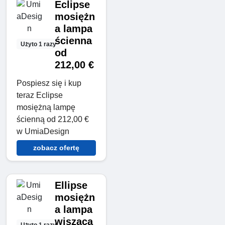
Eclipse
mosiężn
a lampa
ścienna
Użyto 1 razy
od
212,00 €
Pospiesz się i kup
teraz Eclipse
mosiężną lampę
ścienną od 212,00 €
w UmiaDesign
zobacz ofertę
Ellipse
mosiężn
a lampa
wisząca
Użyto 1 razy