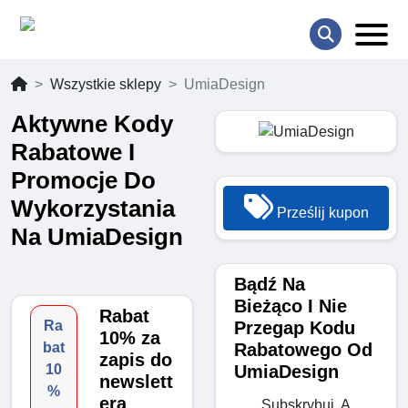
Wszystkie sklepy
UmiaDesign
Aktywne Kody
Rabatowe I
Promocje Do
Wykorzystania
Prześlij kupon
Na UmiaDesign
Bądź Na
Bieżąco I Nie
Rabat
Przegap Kodu
Ra
10% za
Rabatowego Od
bat
zapis do
UmiaDesign
10
newslett
%
era
Subskrybuj, A