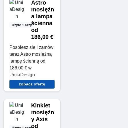
Astro
mosiężn
a lampa
ścienna
Użyto 1 razy
od
186,00 €
Pospiesz się i zamów
teraz Astro mosiężną
lampę ścienną od
186,00 € w
UmiaDesign
zobacz ofertę
Kinkiet
mosiężn
y Axis
od
Użyto 1 razy