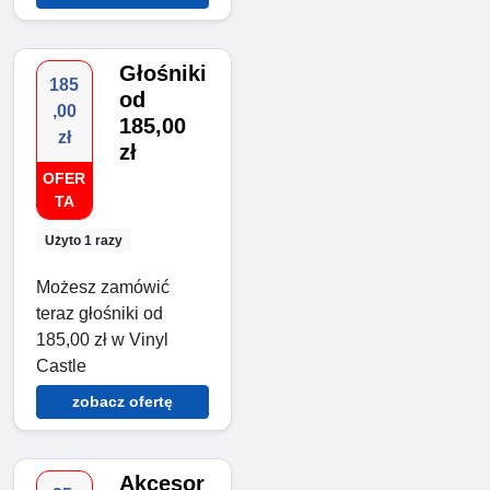
Głośniki
185
od
,00
185,00
zł
zł
OFER
TA
Użyto 1 razy
Możesz zamówić
teraz głośniki od
185,00 zł w Vinyl
Castle
zobacz ofertę
Akcesor