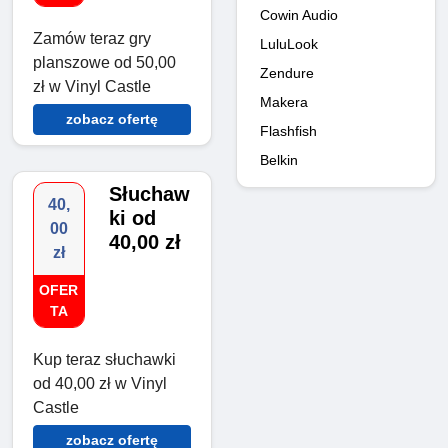
Cowin Audio
Zamów teraz gry
LuluLook
planszowe od 50,00
Zendure
zł w Vinyl Castle
Makera
zobacz ofertę
Flashfish
Belkin
Słuchaw
40,
ki od
00
40,00 zł
zł
OFER
TA
Kup teraz słuchawki
od 40,00 zł w Vinyl
Castle
zobacz ofertę