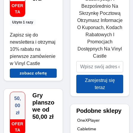
OFER
Bezpośrednio Na
TA
Skrzynkę Pocztową
Otrzymasz Informacje
Użyto 1 razy
O Kuponach, Kodach
Rabatowych I
Zapisz się do
Promocjach
newslettera i otrzymaj
Dostępnych Na Vinyl
10% rabatu na
Castle
pierwsze zamówienie
w Vinyl Castle
zobacz ofertę
Zarejestruj się
teraz
Gry
50,
planszo
00
we od
Podobne sklepy
zł
50,00 zł
OneXPlayer
OFER
Cabletime
TA