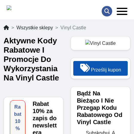
Wszystkie sklepy
Vinyl Castle
Aktywne Kody
Rabatowe I
Promocje Do
Wykorzystania
Prześlij kupon
Na Vinyl Castle
Bądź Na
Bieżąco I Nie
Rabat
Przegap Kodu
Ra
10% za
Rabatowego Od
bat
zapis do
Vinyl Castle
10
newslett
%
era
Subskrybuj, A