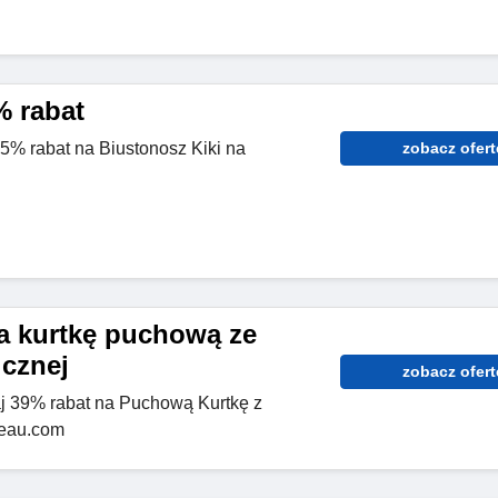
% rabat
45% rabat na Biustonosz Kiki na
zobacz ofert
a kurtkę puchową ze
icznej
zobacz ofert
j 39% rabat na Puchową Kurtkę z
veau.com