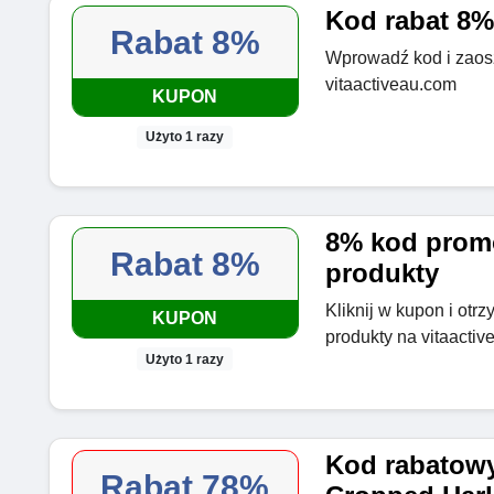
Kod rabat 8% 
Rabat 8%
Wprowadź kod i zaos
vitaactiveau.com
KUPON
Użyto 1 razy
8% kod promo
Rabat 8%
produkty
Kliknij w kupon i otr
KUPON
produkty na vitaacti
Użyto 1 razy
Kod rabatow
Rabat 78%