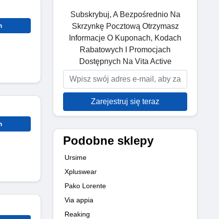
Subskrybuj, A Bezpośrednio Na
n
Skrzynkę Pocztową Otrzymasz
Informacje O Kuponach, Kodach
Rabatowych I Promocjach
Dostępnych Na Vita Active
Zarejestruj się teraz
n
Podobne sklepy
Ursime
Xpluswear
Pako Lorente
Via appia
Reaking