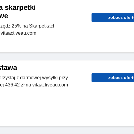
a skarpetki
owe
zobacz ofert
czędź 25% na Skarpetkach
vitaactiveau.com
stawa
rzystaj z darmowej wysyłki przy
zobacz ofert
 436,42 zł na vitaactiveau.com