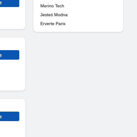
ę
Merino Tech
Jesteś Modna
Erverte Paris
ę
ę