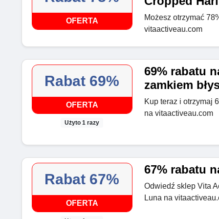
Cropped Har
Możesz otrzymać 78%
OFERTA
vitaactiveau.com
69% rabatu n
Rabat 69%
zamkiem bły
Kup teraz i otrzymaj
OFERTA
na vitaactiveau.com
Użyto 1 razy
67% rabatu n
Rabat 67%
Odwiedź sklep Vita A
Luna na vitaactiveau
OFERTA