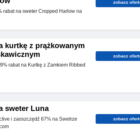
low
zobacz ofert
 rabat na sweter Cropped Harlow na
a kurtkę z prążkowanym
skawicznym
zobacz ofert
 69% rabat na Kurtkę z Zamkiem Ribbed
a sweter Luna
ctive i zaoszczędź 67% na Swetrze
zobacz ofert
.com