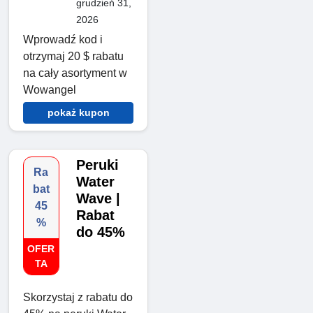
grudzień 31,
2026
Wprowadź kod i
otrzymaj 20 $ rabatu
na cały asortyment w
Wowangel
pokaż kupon
Peruki
Ra
Water
bat
Wave |
45
Rabat
%
do 45%
OFER
TA
Skorzystaj z rabatu do