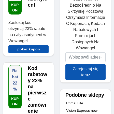
ent
KUP
Bezpośrednio Na
ON
Skrzynkę Pocztową
Otrzymasz Informacje
Zastosuj kod i
O Kuponach, Kodach
otrzymaj 23% rabatu
Rabatowych I
na cały asortyment w
Promocjach
Wowangel
Dostępnych Na
Wowangel
pokaż kupon
Kod
Zarejestruj się
Ra
rabatow
teraz
bat
y 22%
22
na
%
pierwsz
Podobne sklepy
e
KUP
Primal Life
ON
zamówi
enie
Vision Express new