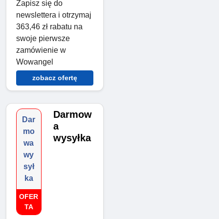
Zapisz się do
newslettera i otrzymaj
363,46 zł rabatu na
swoje pierwsze
zamówienie w
Wowangel
zobacz ofertę
Darmow
Dar
a
mo
wysyłka
wa
wy
sył
ka
OFER
TA