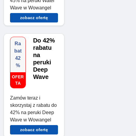
45% na peruki Water
Wave w Wowangel
zobacz ofertę
Do 42%
Ra
rabatu
bat
na
42
peruki
%
Deep
Wave
OFER
TA
Zamów teraz i
skorzystaj z rabatu do
42% na peruki Deep
Wave w Wowangel
zobacz ofertę