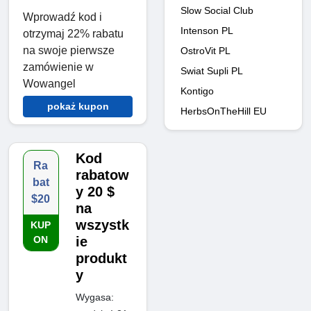
Slow Social Club
Wprowadź kod i
Intenson PL
otrzymaj 22% rabatu
na swoje pierwsze
OstroVit PL
zamówienie w
Swiat Supli PL
Wowangel
Kontigo
pokaż kupon
HerbsOnTheHill EU
Kod
Ra
rabatow
bat
y 20 $
$20
na
wszystk
KUP
ON
ie
produkt
y
Wygasa: