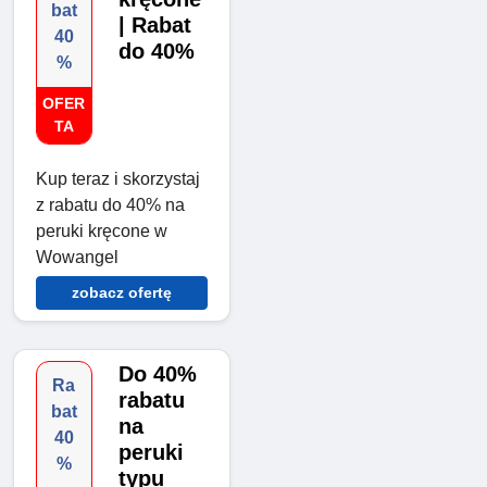
bat
| Rabat
40
do 40%
%
OFER
TA
Kup teraz i skorzystaj
z rabatu do 40% na
peruki kręcone w
Wowangel
zobacz ofertę
Do 40%
Ra
rabatu
bat
na
40
peruki
%
typu