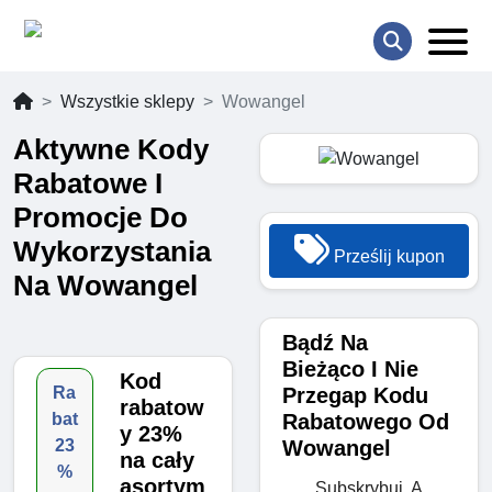
Wszystkie sklepy
Wowangel
Aktywne Kody
Rabatowe I
Promocje Do
Wykorzystania
Prześlij kupon
Na Wowangel
Bądź Na
Bieżąco I Nie
Kod
Przegap Kodu
Ra
rabatow
Rabatowego Od
bat
y 23%
Wowangel
23
na cały
%
asortym
Subskrybuj, A