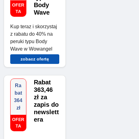
Body
OFER
TA
Wave
Kup teraz i skorzystaj
z rabatu do 40% na
peruki typu Body
Wave w Wowangel
zobacz ofertę
Rabat
Ra
363,46
bat
zł za
364
zapis do
zł
newslett
era
OFER
TA