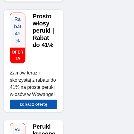
Prosto
Ra
włosy
bat
peruki |
41
Rabat
%
do 41%
OFER
TA
Zamów teraz i
skorzystaj z rabatu do
41% na proste peruki
włosów w Wowangel
zobacz ofertę
Peruki
Ra
kręcone