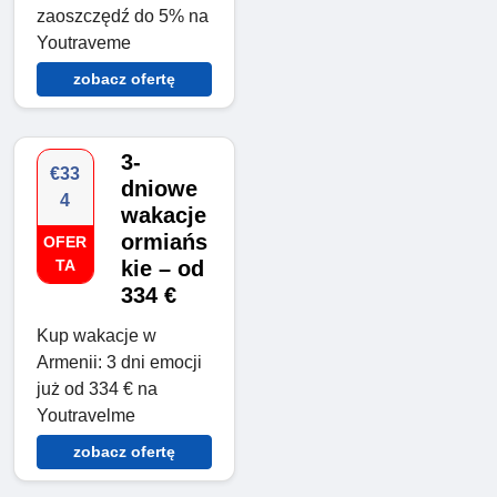
zaoszczędź do 5% na
Youtraveme
zobacz ofertę
3-
€33
dniowe
4
wakacje
ormiańs
OFER
TA
kie – od
334 €
Kup wakacje w
Armenii: 3 dni emocji
już od 334 € na
Youtravelme
zobacz ofertę