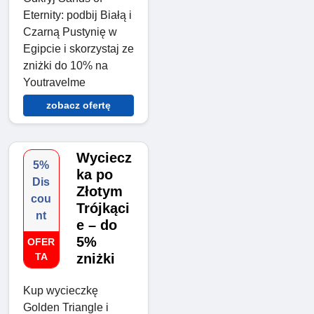
Eternity: podbij Białą i
Czarną Pustynię w
Egipcie i skorzystaj ze
zniżki do 10% na
Youtravelme
zobacz ofertę
Wyciecz
5%
ka po
Dis
Złotym
cou
Trójkąci
nt
e – do
5%
OFER
TA
zniżki
Kup wycieczkę
Golden Triangle i