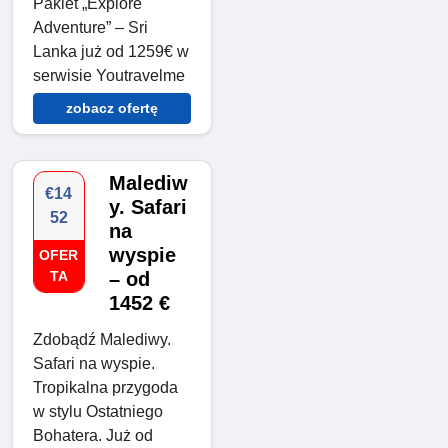
Pakiet „Explore
Adventure” – Sri
Lanka już od 1259€ w
serwisie Youtravelme
zobacz ofertę
Malediw
€14
y. Safari
52
na
wyspie
OFER
TA
– od
1452 €
Zdobądź Malediwy.
Safari na wyspie.
Tropikalna przygoda
w stylu Ostatniego
Bohatera. Już od