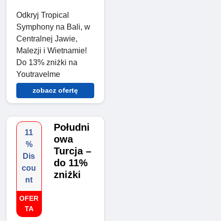
Odkryj Tropical
Symphony na Bali, w
Centralnej Jawie,
Malezji i Wietnamie!
Do 13% zniżki na
Youtravelme
zobacz ofertę
Południ
11
owa
%
Turcja –
Dis
do 11%
cou
zniżki
nt
OFER
TA