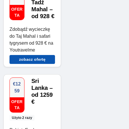
Tadź
Mahal –
OFER
TA
od 928 €
Zdobądź wycieczkę
do Taj Mahal i safari
tygrysem od 928 € na
Youtravelme
zobacz ofertę
Sri
€12
Lanka –
59
od 1259
€
OFER
TA
Użyto 2 razy