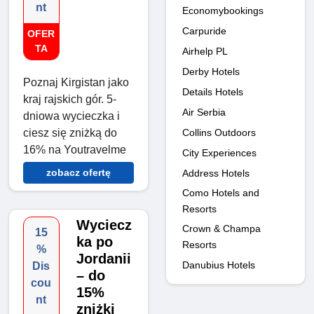
nt
Economybookings
Carpuride
OFER
TA
Airhelp PL
Derby Hotels
Poznaj Kirgistan jako
Details Hotels
kraj rajskich gór. 5-
Air Serbia
dniowa wycieczka i
Collins Outdoors
ciesz się zniżką do
16% na Youtravelme
City Experiences
zobacz ofertę
Address Hotels
Como Hotels and
Resorts
Wyciecz
Crown & Champa
15
ka po
Resorts
%
Jordanii
Danubius Hotels
Dis
– do
cou
15%
nt
zniżki