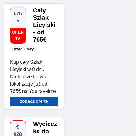
Cały
€76
Szlak
5
Licyjski
- od
OFER
TA
765€
Użyto 2 razy
Kup cały Szlak
Licyjski w 8 dni.
Najlepsze trasy i
lokalizacje już od
765€ na Youtravelme
zobacz ofertę
Wyciecz
€
ka do
928