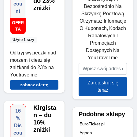
do 23%
cou
Bezpośrednio Na
zniżki
nt
Skrzynkę Pocztową
Otrzymasz Informacje
OFER
O Kuponach, Kodach
TA
Rabatowych I
Użyto 1 razy
Promocjach
Dostępnych Na
Odkryj wycieczki nad
YouTravel.me
morzem i ciesz się
zniżkami do 23% na
Youtravelme
Zarejestruj się
zobacz ofertę
teraz
Kirgista
16
Podobne sklepy
n – do
%
16%
EuroTicket pl
Dis
zniżki
Agoda
cou