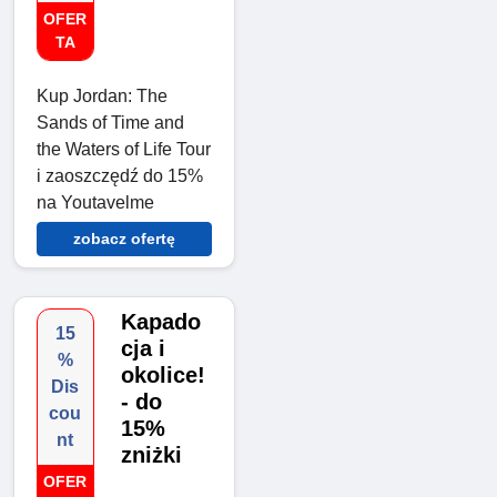
OFER
TA
Kup Jordan: The
Sands of Time and
the Waters of Life Tour
i zaoszczędź do 15%
na Youtavelme
zobacz ofertę
Kapado
15
cja i
%
okolice!
Dis
- do
cou
15%
nt
zniżki
OFER