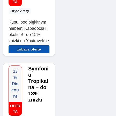
TA
Użyto 2 razy
Kupuj pod błękitnym
niebem: Kapadocja i
okolice! - do 15%
zniżki na Youtravelme
zobacz ofertę
Symfoni
13
a
%
Tropikal
Dis
na – do
cou
13%
nt
zniżki
OFER
TA