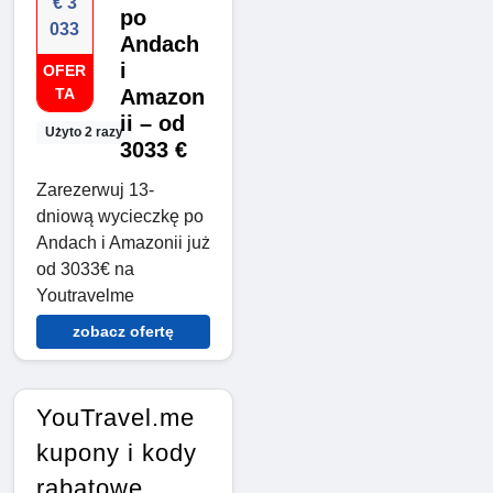
€ 3
po
033
Andach
i
OFER
TA
Amazon
ii – od
Użyto 2 razy
3033 €
Zarezerwuj 13-
dniową wycieczkę po
Andach i Amazonii już
od 3033€ na
Youtravelme
zobacz ofertę
YouTravel.me
kupony i kody
rabatowe