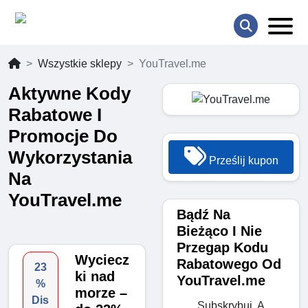
Wszystkie sklepy
YouTravel.me
Aktywne Kody
Rabatowe I
Promocje Do
Wykorzystania
Prześlij kupon
Na
YouTravel.me
Bądź Na
Bieżąco I Nie
Przegap Kodu
Wyciecz
Rabatowego Od
23
ki nad
YouTravel.me
%
morze –
Dis
Subskrybuj, A