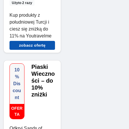
Użyto 2 razy
Kup produkty z
południowej Turcji i
ciesz się zniżką do
11% na Youtravelme
zobacz ofertę
Piaski
10
Wieczno
%
ści – do
Dis
10%
cou
zniżki
nt
OFER
TA
Odkryj Sands of