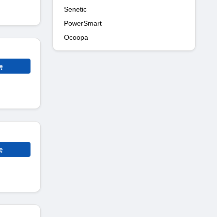
Senetic
PowerSmart
Ocoopa
ę
ę