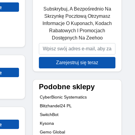
ę
Subskrybuj, A Bezpośrednio Na
Skrzynkę Pocztową Otrzymasz
Informacje O Kuponach, Kodach
Rabatowych I Promocjach
Dostępnych Na Zeehoo
Zarejestruj się teraz
ę
Podobne sklepy
CyberBionic Systematics
Blitzhandel24 PL
SwitchBot
Kysona
ę
Gemo Global