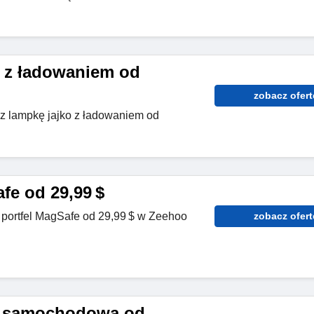
 z ładowaniem od
zobacz ofert
z lampkę jajko z ładowaniem od
fe od 29,99 $
z portfel MagSafe od 29,99 $ w Zeehoo
zobacz ofert
a samochodowa od