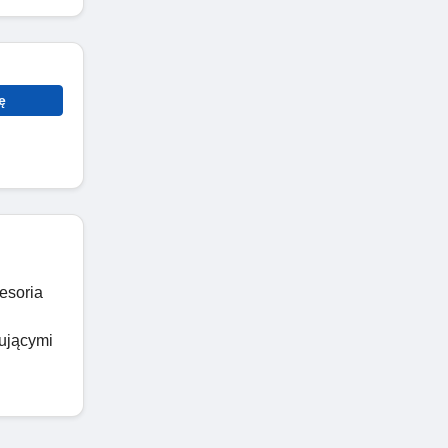
ę
esoria
ującymi