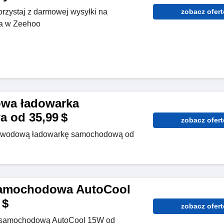
orzystaj z darmowej wysyłki na
zobacz ofert
a w Zeehoo
wa ładowarka
 od 35,99 $
zobacz ofert
ewodową ładowarkę samochodową od
amochodowa AutoCool
 $
zobacz ofert
ę samochodową AutoCool 15W od