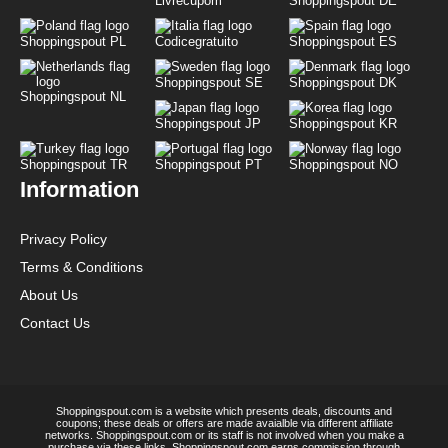
Livrecupom
Shoppingspout DE
Shoppingspout PL
Codicegratuito
Shoppingspout ES
Shoppingspout SE
Shoppingspout DK
Shoppingspout NL
Shoppingspout JP
Shoppingspout KR
Shoppingspout TR
Shoppingspout PT
Shoppingspout NO
Information
Privacy Policy
Terms & Conditions
About Us
Contact Us
Shoppingspout.com is a website which presents deals, discounts and
coupons; these deals or offers are made avaialble via different affiliate
networks. Shoppingspout.com or its staff is not involved when you make a
purchase via these links, Shoppingspout.com earns commission through