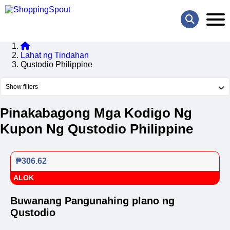
Lahat ng Tindahan
Qustodio Philippine
Show filters
Pinakabagong Mga Kodigo Ng
Kupon Ng Qustodio Philippine
₱306.62
ALOK
Buwanang Pangunahing plano ng
Qustodio