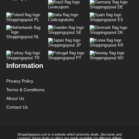
Livrecupom
Shoppingspout DE
Shoppingspout PL
Codicegratuito
Shoppingspout ES
Shoppingspout SE
Shoppingspout DK
Shoppingspout NL
Shoppingspout JP
Shoppingspout KR
Shoppingspout TR
Shoppingspout PT
Shoppingspout NO
Information
Privacy Policy
Terms & Conditions
About Us
Contact Us
Shoppingspout.com is a website which presents deals, discounts and
coupons; these deals or offers are made avaialble via different affiliate