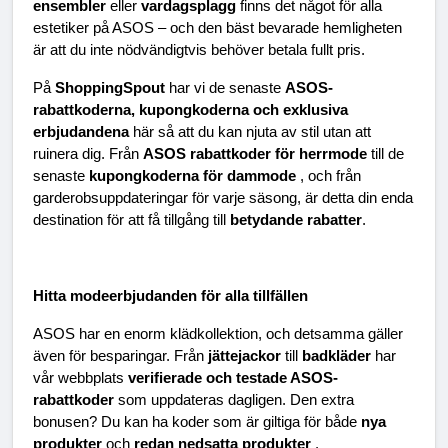
ensembler 
eller 
vardagsplagg 
finns det något för alla 
estetiker på ASOS – och den bäst bevarade hemligheten 
är att du inte nödvändigtvis behöver betala fullt pris.
På 
ShoppingSpout 
har vi de senaste 
ASOS-
rabattkoderna, kupongkoderna och exklusiva 
erbjudandena 
här så att du kan njuta av stil utan att 
ruinera dig. Från 
ASOS rabattkoder för herrmode 
till de 
senaste 
kupongkoderna för dammode 
, och från 
garderobsuppdateringar för varje säsong, är detta din enda 
destination för att få tillgång till 
betydande rabatter
.
Hitta modeerbjudanden för alla tillfällen
ASOS har en enorm klädkollektion, och detsamma gäller 
även för besparingar. Från 
jättejackor 
till 
badkläder 
har 
vår webbplats 
verifierade och testade ASOS-
rabattkoder 
som uppdateras dagligen. Den extra 
bonusen? Du kan ha koder som är giltiga för både 
nya 
produkter 
och 
redan nedsatta produkter 
.