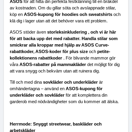
ASOS 
för att hitta din perfekta festklänning till en bråkdel 
av kostnaden. Om du gillar söta och avslappnade stilar, 
köp en 
ASOS-kupong för hoodies och sweatshirts 
och 
klä dig i lager utan att det behöver vara ett problem.
ASOS stöder även 
storleksinkludering , och vi är här 
för att backa upp det med rabatter. Handla stilar som 
smickrar alla kroppar med hjälp av ASOS Curve-
rabattkoder, ASOS-koder för plus size 
och 
petite-
kollektionens rabattkoder 
. För blivande mammor gör 
våra 
ASOS-rabatter på mammakläder 
det möjligt för dig 
att vara snygg och bekväm utan att ruinera dig.
Till och med dina 
sovkläder och underkläder 
är 
omhändertagna – använd en 
ASOS-kupong för 
underkläder och sovkläder 
för att komplettera din 
garderob med nödvändigheter som du kommer att älska.
Herrmode: Snyggt streetwear, baskläder och 
arbetskläder