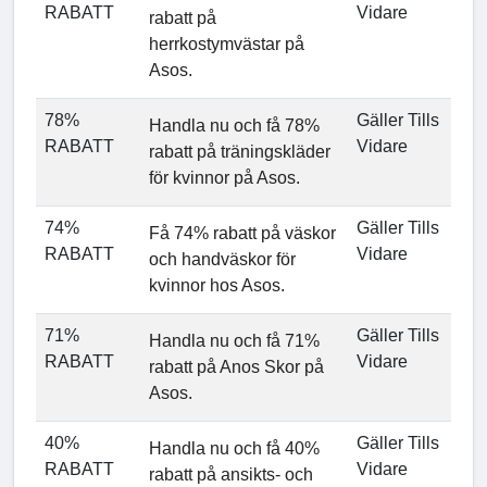
RABATT
Vidare
rabatt på
herrkostymvästar på
Asos.
78%
Gäller Tills
Handla nu och få 78%
RABATT
Vidare
rabatt på träningskläder
för kvinnor på Asos.
74%
Gäller Tills
Få 74% rabatt på väskor
RABATT
Vidare
och handväskor för
kvinnor hos Asos.
71%
Gäller Tills
Handla nu och få 71%
RABATT
Vidare
rabatt på Anos Skor på
Asos.
40%
Gäller Tills
Handla nu och få 40%
RABATT
Vidare
rabatt på ansikts- och