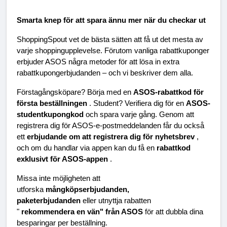
Smarta knep för att spara ännu mer när du checkar ut
ShoppingSpout vet de bästa sätten att få ut det mesta av 
varje shoppingupplevelse. Förutom vanliga rabattkuponger 
erbjuder ASOS några metoder för att lösa in extra 
rabattkupongerbjudanden – och vi beskriver dem alla.
Förstagångsköpare? Börja med en 
ASOS-rabattkod för 
första beställningen 
. Student? Verifiera dig för en 
ASOS-
studentkupongkod 
och spara varje gång. Genom att 
registrera dig för ASOS-e-postmeddelanden får du också 
ett 
erbjudande om att registrera dig för nyhetsbrev 
, 
och om du handlar via appen kan du få en 
rabattkod 
exklusivt för ASOS-appen 
.
Missa inte möjligheten att 
utforska 
mångköpserbjudanden, 
paketerbjudanden 
eller utnyttja rabatten 
" 
rekommendera en vän" från ASOS 
för att dubbla dina 
besparingar per beställning.