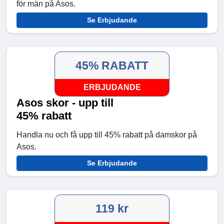
för män på Asos.
Se Erbjudande
45% RABATT
ERBJUDANDE
Asos skor - upp till
45% rabatt
Handla nu och få upp till 45% rabatt på damskor på
Asos.
Se Erbjudande
119 kr