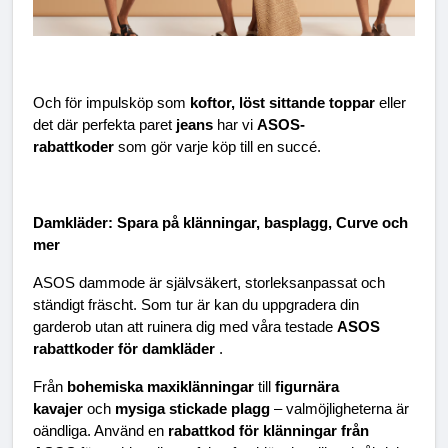
Och för impulsköp som 
koftor, löst sittande toppar 
eller 
det där perfekta paret 
jeans 
har vi 
ASOS-
rabattkoder 
som gör varje köp till en succé.
Damkläder: Spara på klänningar, basplagg, Curve och 
mer
ASOS dammode är självsäkert, storleksanpassat och 
ständigt fräscht. Som tur är kan du uppgradera din 
garderob utan att ruinera dig med våra testade 
ASOS 
rabattkoder för damkläder 
.
Från 
bohemiska maxiklänningar 
till 
figurnära 
kavajer 
och 
mysiga stickade plagg 
– valmöjligheterna är 
oändliga. Använd en 
rabattkod för klänningar från 