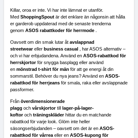
Killar, oroa er inte. Vi har inte lämnat er utanför. 
Med 
ShoppingSpout 
är det enklare än någonsin att hålla 
er garderob uppdaterad med de senaste trenderna 
genom 
ASOS rabattkoder för herrmode 
.
Oavsett om din smak lutar åt 
avslappnad 
streetwear 
eller 
business casual 
, har ASOS alternativ – 
och vi har erbjudandena. Använd en 
ASOS-rabattkod för 
herrskjortor 
för snygga basplagg eller använd 
en 
mönstrad t-shirt för män 
för att ge energi åt din 
sommarstil. Behöver du nya jeans? Använd en 
ASOS-
rabattkod för herrjeans 
för smala, raka eller avslappnade 
passformer.
Från 
överdimensionerade 
plagg 
och 
vårskjortor 
till 
lager-på-lager-
koftor 
och 
träningskläder 
hittar du en matchande 
rabattkod för varje look. Glöm inte heller 
säsongserbjudanden – oavsett om det är en 
ASOS-
rabattkod för vårrea 
eller en 
ASOS-kupong för 