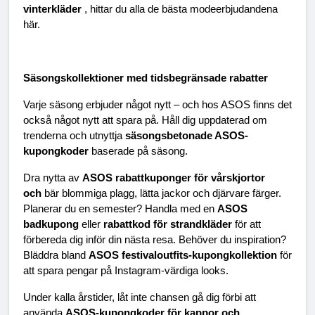
vinterkläder 
, hittar du alla de bästa modeerbjudandena 
här.
Säsongskollektioner med tidsbegränsade rabatter
Varje säsong erbjuder något nytt – och hos ASOS finns det 
också något nytt att spara på. Håll dig uppdaterad om 
trenderna och utnyttja 
säsongsbetonade ASOS-
kupongkoder 
baserade på säsong.
Dra nytta av 
ASOS rabattkuponger för vårskjortor 
och 
bär blommiga plagg, lätta jackor och djärvare färger. 
Planerar du en semester? Handla med en 
ASOS 
badkupong 
eller 
rabattkod för strandkläder 
för att 
förbereda dig inför din nästa resa. Behöver du inspiration? 
Bläddra bland 
ASOS festivaloutfits-kupongkollektion 
för 
att spara pengar på Instagram-värdiga looks.
Under kalla årstider, låt inte chansen gå dig förbi att 
använda 
ASOS-kupongkoder för kappor och 