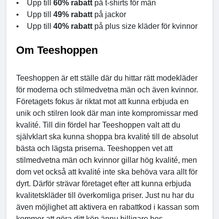
• Upp till
60% rabatt
på t-shirts för män
• Upp till
49% rabatt
på jackor
• Upp till
40% rabatt
på plus size kläder för kvinnor
Om Teeshoppen
Teeshoppen är ett ställe där du hittar rätt modekläder
för moderna och stilmedvetna män och även kvinnor.
Företagets fokus är riktat mot att kunna erbjuda en
unik och stilren look där man inte kompromissar med
kvalité. Till din fördel har Teeshoppen valt att du
självklart ska kunna shoppa bra kvalité till de absolut
bästa och lägsta priserna. Teeshoppen vet att
stilmedvetna män och kvinnor gillar hög kvalité, men
dom vet också att kvalité inte ska behöva vara allt för
dyrt. Därför strävar företaget efter att kunna erbjuda
kvalitetskläder till överkomliga priser. Just nu har du
även möjlighet att aktivera en rabattkod i kassan som
kommer att göra ditt köp ännu billigare hos