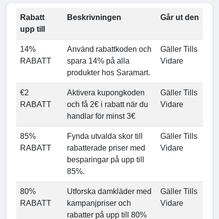
Rabatt
Beskrivningen
Går ut den
upp till
14%
Använd rabattkoden och
Gäller Tills
RABATT
spara 14% på alla
Vidare
produkter hos Saramart.
€2
Aktivera kupongkoden
Gäller Tills
RABATT
och få 2€ i rabatt när du
Vidare
handlar för minst 3€
85%
Fynda utvalda skor till
Gäller Tills
RABATT
rabatterade priser med
Vidare
besparingar på upp till
85%.
80%
Utforska damkläder med
Gäller Tills
RABATT
kampanjpriser och
Vidare
rabatter på upp till 80%