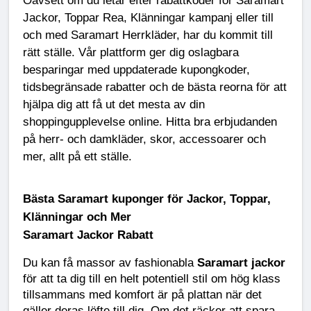
Oavsett om du letar efter
rabattkoder för Saramart
Jackor, Toppar Rea, Klänningar kampanj
eller till
och med
Saramart Herrkläder
, har du kommit till
rätt ställe. Vår plattform ger dig oslagbara
besparingar med uppdaterade
kupongkoder
,
tidsbegränsade rabatter och de bästa reorna för att
hjälpa dig att få ut det mesta av din
shoppingupplevelse online. Hitta bra erbjudanden
på herr- och damkläder, skor, accessoarer och
mer, allt på ett ställe.
Bästa Saramart kuponger för Jackor, Toppar,
Klänningar och Mer
Saramart Jackor Rabatt
Du kan få massor av fashionabla
Saramart jackor
för att ta dig till en helt potentiell stil om hög klass
tillsammans med komfort är på plattan när det
gäller deras löfte till dig. Om det räcker att spara