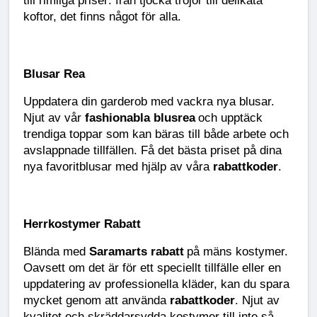
till rimliga priser: från tjocka tröjor till delikata
koftor, det finns något för alla.
Blusar Rea
Uppdatera din garderob med vackra nya blusar.
Njut av vår
fashionabla blusrea
och upptäck
trendiga toppar som kan bäras till både arbete och
avslappnade tillfällen. Få det bästa priset på dina
nya favoritblusar med hjälp av våra
rabattkoder
.
Herrkostymer Rabatt
Blända med
Saramarts rabatt
på mäns kostymer.
Oavsett om det är för ett speciellt tillfälle eller en
uppdatering av professionella kläder, kan du spara
mycket genom att använda
rabattkoder
. Njut av
kvalitet och skräddarsydda kostymer till inte så