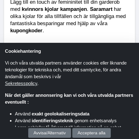
Lägg till en touch av femininitet till din garderob
med
kvinnors kjolar kampanjen
.
Saramart
har
olika kjolar för alla tillfällen och är tillgängliga med
fantastiska besparingar med hjälp av våra
kupongkoder
.
Cookiehantering
Erbjudanden om modeaccessoarer Halsdukar
Vi och våra utvalda partners använder cookies eller liknande
, smycken och andra erbjudanden på
teknologier för tekniska och, med ditt samtycke, för andra
modeaccessoarer har sina trendiga tillägg till bra
ändamål som beskrivs i vår
priser. Återuppliva ditt utseende med stilen av
Sekretesspolicy
.
trendiga accessoarer samtidigt som du får rabatter
När det gäller annonsering kan vi och våra utvalda partners
på högsta nivå.
eventuellt :
Använd
exakt geolokaliseringsdata
Saramart Trendiga skor rabatt
Använd
identifieringsteknik
genom enhetsanalys
Lagra och/eller få åtkomst till information på en enhet
Uppdatera din samling av skor med
saramart
Avvisa/Alternativ
Acceptera alla