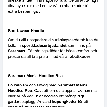
sneakers, det finns något för alla. Se till att ta tag i
dina nya skor med en av våra
rabattkoder
för
extra besparingar.
Sportswear Handla
Om du vill uppgradera din träningsgarderob kan du
kolla in
sportklädeserbjudandet
som finns på
Saramart
. Få träningskläder för både komfort och
prestanda till bra priser med våra
rabattkoder
.
Saramart Men's Hoodies Rea
Bo bekväm och snygg med
Saramart Men's
Hoodies Rea
. Oavsett om du slappnar av hemma
eller är på väg ut är hoodies ett mångsidigt
garderobsplagg. Använd
kupongkoder
för att
spara på de senaste designerna.