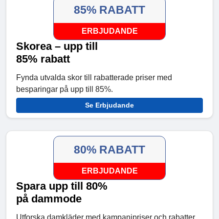
85% RABATT
ERBJUDANDE
Skorea – upp till
85% rabatt
Fynda utvalda skor till rabatterade priser med
besparingar på upp till 85%.
Se Erbjudande
80% RABATT
ERBJUDANDE
Spara upp till 80%
på dammode
Utforska damkläder med kampanjpriser och rabatter