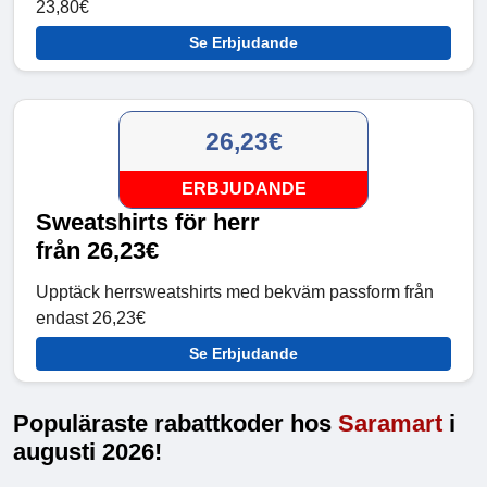
23,80€
Se Erbjudande
26,23€
ERBJUDANDE
Sweatshirts för herr
från 26,23€
Upptäck herrsweatshirts med bekväm passform från
endast 26,23€
Se Erbjudande
Populäraste rabattkoder hos
Saramart
i
augusti 2026!