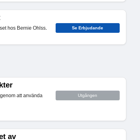
t
set hos Bernie Ohlss.
Se Erbjudande
kter
n genom att använda
Utgången
et av