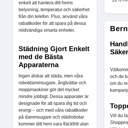
enkelt att hantera ditt hems
belysning, temperatur och säkerhet
från din telefon. Plus, använd våra
rabattkoder för att spara på dessa
Bern
nödvändiga smarta enheter.
Handl
Städning Gjort Enkelt
Säker
med de Bästa
Apparaterna
Välkomme
Ingen älskar att städa, men våra
och de bä
robotdammsugare, ångtvättar och
om du ren
moppmaskiner gör det mycket
kampanje
mindre jobbigt. Dessa apparater är
designade för att spara dig tid och
Toppe
energi – och med våra rabattkoder
Vill du l
på dammsugare och städrobotar
Shopping
kommer ditt hem vara fläckfritt utan