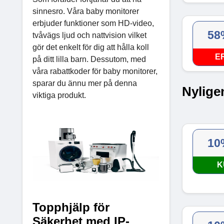
sinnesro. Våra baby monitorer
erbjuder funktioner som HD-video,
58
tvåvägs ljud och nattvision vilket
gör det enkelt för dig att hålla koll
E
på ditt lilla barn. Dessutom, med
våra rabattkoder för baby monitorer,
sparar du ännu mer på denna
Nylige
viktiga produkt.
10
K
Topphjälp för
Säkerhet med IP-