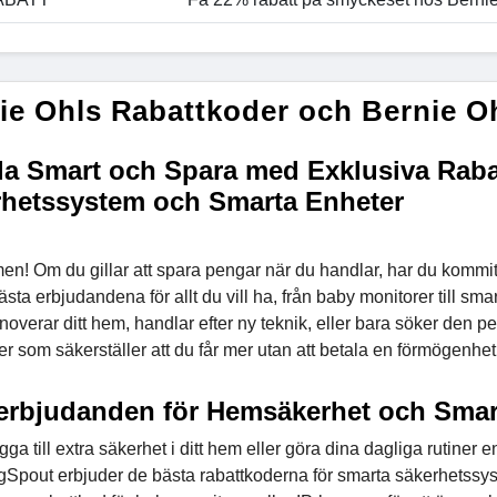
ie Ohls Rabattkoder och Bernie O
a Smart och Spara med Exklusiva Rabat
hetssystem och Smarta Enheter
n! Om du gillar att spara pengar när du handlar, har du kommit t
sta erbjudandena för allt du vill ha, från baby monitorer till s
overar ditt hem, handlar efter ny teknik, eller bara söker den pe
r som säkerställer att du får mer utan att betala en förmögenhet
rbjudanden för Hemsäkerhet och Smar
ägga till extra säkerhet i ditt hem eller göra dina dagliga rutine
Spout erbjuder de bästa rabattkoderna för smarta säkerhetssyste