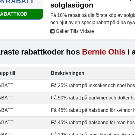
% RABATT
solglasögon
ABATTKOD
Få 10% rabatt på ditt första köp av sol
och njut av en specialrabatt på dina nya
Gäller Tills Vidare
raste rabattkoder hos
Bernie Ohls
i 
upp till
Beskrivningen
ABATT
Få 25% rabatt på leksaker och spel hos
ABATT
Få 50% rabatt på parfymer och dofter h
ABATT
Få 45% rabatt på halsband för kvinnor 
ABATT
Få 45% rabatt på halsband för män hos
ABATT
Få 22% rabatt på smyckeset hos Bernie