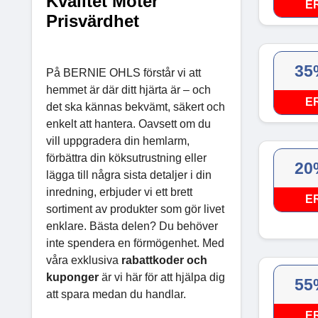
Kvalitet Möter
E
Prisvärdhet
35
På BERNIE OHLS förstår vi att
hemmet är där ditt hjärta är – och
E
det ska kännas bekvämt, säkert och
enkelt att hantera. Oavsett om du
vill uppgradera din hemlarm,
förbättra din köksutrustning eller
20
lägga till några sista detaljer i din
inredning, erbjuder vi ett brett
E
sortiment av produkter som gör livet
enklare. Bästa delen? Du behöver
inte spendera en förmögenhet. Med
våra exklusiva
rabattkoder och
kuponger
är vi här för att hjälpa dig
55
att spara medan du handlar.
E