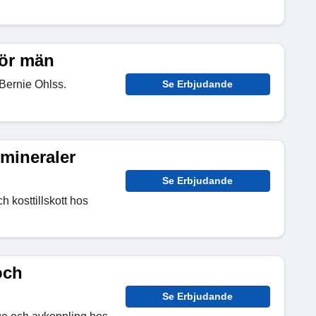
för män
Bernie Ohlss.
Se Erbjudande
 mineraler
Se Erbjudande
h kosttillskott hos
och
Se Erbjudande