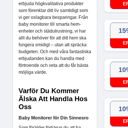
erbjuda högkvalitativa produkter
E
som förenklar ditt liv samtidigt som
vi ger oslagbara besparingar. Från
baby monitorer till smarta hem-
15
enheter och städutrustning, vi har
allt du behöver för att ditt hem ska
E
fungera smidigt – utan att spräcka
budgeten. Och med våra fantastiska
erbjudanden kan du handla med
förtroende och veta att du får bästa
10
möjliga värde.
E
Varför Du Kommer
Älska Att Handla Hos
Oss
10
Baby Monitorer för Din Sinnesro
E
Som förälder förtjänar du att ha