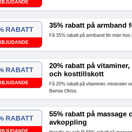
RBJUDANDE
35% rabatt på armband 
% RABATT
Få 35% rabatt på armband för män hos 
RBJUDANDE
20% rabatt på vitaminer,
% RABATT
och kosttillskott
RBJUDANDE
Få 20% rabatt på vitaminer, mineraler oc
Bernie Ohlss.
55% rabatt på massage 
% RABATT
avkoppling
RBJUDANDE