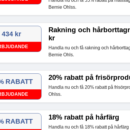
Handla nu och få 55% rabatt på massa
Bernie Ohlss.
Rakning och hårborttagn
434 kr
kr
RBJUDANDE
Handla nu och få rakning och hårborttag
Bernie Ohls.
20% rabatt på frisörprod
% RABATT
Handla nu och få 20% rabatt på frisörpr
RBJUDANDE
Ohlss.
18% rabatt på hårfärg
% RABATT
Handla nu och få 18% rabatt på hårfärg