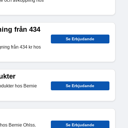
ge och avkoppling hos
ing från 434
Se Erbjudande
ning från 434 kr hos
ukter
odukter hos Bernie
Se Erbjudande
 hos Bernie Ohlss.
Se Erbjudande