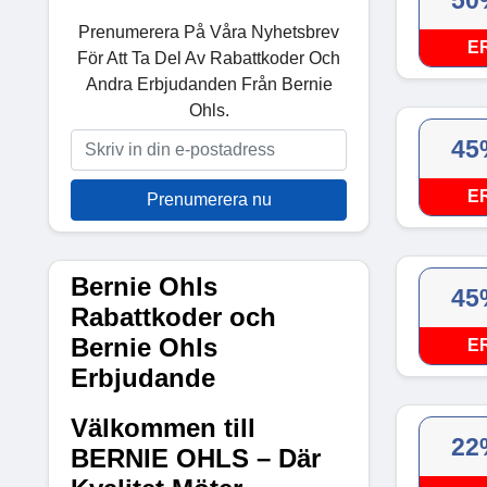
50
Prenumerera På Våra Nyhetsbrev
E
För Att Ta Del Av Rabattkoder Och
Andra Erbjudanden Från Bernie
Ohls.
45
E
Prenumerera nu
Bernie Ohls
45
Rabattkoder och
Bernie Ohls
E
Erbjudande
Välkommen till
22
BERNIE OHLS – Där