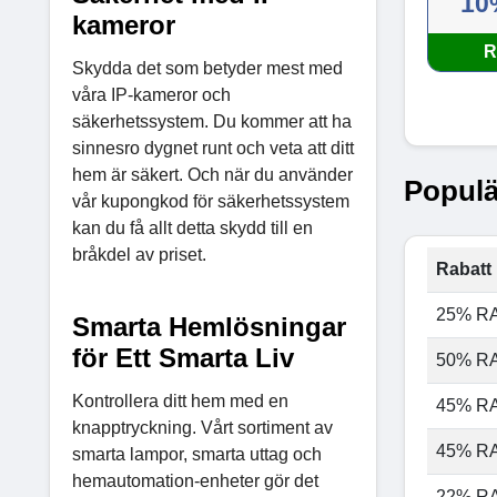
10
kameror
R
Skydda det som betyder mest med
våra IP-kameror och
säkerhetssystem. Du kommer att ha
sinnesro dygnet runt och veta att ditt
hem är säkert. Och när du använder
Populä
vår kupongkod för säkerhetssystem
kan du få allt detta skydd till en
bråkdel av priset.
Rabatt 
25% R
Smarta Hemlösningar
för Ett Smarta Liv
50% R
Kontrollera ditt hem med en
45% R
knapptryckning. Vårt sortiment av
45% R
smarta lampor, smarta uttag och
hemautomation-enheter gör det
22% R