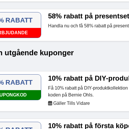
58% rabatt på presentse
% RABATT
Handla nu och få 58% rabatt på present
RBJUDANDE
n utgående kuponger
10% rabatt på DIY-produ
% RABATT
Få 10% rabatt på DIY-produktkollektio
UPONGKOD
koden på Bernie Ohls.
Gäller Tills Vidare
10% rabatt på första köp