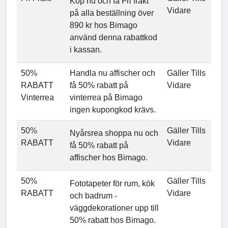
Köp nu och få Fri frakt
Vidare
på alla beställning över
890 kr hos Bimago
använd denna rabattkod
i kassan.
50%
Handla nu affischer och
Gäller Tills
RABATT
få 50% rabatt på
Vidare
Vinterrea
vinterrea på Bimago
ingen kupongkod krävs.
50%
Gäller Tills
Nyårsrea shoppa nu och
RABATT
Vidare
få 50% rabatt på
affischer hos Bimago.
50%
Gäller Tills
Fototapeter för rum, kök
RABATT
Vidare
och badrum -
väggdekorationer upp till
50% rabatt hos Bimago.