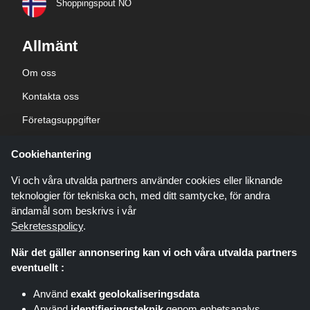
Shoppingspout NO
Allmänt
Om oss
Kontakta oss
Företagsuppgifter
sekretesspolicy
Cookiehantering
Blogg
Vi och våra utvalda partners använder cookies eller liknande
teknologier för tekniska och, med ditt samtycke, för andra
ändamål som beskrivs i vår
Sekretesspolicy
.
När det gäller annonsering kan vi och våra utvalda partners
Shoppingspout.com/se är en webbplats som presenterar erbjudanden,
eventuellt :
rabatter och kuponger; dessa erbjudanden eller erbjudanden görs
tillgängliga via olika affiliate-nätverk. Shoppingspout.com/se eller dess
Använd
exakt geolokaliseringsdata
personal är inte inblandade när du köper via dessa länkar,
Använd
identifieringsteknik
genom enhetsanalys
Shoppingspout.com/se tjänar endast provision genom dessa