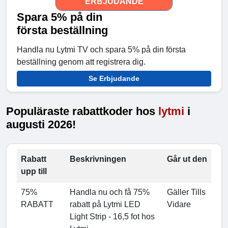
ERBJUDANDE
Spara 5% på din
första beställning
Handla nu Lytmi TV och spara 5% på din första
beställning genom att registrera dig.
Se Erbjudande
Populäraste rabattkoder hos
lytmi
i
augusti 2026!
Rabatt
Beskrivningen
Går ut den
upp till
75%
Handla nu och få 75%
Gäller Tills
RABATT
rabatt på Lytmi LED
Vidare
Light Strip - 16,5 fot hos